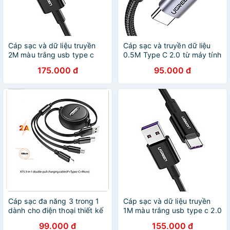
Cáp sạc và dữ liệu truyền
Cáp sạc và truyền dữ liệu
2M màu trắng usb type c
0.5M Type C 2.0 từ máy tính
2.0 từ máy tính ra điện thoại
ra điện thoại màu xám đen
175.000 đ
95.000 đ
Ugreen 60774 US253 Hàng
Ugreen 50149 US261 Hàng
Chính Hãng
chính hãng
Cáp sạc đa năng 3 trong 1
Cáp sạc và dữ liệu truyền
dành cho điện thoại thiết kế
1M màu trắng usb type c 2.0
dây rút đa năng tiện tương
từ máy tính ra điện thoại
99.000 đ
155.000 đ
thích tốt X75 - Hàng Chính
Ugreen 60727 US253 Hàng