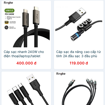
Cáp sạc nhanh 240W cho
Cáp sạc đa năng cao cấp từ
điện thoại/laptop/tablet
tính 2A đầu sạc 3 đầu phù
RINGKE USB-3.2 Gen 2X2
hợp các dòng điện thoại
400.000 đ
119.000 đ
USB-C Cable - Hàng Chính
hiện nay Olaple - Hàng nhập
Hãng
khẩu