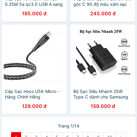
0.25M 5a qc3.0 USB A sang
góc C 90 độ màu xám sạc
type C 2.0 màu xám từ máy
và truyền dữ liệu từ máy tính
165.000 đ
245.000 đ
tính ra điện thoại dài 25cm
ra điện thoại Ugreen 80714
Ugreen 60728 US279 Hàng
US255 Hàng Chính Hãng
Chính Hãng
Cáp Sạc Hoco U56 Micro -
Bộ Sạc Siêu Nhanh 25W
Hàng Chính Hãng
Type C dành cho Samsung
và các dòng điện thoại cổng
129.000 đ
159.000 đ
C
Trang 1/14