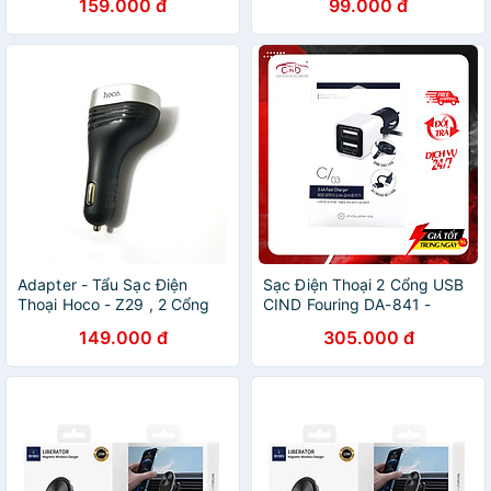
159.000 đ
99.000 đ
ĐỠ Điện Thoại T2 - Hàng
Chính Hãng
Adapter - Tẩu Sạc Điện
Sạc Điện Thoại 2 Cổng USB
Thoại Hoco - Z29 , 2 Cổng
CIND Fouring DA-841 -
USB - Hàn Chính Hãng
Hàng Nhập Khẩu
149.000 đ
305.000 đ