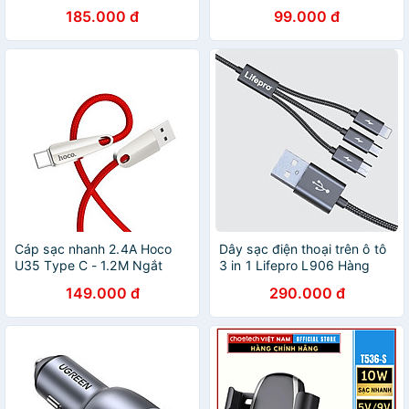
type C 2.0 màu xám từ máy
hiệu CHOETECH MIX00062
185.000 đ
99.000 đ
tính ra điện thoại Ugreen
cho điện thoại / Macbook
60729 US279 Hàng Chính
(sạc nhanh 3A / QC 3.0 ,
Hãng
truyền tải dữ liệu cao, vật
liệu cao cấp) - Háng chính
hãng
Cáp sạc nhanh 2.4A Hoco
Dây sạc điện thoại trên ô tô
U35 Type C - 1.2M Ngắt
3 in 1 Lifepro L906 Hàng
Điện Thông Minh - Hàng
chính hãng
149.000 đ
290.000 đ
chính hãng