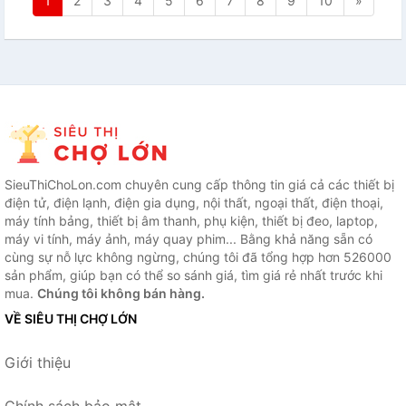
1
2
3
4
5
6
7
8
9
10
»
SieuThiChoLon.com chuyên cung cấp thông tin giá cả các thiết bị
điện tử, điện lạnh, điện gia dụng, nội thất, ngoại thất, điện thoại,
máy tính bảng, thiết bị âm thanh, phụ kiện, thiết bị đeo, laptop,
máy vi tính, máy ảnh, máy quay phim... Bằng khả năng sẵn có
cùng sự nỗ lực không ngừng, chúng tôi đã tổng hợp hơn 526000
sản phẩm, giúp bạn có thể so sánh giá, tìm giá rẻ nhất trước khi
mua.
Chúng tôi không bán hàng.
VỀ SIÊU THỊ CHỢ LỚN
Giới thiệu