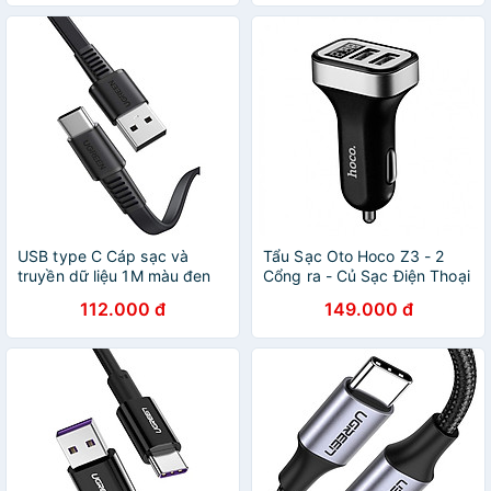
Chính Hãng
Hàng Chính Hãng
USB type C Cáp sạc và
Tẩu Sạc Oto Hoco Z3 - 2
truyền dữ liệu 1M màu đen
Cổng ra - Củ Sạc Điện Thoại
máy tính ra điện thoại
Trên oto Chính Hãng
112.000 đ
149.000 đ
Ugreen 10975 US333 Hàng
chính hãng.