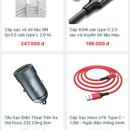
Cáp sạc và dữ liệu 3M
Cáp 60W usb type C 2.0
Qc3.0 usb type c 2.0 từ
sạc và truyền dữ liệu màu
máy tính ra điện thoại đầu
đen từ máy tính ra điện thoại
247.000 đ
199.000 đ
nhôm xám Ugreen 60409
3M Ugreen 60788 US286
US288 Hàng Chính Hãng
Hàng Chính Hãng
Tẩu Sạc Điện Thoại Trên Xe
Cáp Sạc Hoco U79 Type C -
Hơi Hoco Z32 Cổng Đơn
1.2M - Ngắt điện thông minh
QC3.0 + Tặng Kèm 1 Ghế
- hàng chính hãng