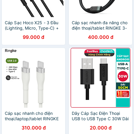
Cáp Sạc Hoco X25 - 3 Đầu
Cáp sạc nhanh đa năng cho
(Lighting, Micro, Type-C) +
điện thoại/tablet RINGKE 3-
Tặng Kèm Ghế Đỡ Điện
in-1 Fast Charging Multi
99.000 đ
400.000 đ
Thoại Chữ O - Hàng Chính
Cable 1.2M - Hàng Chính
Hãng
Hãng
Cáp sạc nhanh cho điện
Dây Cáp Sạc Điện Thoại
thoại/laptop/tablet RINGKE
USB to USB Type C 30W Dài
Fast Charging Pastel Cable
0.5M Đến 2M CHOETECH
310.000 đ
20.000 đ
C-to-C nhiều màu - Hàng
AC0001/AC0002/AC0003 -