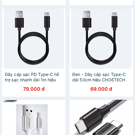
hãng
Chính Hãng
Dây cáp sạc PD Type-C hỗ
Đen - Dây cáp sạc Type-C
trợ sạc nhanh dài 1m hiệu
dài 50cm hiệu CHOETECH
CHOETECH AC002 cho điện
AC001 hỗ trợ sạc nhanh cho
79.000 đ
69.000 đ
thoại / Macbook (sạc nhanh
điện thoại / Macbook (sạc
3A / QC 3.0 , truyền tải dữ
nhanh 3A / QC 3.0 , truyền
liệu cao, vật liệu cao cấp) -
tải dữ liệu cao, vật liệu cao
Hàng chính hãng
cấp) - Hàng chính hãng