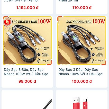
7.5W/10W trên xe hơi
Pisen 2A 1m
UGREEN 50583Cd157 Hàng
1.192.000 đ
110.000 đ
chính hãng
Dây Sạc 3 Đầu, Dây Sạc
Dây Sạc 3 Đầu, Dây Sạc
Nhanh 100W Với 3 Đầu Sạc
Nhanh 100W Với 3 Đầu Sạc
Phù Hợp Với Nhiều Dòng
Phù Hợp Với Nhiều Dòng
99.000 đ
100.000 đ
Điện Thoại Dài Khoảng 1 Mét
Điện Thoại Dài Khoảng 1 Mét
- Hàng Nhập Khẩu
- Hàng Nhập Khẩu