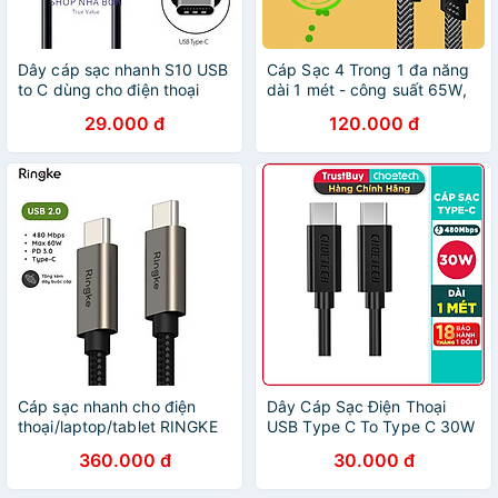
Dây cáp sạc nhanh S10 USB
Cáp Sạc 4 Trong 1 đa năng
to C dùng cho điện thoại
dài 1 mét - công suất 65W,
Samsung,OPPO,IPhone 15-
dùng cho nhiều dòng điện
29.000 đ
120.000 đ
hàng Chính hãng
thoại
Cáp sạc nhanh cho điện
Dây Cáp Sạc Điện Thoại
thoại/laptop/tablet RINGKE
USB Type C To Type C 30W
Fast Charging Basic Cable
Dài 1M CHOETECH CC0002-
360.000 đ
30.000 đ
C-to-C - Hàng Chính Hãng
V2 - Hàng Chính Hãng