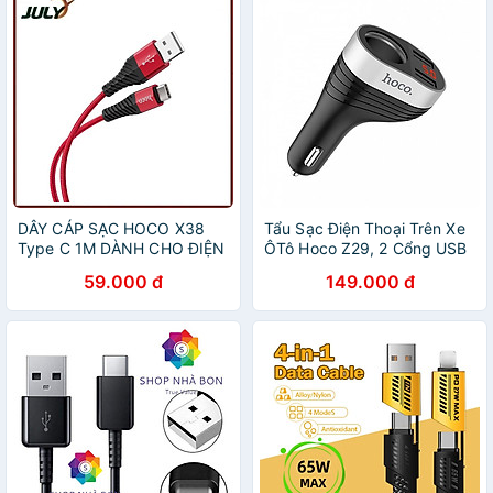
DÂY CÁP SẠC HOCO X38
Tẩu Sạc Điện Thoại Trên Xe
Type C 1M DÀNH CHO ĐIỆN
ÔTô Hoco Z29, 2 Cổng USB
THOẠI - JL - HÀNG CHÍNH
+ Tặng Kèm 01 Cáp Sạc
59.000 đ
149.000 đ
HÃNG
IPhone - Hàng Chính Hãng