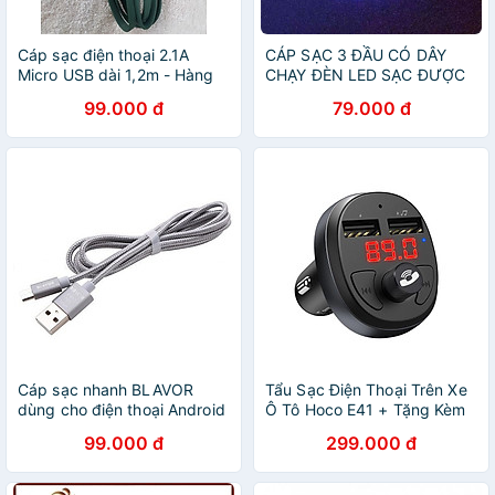
Cáp sạc điện thoại 2.1A
CÁP SẠC 3 ĐẦU CÓ DÂY
Micro USB dài 1,2m - Hàng
CHẠY ĐÈN LED SẠC ĐƯỢC
chính hãng
CÁC DÒNG ĐIỆN THOẠI -
99.000 đ
79.000 đ
Hàng chính hãng
Cáp sạc nhanh BLAVOR
Tẩu Sạc Điện Thoại Trên Xe
dùng cho điện thoại Android
Ô Tô Hoco E41 + Tặng Kèm
Đầu Micro USB - Hàng chính
Cáp Sạc IPhone, IPad -
99.000 đ
299.000 đ
hãng
Hàng Chính Hãng