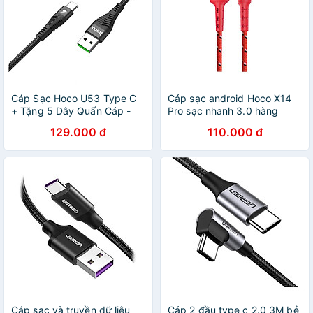
Cáp Sạc Hoco U53 Type C
Cáp sạc android Hoco X14
+ Tặng 5 Dây Quấn Cáp -
Pro sạc nhanh 3.0 hàng
Chính Hãng
chính hãng
129.000 đ
110.000 đ
Cáp sạc và truyền dữ liệu
Cáp 2 đầu type c 2.0 3M bẻ