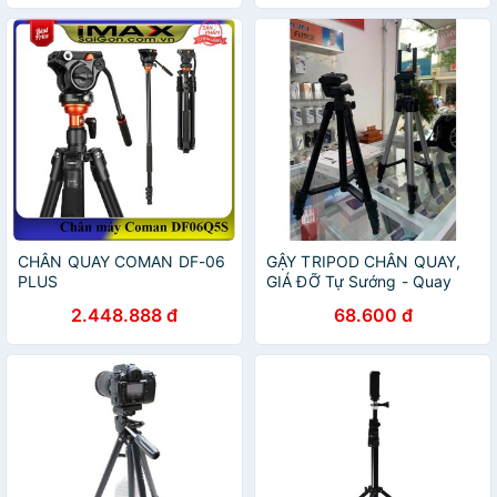
CHÂN QUAY COMAN DF-06
GẬY TRIPOD CHÂN QUAY,
PLUS
GIÁ ĐỠ Tự Sướng - Quay
Phim - Chụp Ảnh
2.448.888 đ
68.600 đ