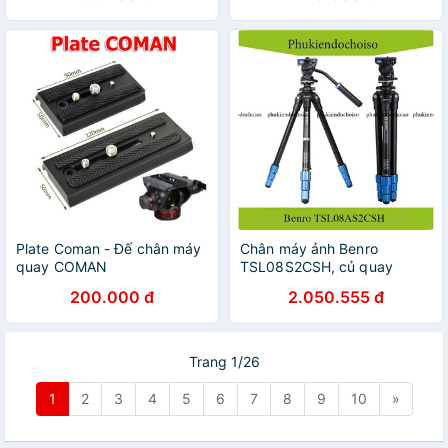
Plate Coman - Đế chân máy
Chân máy ảnh Benro
quay COMAN
TSL08S2CSH, củ quay
200.000 đ
2.050.555 đ
Trang 1/26
1
2
3
4
5
6
7
8
9
10
»