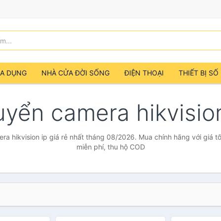
IA DỤNG
NHÀ CỬA ĐỜI SỐNG
ĐIỆN THOẠI
THIẾT BỊ SỐ
yển camera hikvisio
a hikvision ip giá rẻ nhất tháng 08/2026. Mua chính hãng với giá tố
miễn phí, thu hộ COD