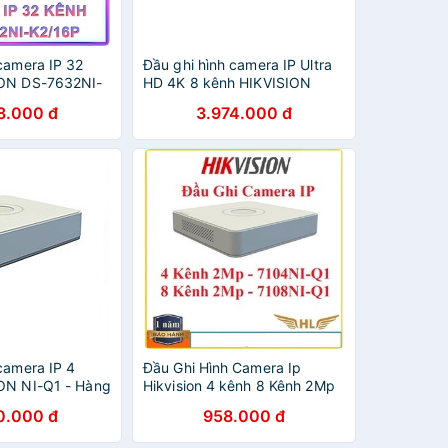
camera IP 32
Đầu ghi hình camera IP Ultra
ION DS-7632NI-
HD 4K 8 kênh HIKVISION
 hãng Hikvision
DS7608NIK2/8P
8.000 đ
3.974.000 đ
camera IP 4
Đầu Ghi Hình Camera Ip
ON NI-Q1 - Hàng
Hikvision 4 kênh 8 Kênh 2Mp
,Hikvision DS-7104NI-Q1
0.000 đ
958.000 đ
,Hikvision DS-7108NI-Q1-
Chính hãng