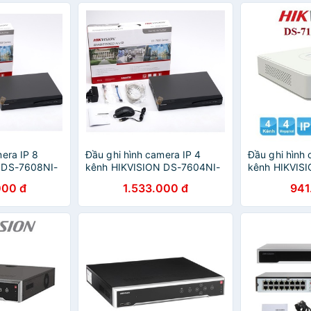
era IP 8
Đầu ghi hình camera IP 4
Đầu ghi hình 
 DS-7608NI-
kênh HIKVISION DS-7604NI-
kênh HIKVIS
 hãng
K1 - Hàng chính hãng
Q1 - Hàng ch
000 đ
1.533.000 đ
941