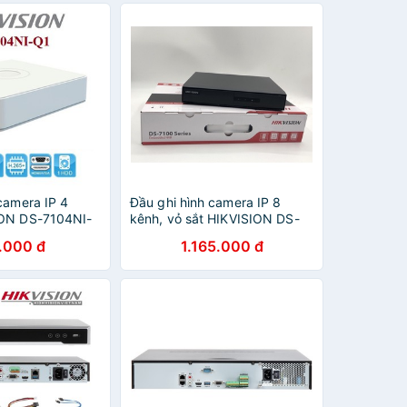
camera IP 4
Đầu ghi hình camera IP 8
ION DS-7104NI-
kênh, vỏ sắt HIKVISION DS-
ính hãng
7108NI-Q1/M
.000 đ
1.165.000 đ