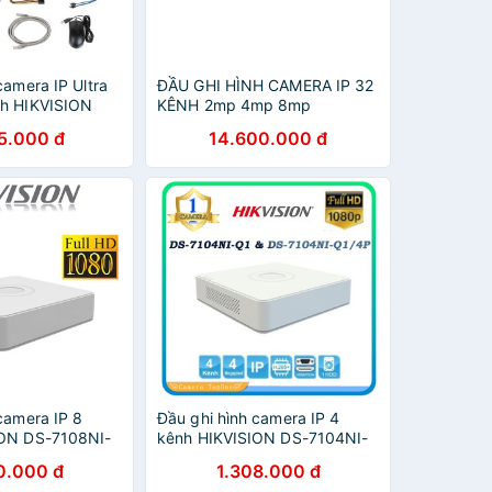
camera IP Ultra
ĐẦU GHI HÌNH CAMERA IP 32
nh HIKVISION
KÊNH 2mp 4mp 8mp
/16P (chính
Hikvision DS-7732NI-I4(B)
5.000 đ
14.600.000 đ
n Việt Nam)
(chính hãng Hikvision Việt
Nam
camera IP 8
Đầu ghi hình camera IP 4
ION DS-7108NI-
kênh HIKVISION DS-7104NI-
hông dây)
Q1 & DS-7104NI-Q1/4P
0.000 đ
1.308.000 đ