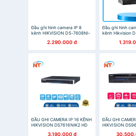
Đầu ghi hình camera IP 8
Đầu ghi hình cam
kênh HIKVISION DS-7608NI-
kênh Hikvision 
K1(B) - Hàng chính hãng
Q1/M - Hàng Ch
2.290.000 đ
1.319.
ĐẦU GHI CAMERA IP 16 KÊNH
ĐẦU GHI CAMER
HIKVISION DS7616NIK2 HD
HIKVISION DS96
8MP, 2 SATA, AUDIO/ALARM,
SATA HDD, HDMI
3.190.000 đ
30.500.
FREE DDNS
FREE DDNS