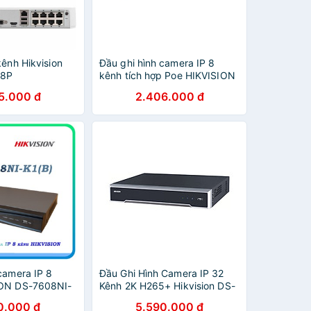
kênh Hikvision
Đầu ghi hình camera IP 8
/8P
kênh tích hợp Poe HIKVISION
DS-7108NI-Q1/8P/M (chính
5.000 đ
2.406.000 đ
hãng Hikvision Việt Nam)
camera IP 8
Đầu Ghi Hình Camera IP 32
ION DS-7608NI-
Kênh 2K H265+ Hikvision DS-
rợ Cam 6.0
7632NI-K2 - Hàng Nhập Khẩu
0.000 đ
5.590.000 đ