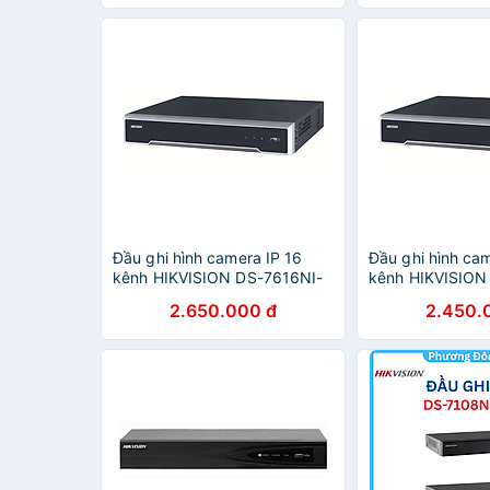
Nam)
Đầu ghi hình camera IP 16
Đầu ghi hình ca
kênh HIKVISION DS-7616NI-
kênh HIKVISION
K1(B) - Hàng nhập khẩu
K1(B) - Hàng ch
2.650.000 đ
2.450.