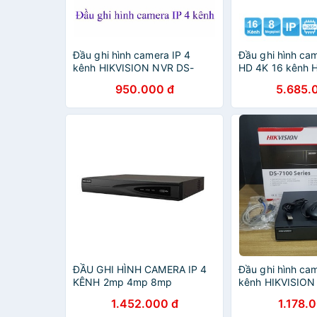
Đầu ghi hình camera IP 4
Đầu ghi hình cam
kênh HIKVISION NVR DS-
HD 4K 16 kênh 
7104NI-Q1 kết nối cho
DS-7716NI-K4 (
950.000 đ
5.685.
camera Ezviz vào đầu này
Hikvision Việt N
ĐẦU GHI HÌNH CAMERA IP 4
Đầu ghi hình cam
KÊNH 2mp 4mp 8mp
kênh HIKVISION
Hikvision DS-7604NI-K1(B)
Q1/M - Hàng chí
1.452.000 đ
1.178.
(chính hãng Hikvision Việt