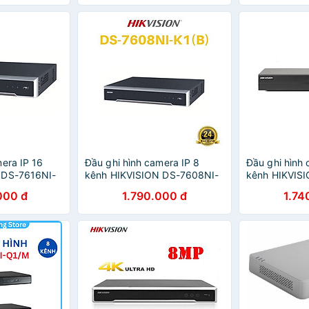
mera IP 16
Đầu ghi hình camera IP 8
Đầu ghi hình 
 DS-7616NI-
kênh HIKVISION DS-7608NI-
kênh HIKVIS
ính hãng
K1 (B) - HÀNG CHÍNH HÃNG
K1(B) - Hàng
000 đ
1.790.000 đ
1.74