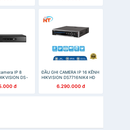
camera IP 8
ĐẦU GHI CAMERA IP 16 KÊNH
 HIKVISION DS-
HIKVISION DS7716NIK4 HD
(hàng chính
8MP, 4 SATA, AUDIO/ALARM,
5.000 đ
6.290.000 đ
2 LAN 1GB