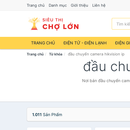
Trang chủ
Danh mục
Giới thiệu
Liên hệ
TRANG CHỦ
ĐIỆN TỬ - ĐIỆN LẠNH
ĐIỆN G
đầu chuyển camera hikvision ip
Trang chủ
Từ khóa
đầu chu
Nơi bán đầu chuyển camer
1.011
Sản Phẩm