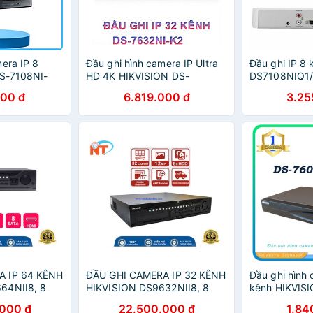
era IP 8
Đầu ghi hình camera IP Ultra
Đầu ghi IP 8 
DS-7108NI-
HD 4K HIKVISION DS-
DS7108NIQ1
ính Hãng
7632NI-K2 - Hàng nhập khẩu
000 đ
6.819.000 đ
3.25
A IP 64 KÊNH
ĐẦU GHI CAMERA IP 32 KÊNH
Đầu ghi hình 
64NII8, 8
HIKVISION DS9632NII8, 8
kênh HIKVIS
, VGA,ESATA
SATA HDD, HDMI, VGA,ESATA
K1 (B) - Hỗ t
000 đ
22.500.000 đ
1.84
FREE DDNS