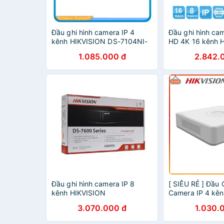
Đầu ghi hình camera IP 4
Đầu ghi hình cam
kênh HIKVISION DS-7104NI-
HD 4K 16 kênh 
Q1/M
DS-7616NI-K2 (
1.085.000 đ
2.842.
Hikvision)
Đầu ghi hình camera IP 8
[ SIÊU RẺ ] Đầu 
kênh HIKVISION
Camera IP 4 kê
DS7608NIK1/8P Hàng chính
DS-7104NI-Q1
3.070.000 đ
1.030.
hãng