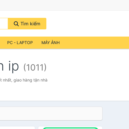
Tìm kiếm
PC - LAPTOP
MÁY ẢNH
n ip
(1011)
t nhất, giao hàng tận nhà