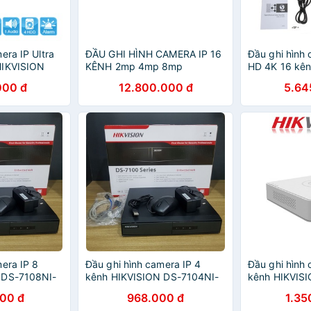
era IP Ultra
ĐẦU GHI HÌNH CAMERA IP 16
Đầu ghi hình 
HIKVISION
KÊNH 2mp 4mp 8mp
HD 4K 16 kê
chính hãng
Hikvision DS-7716NI-I4(B)
DS-7616NI-K2
000 đ
12.800.000 đ
5.64
am)
(chính hãng Hikvision Việt
hãng Hikvisio
Nam
era IP 8
Đầu ghi hình camera IP 4
Đầu ghi hình 
 DS-7108NI-
kênh HIKVISION DS-7104NI-
kênh HIKVIS
nh hãng
Q1/M - Hàng chính hãng
Q1 (Kết nối k
000 đ
968.000 đ
1.35