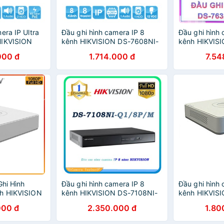
era IP Ultra
Đầu ghi hình camera IP 8
Đầu ghi hình 
HIKVISION
kênh HIKVISION DS-7608NI-
kênh HIKVIS
chính hãng
K1 (B) (chính hãng Hikvision
K2/16P (chính
000 đ
1.714.000 đ
7.54
Việt Nam)
Việt Nam)
Ghi Hình
Đầu ghi hình camera IP 8
Đầu ghi hình 
nh HIKVISION
kênh HIKVISION DS-7108NI-
kênh HIKVISI
Q1/8P/M
chính hãng
000 đ
2.350.000 đ
1.80