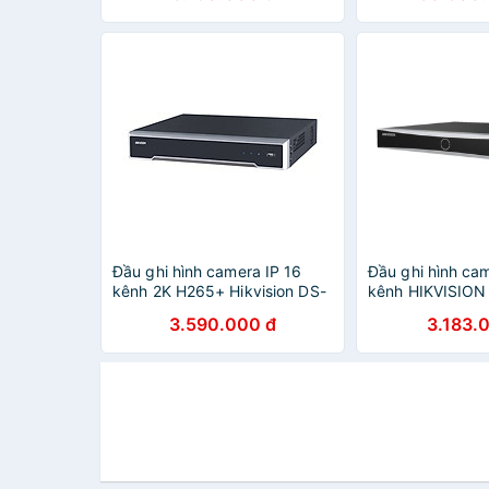
Đầu ghi hình camera IP 16
Đầu ghi hình cam
kênh 2K H265+ Hikvision DS-
kênh HIKVISION
7616NI-K2 - Hàng Nhập Khẩu
7608NXI-K2/S,
3.590.000 đ
3.183.
MINH: ECO K SE
ACUSENSE (chín
Hikvision VN)