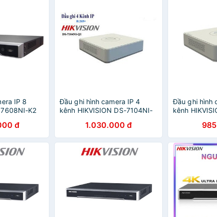
era IP 8
Đầu ghi hình camera IP 4
Đầu ghi hình 
 7608NI-K2
kênh HIKVISION DS-7104NI-
kênh HIKVIS
Q1 (chính hãng Hikvision)
Q1 (chính hãn
000 đ
1.030.000 đ
985