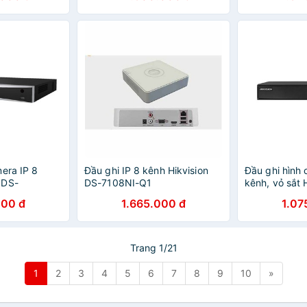
era IP 8
Đầu ghi IP 8 kênh Hikvision
Đầu ghi hình 
 DS-
DS-7108NI-Q1
kênh, vỏ sắt
 THÔNG
7108NI-Q1/M
000 đ
1.665.000 đ
1.07
RIES
hãng)
h hãng
Trang 1/21
1
2
3
4
5
6
7
8
9
10
»