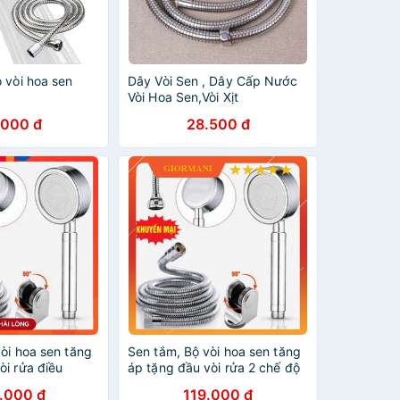
 vòi hoa sen
Dây Vòi Sen , Dây Cấp Nước
Vòi Hoa Sen,Vòi Xịt
.000 đ
28.500 đ
òi hoa sen tăng
Sen tắm, Bộ vòi hoa sen tăng
òi rửa điều
áp tặng đầu vòi rửa 2 chế độ
ộ VHS08-DV01
nước VHS08-DV02
.000 đ
119.000 đ