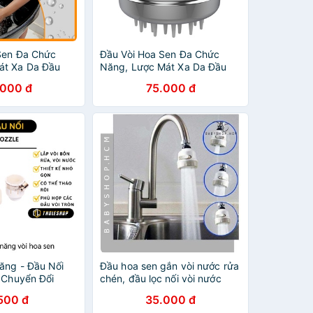
Sen Đa Chức
Đầu Vòi Hoa Sen Đa Chức
át Xa Da Đầu
Năng, Lược Mát Xa Da Đầu
ợc Chải Tóc Bàn
Toàn Thân, Lược Chải Tóc,
.000 đ
75.000 đ
 Vòi Hoa Sen
Bàn Chải Tắm Đầu Vòi Hoa
Sen Cầm Tay
ăng - Đầu Nối
Đầu hoa sen gắn vòi nước rửa
 Chuyển Đổi
chén, đầu lọc nối vòi nước
a Sen 8581
xoay 360 độ
500 đ
35.000 đ