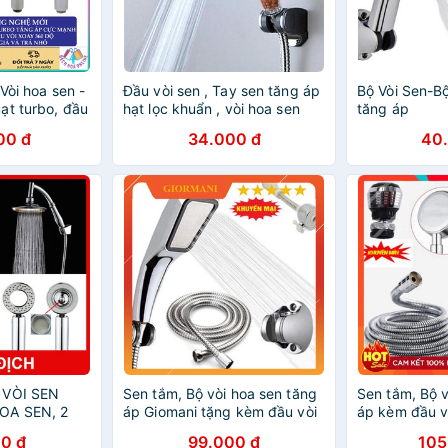
 Vòi hoa sen -
Đầu vòi sen , Tay sen tăng áp
Bộ Vòi Sen-Bộ
ạt turbo, đầu
hạt lọc khuẩn , vòi hoa sen
tăng áp
 tạo nước lốc
tăng áp 400% có dây sen và
00 đ
34.000 đ
40
đế cài
 VÒI SEN
Sen tắm, Bộ vòi hoa sen tăng
Sen tắm, Bộ v
OA SEN, 2
áp Giomani tặng kèm đầu vòi
áp kèm đầu v
[HCM]
rửa tăng áp VHS05-DV03
hướng 360 đ
0 đ
99.000 đ
105