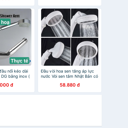
 đầu nối kéo dài
Đầu vòi hoa sen tăng áp lực
 DG bằng inox (
nước Vòi sen tắm Nhật Bản có
o dài )
nút bấm tắt mở
.000 đ
58.880 đ