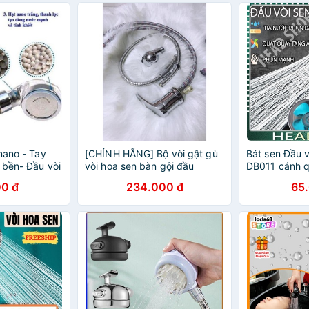
nano - Tay
[CHÍNH HÃNG] Bộ vòi gật gù
Bát sen Đầu v
 bền- Đầu vòi
vòi hoa sen bàn gội đầu
DB011 cánh q
nh
360 độ đầu v
0 đ
234.000 đ
65
nút nhấn stop
HEADSHOP