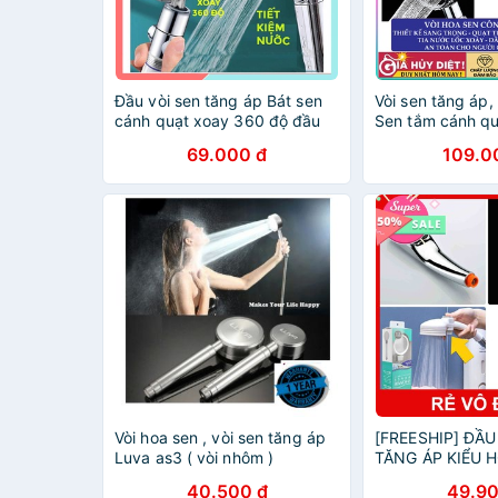
Đầu vòi sen tăng áp Bát sen
Vòi sen tăng áp,
cánh quạt xoay 360 độ đầu
Sen tắm cánh qu
vòi hoa sen có nút nhấn stop
vòi xoay 360 độ,
69.000 đ
109.0
tắt bật DB011 SUVADO
xoáy cực mạnh
Vòi hoa sen , vòi sen tăng áp
[FREESHIP] ĐẦU
Luva as3 ( vòi nhôm )
TĂNG ÁP KIỂU H
MẶT NHẬT BẢN 
40.500 đ
49.90