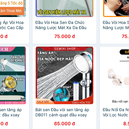
g Áp Vòi Hoa
Đầu Vòi Hoa Sen Đa Chức
Đầu Vòi Hoa 
ước Cao Cấp
Năng Lược Mát Xa Da Đầu
Năng Lược M
Toàn Thân Lược Chải Tóc Bàn
Toàn Thân Lư
0 đ
75.000 đ
75
Chải Tắm Đầu Vòi Hoa Sen
Chải Tắm Đầu
Cầm Tay
Cầm Tay
sen tăng áp
Bát sen Đầu vòi sen tăng áp
Đầu Nối Đa N
t đầu xoay
DB011 cánh quạt đầu xoay
Vòi Lọc Nước
hoa sen có
360 độ đầu vòi hoa sen có
Nhanh Vòi Ho
0 đ
65.000 đ
8.
t bật DL
nút nhấn stop tắt bật GEMINI