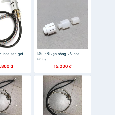
òi hoa sen gội
Đầu nối vạn năng vòi hoa
sen,,,
.800 đ
15.000 đ