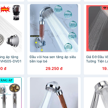
SHOP
ăng áp tặng
Đầu vòi hoa sen tăng áp siêu
Giá Đỡ Đầu V
a VHS05-DV01
bền loại bé
Tường Tiện L
0 đ
29.250 đ
19