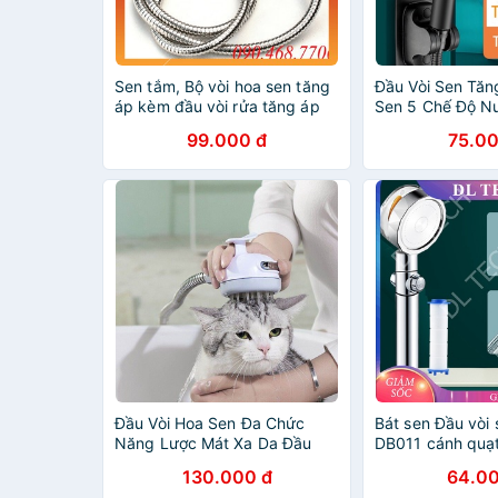
Sen tắm, Bộ vòi hoa sen tăng
Đầu Vòi Sen Tăn
áp kèm đầu vòi rửa tăng áp
Sen 5 Chế Độ N
VHS02-DV03
NANALI STORE
99.000 đ
75.00
Đầu Vòi Hoa Sen Đa Chức
Bát sen Đầu vòi 
Năng Lược Mát Xa Da Đầu
DB011 cánh quạ
Toàn Thân Lược Chải Tóc Bàn
360 độ đầu vòi 
130.000 đ
64.00
Chải Tắm Đầu Vòi Hoa Sen
nút nhấn stop tắ