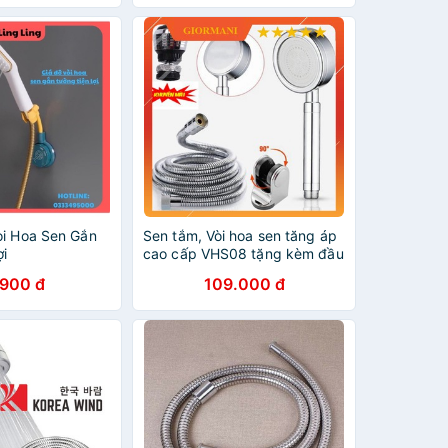
òi Hoa Sen Gắn
Sen tắm, Vòi hoa sen tăng áp
ợi
cao cấp VHS08 tặng kèm đầu
vòi xoay 360 độ
.900 đ
109.000 đ