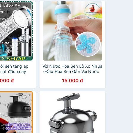
òi sen tăng áp
Vòi Nước Hoa Sen Lò Xo Nhựa
uạt đầu xoay
- Đầu Hoa Sen Gắn Vòi Nước
òi hoa sen có
Giúp Tiết Kiệm Nước , Dùng
.000 đ
15.000 đ
 tắt bật
Cho Vòi 16 - 19mm