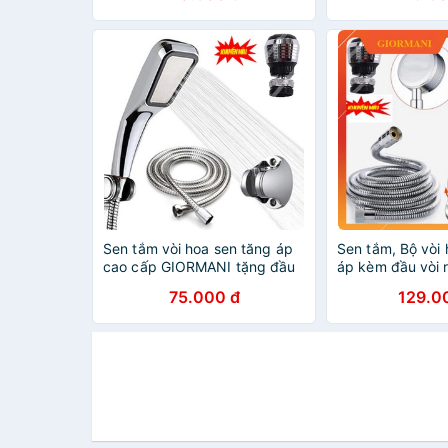
Sen tắm vòi hoa sen tăng áp
Sen tắm, Bộ vòi 
cao cấp GIORMANI tặng đầu
áp kèm đầu vòi 
vòi xoay 360 độ VHS05-DV01
hướng 360 độ 
75.000 đ
129.0