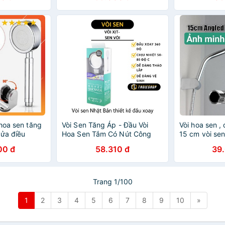
hoa sen tăng
Vòi Sen Tăng Áp - Đầu Vòi
Vòi hoa sen ,
rửa điều
Hoa Sen Tắm Có Nút Công
15 cm vòi sen
VHS08-DV01
Tắc, Xoay 360 Tiện Lợi 8361
thanh inox ké
00 đ
58.310 đ
39
Trang 1/100
1
2
3
4
5
6
7
8
9
10
»