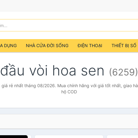
IA DỤNG
NHÀ CỬA ĐỜI SỐNG
ĐIỆN THOẠI
THIẾT BỊ SỐ
đầu vòi hoa sen
(6259
 giá rẻ nhất tháng 08/2026. Mua chính hãng với giá tốt nhất, giao hà
hộ COD