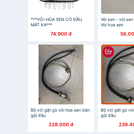
***VÒI HOA SEN CÓ ĐẦU
Vòi sen - vòi sen
MÁT XA***
Vòi hoa sen
74.900 đ
56.00
Bộ vòi gật gù vòi hoa sen bàn
Bộ vòi gật gù vò
gội đầu
gội đầu
228.000 đ
239.4