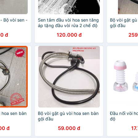
 - Bộ vòi sen -
Sen tắm đầu vòi hoa sen tăng
Bộ vòi gật gù
áp tặng đầu vòi rửa 2 chế độ
gội đầu
nước
0 đ
120.000 đ
259
i hoa sen bàn
Bộ vòi gật gù vòi hoa sen bàn
Đầu nối vòi 
gội đầu
độ
00 đ
59.000 đ
17