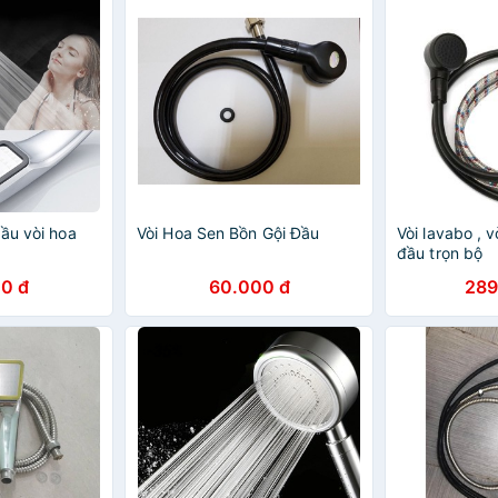
ầu vòi hoa
Vòi Hoa Sen Bồn Gội Đầu
Vòi lavabo , v
đầu trọn bộ
0 đ
60.000 đ
289