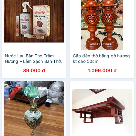
Nước Lau Bàn Thờ Trầm
Cặp đèn thờ bằng gỗ hương
Hương – Làm Sạch Bàn Thờ,
kt cao 50cm
Đồ Thờ Cúng, Tẩy Uế Phong
39.000 đ
1.099.000 đ
Thủy, Mang Lại Tài Lộc
Thịnh Vượng Cho Bàn Thờ
Thần Tài Ông Địa - HÀNG
CHÍNH HÃNG MINIIN