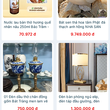
Nước lau bàn thờ hương quế
Bát sen thả hoa tắm Phật đá
nhãn nâu 250ml Bảo Trầm -
thạch anh hồng NHA SAN
Sạch gian thờ cho không
BTH01 Đặt trên bàn thờ
70.972 đ
9.749.000 đ
gian thêm tôn nghiêm
Phật, bàn thờ Thần Tài - Thổ
Địa - 9.5 kg (30x13.5cm)
01 Đèn dầu thờ chân đồng
Đèn bàn phòng ngủ elip,
gốm Bát Tràng men lam vẽ
đèn táp đầu giường, đèn
phong cảnh
trang trí
750.000 đ
1.300.000 đ