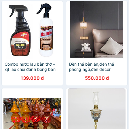
Combo nước lau bàn thờ +
Đèn thả bàn ăn,đèn thả
xịt lau chùi đánh bóng bàn
phòng ngủ,đèn decor
ghế gỗ Hando
139.000 đ
550.000 đ