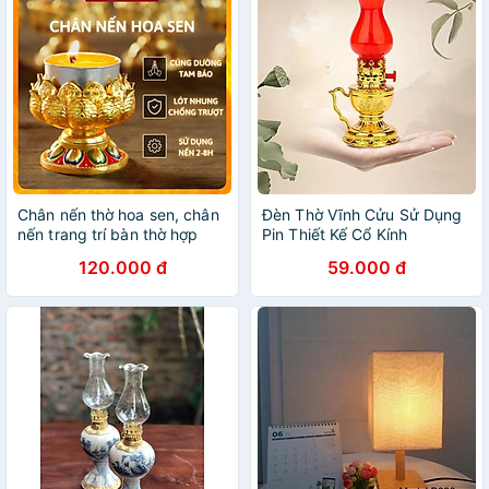
Chân nến thờ hoa sen, chân
Đèn Thờ Vĩnh Cửu Sử Dụng
nến trang trí bàn thờ hợp
Pin Thiết Kế Cổ Kính
kim, đồ thờ cúng cúng
120.000 đ
59.000 đ
dường tam bảo Diệu Tâm