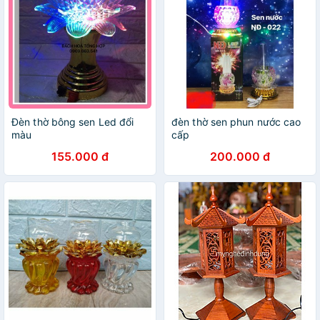
Đèn thờ bông sen Led đổi
đèn thờ sen phun nước cao
màu
cấp
155.000 đ
200.000 đ