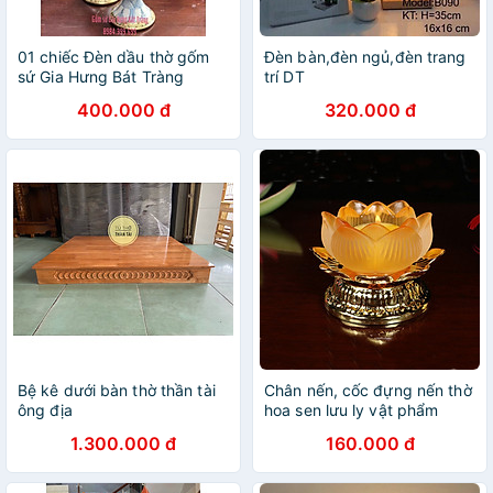
01 chiếc Đèn dầu thờ gốm
Đèn bàn,đèn ngủ,đèn trang
sứ Gia Hưng Bát Tràng
trí DT
400.000 đ
320.000 đ
Bệ kê dưới bàn thờ thần tài
Chân nến, cốc đựng nến thờ
ông địa
hoa sen lưu ly vật phẩm
quan trọng trên bàn thờ
1.300.000 đ
160.000 đ