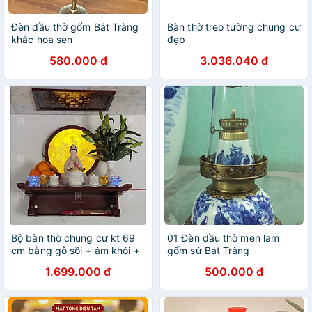
Đèn dầu thờ gốm Bát Tràng
Bàn thờ treo tường chung cư
khắc hoa sen
đẹp
580.000 đ
3.036.040 đ
Bộ bàn thờ chung cư kt 69
01 Đèn dầu thờ men lam
cm bằng gỗ sồi + ám khói +
gốm sứ Bát Tràng
₫èn led ốp hậu bàn thờ
1.699.000 đ
500.000 đ