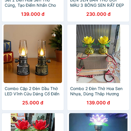
Cúng, Tạo Điểm Nhấn Cho
MÀU 3 BÔNG SEN RẤT ĐẸP
Khu Vực Bàn Thờ
139.000 đ
230.000 đ
Combo Cặp 2 Đèn Dầu Thờ
Combo 2 Đèn Thờ Hoa Sen
LED Vĩnh Cửu Dáng Cổ Điển
Nhựa, Dùng Thắp Hương
– Ánh Sáng Vàng Ấm, Tặng
Cho Bàn Thờ Phật Và Gia
25.000 đ
139.000 đ
Pin, Đèn Để Bàn Thờ
Tiên