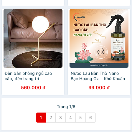
Đèn bàn phòng ngủ cao
Nước Lau Bàn Thờ Nano
cấp, đèn trang trí
Bạc Hoàng Gia - Khử Khuẩn
Làm Sạch Bảo Vệ Đồ Thờ
560.000 đ
99.000 đ
Cúng Giữ Hương Thanh Tịnh
Trang 1/6
1
2
3
4
5
6