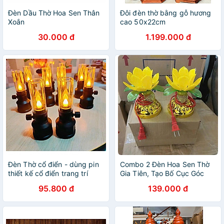
Đèn Dầu Thờ Hoa Sen Thân
Đôi đèn thờ bằng gỗ hương
Xoắn
cao 50x22cm
30.000 đ
1.199.000 đ
Đèn Thờ cổ điển - dùng pin
Combo 2 Đèn Hoa Sen Thờ
thiết kế cổ điển trang trí
Gia Tiên, Tạo Bố Cục Góc
dùng làm đèn thờ - giao mầu
Thờ Gọn Đẹp
95.800 đ
139.000 đ
ngẫu nhiên - đen