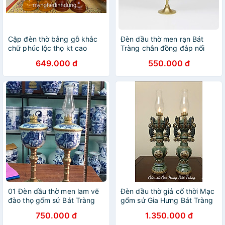
Cặp đèn thờ bằng gỗ khắc
Đèn dầu thờ men rạn Bát
chữ phúc lộc thọ kt cao
Tràng chân đồng đắp nổi
41cm
hoa sen
649.000 đ
550.000 đ
01 Đèn dầu thờ men lam vẽ
Đèn dầu thờ giả cổ thời Mạc
đào thọ gốm sứ Bát Tràng
gốm sứ Gia Hưng Bát Tràng
750.000 đ
1.350.000 đ