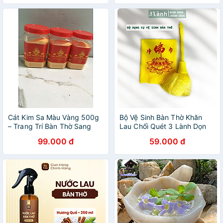
Cát Kim Sa Màu Vàng 500g
Bộ Vệ Sinh Bàn Thờ Khăn
– Trang Trí Bàn Thờ Sang
Lau Chổi Quét 3 Lành Dọn
Trọng, Tăng Thẩm Mỹ
Dẹp Bàn Thờ Phật Thổ Địa
99.000 đ
59.000 đ
Không Gian Thờ Cúng
Thần Tài Gia Tiên Tâm Linh
Cuối Năm