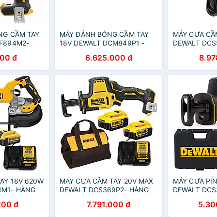
NG CẦM TAY
MÁY ĐÁNH BÓNG CẦM TAY
MÁY CƯA CẦ
CF894M2-
18V DEWALT DCM849P1 -
DEWALT DCS
ÃNG
HÀNG CHÍNH HÃNG
CHÍNH HÃNG
600 đ
6.625.000 đ
8.97
AY 18V 620W
MÁY CƯA CẦM TAY 20V MAX
MÁY CƯA PIN
4M1- HÀNG
DEWALT DCS369P2- HÀNG
DEWALT DCS
CHÍNH HÃNG
CHÍNH HÃNG
200 đ
7.791.000 đ
5.30