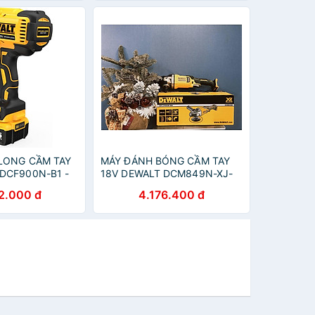
ULONG CẦM TAY
MÁY ĐÁNH BÓNG CẦM TAY
DCF900N-B1 -
18V DEWALT DCM849N-XJ-
 HÃNG
HÀNG CHÍNH HÃNG
2.000 đ
4.176.400 đ