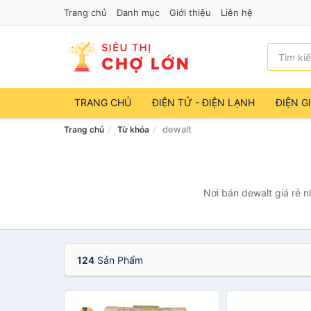
Trang chủ
Danh mục
Giới thiệu
Liên hệ
TRANG CHỦ
ĐIỆN TỬ - ĐIỆN LẠNH
ĐIỆN G
dewalt
Trang chủ
Từ khóa
Nơi bán dewalt giá rẻ n
124
Sản Phẩm