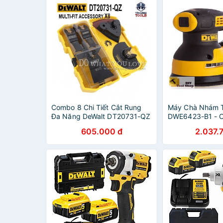
Combo 8 Chi Tiết Cắt Rung
Máy Chà Nhám 
Đa Năng DeWalt DT20731-QZ
DWE6423-B1 - C
SKU DWE6423
605.000 đ
2.037.