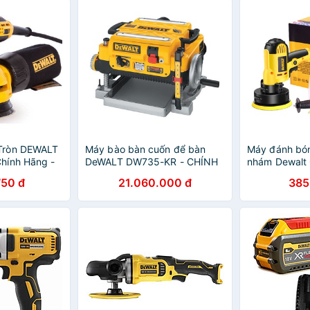
Tròn DEWALT
Máy bào bàn cuốn để bàn
Máy đánh bó
hính Hãng -
DeWALT DW735-KR - CHÍNH
nhám Dewalt 
HÃNG
750 đ
21.060.000 đ
385