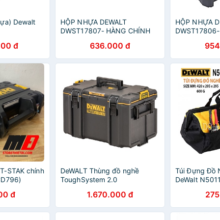
ựa) Dewalt
HỘP NHỰA DEWALT
HỘP NHỰA D
DWST17807- HÀNG CHÍNH
DWST17806-
HÃNG
HÃNG
000 đ
636.000 đ
954
T-STAK chính
DeWALT Thùng đồ nghề
Túi Đựng Đồ 
CD796)
ToughSystem 2.0
DeWalt N501
DWST83342-1
00 đ
1.670.000 đ
275