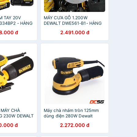
M TAY 20V
MÁY CƯA GỖ 1.200W
334BP2 - HÀNG
DEWALT DWE561-B1- HÀNG
CHÍNH HÃNG
8.000 đ
2.491.000 đ
 MÁY CHÀ
Máy chà nhám tròn 125mm
G 230W DEWALT
dùng điện 280W Dewalt
1
DWE6423-B1
0.000 đ
2.272.000 đ