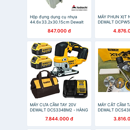
Hộp đựng dụng cụ nhựa
MÁY PHUN XỊT 
44.6x33.2x30.15cm Dewalt
DEWALT DCPW5
DWST83346-1 | Tadachi
CHÍNH HÃNG
847.000 đ
4.876.
MÁY CƯA CẦM TAY 20V
MÁY CẮT CẦM T
DEWALT DCS334BM2 - HÀNG
DEWALT DCS43
CHÍNH HÃNG
CHÍNH HÃNG
7.844.000 đ
3.816.