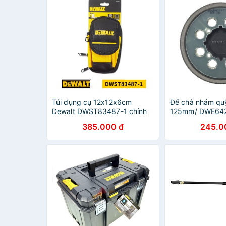
Túi dụng cụ 12x12x6cm
Đế chà nhám qu
Dewalt DWST83487-1 chính
125mm/ DWE64
hãng
N329079
385.000 đ
245.0