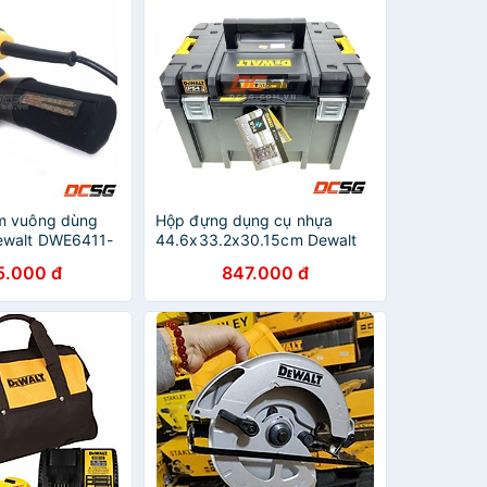
m vuông dùng
Hộp đựng dụng cụ nhựa
ewalt DWE6411-
44.6x33.2x30.15cm Dewalt
DWST83346-1 | DCSG
5.000 đ
847.000 đ