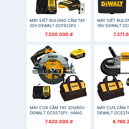
MÁY SIẾT BULONG CẦM TAY
MÁY SIẾT BULO
20V DEWALT DCF922P2 -
18V DEWALT D
HÀNG CHÍNH HÃNG
HÀNG CHÍNH H
7.200.000 đ
7.271.
MÁY CƯA CẦM TAY 20V/60V
MÁY CƯA CẦM T
DEWALT DCS573P1- HÀNG
DEWALT DCS37
CHÍNH HÃNG
CHÍNH HÃNG
7.420.000 đ
8.766.