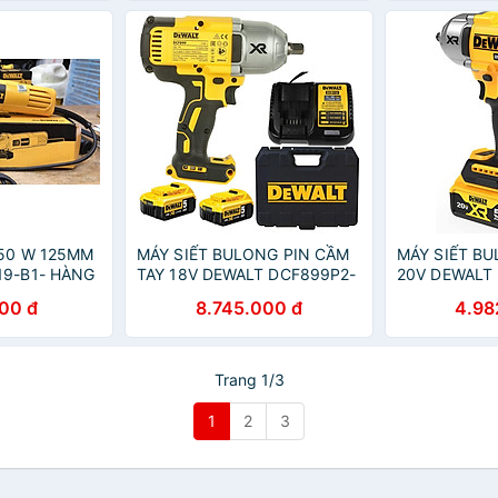
50 W 125MM
MÁY SIẾT BULONG PIN CẦM
MÁY SIẾT B
9-B1- HÀNG
TAY 18V DEWALT DCF899P2-
20V DEWALT 
HÀNG CHÍNH HÃNG
HÀNG CHÍNH
200 đ
8.745.000 đ
4.98
Trang 1/3
1
2
3