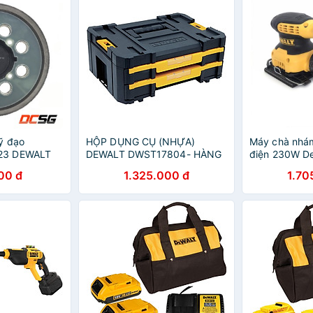
ỹ đạo
HỘP DỤNG CỤ (NHỰA)
Máy chà nhá
23 DEWALT
DEWALT DWST17804- HÀNG
điện 230W D
CHÍNH HÃNG
B1
00 đ
1.325.000 đ
1.70