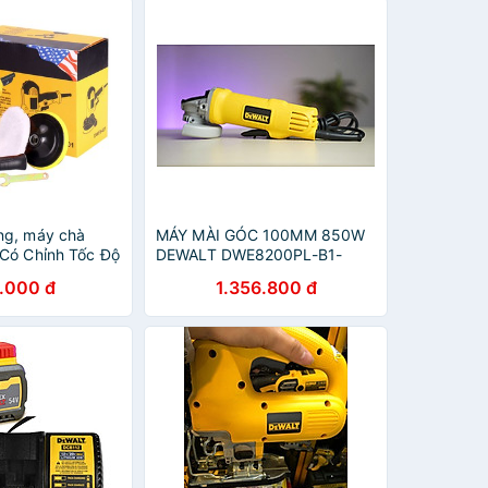
ng, máy chà
MÁY MÀI GÓC 100MM 850W
Có Chỉnh Tốc Độ
DEWALT DWE8200PL-B1-
HÀNG CHÍNH HÃNG
.000 đ
1.356.800 đ