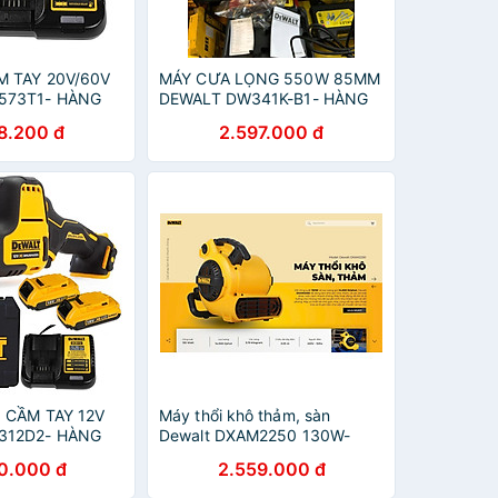
M TAY 20V/60V
MÁY CƯA LỌNG 550W 85MM
573T1- HÀNG
DEWALT DW341K-B1- HÀNG
CHÍNH HÃNG
8.200 đ
2.597.000 đ
 CẦM TAY 12V
Máy thổi khô thảm, sàn
312D2- HÀNG
Dewalt DXAM2250 130W-
HÀNG CHÍNH HÃNG
0.000 đ
2.559.000 đ