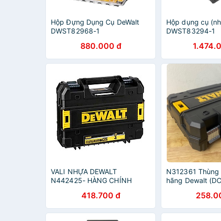
Hộp Đựng Dụng Cụ DeWalt
Hộp dụng cụ (nh
DWST82968-1
DWST83294-1
880.000 đ
1.474.
VALI NHỰA DEWALT
N312361 Thùng 
N442425- HÀNG CHÍNH
hãng Dewalt (D
HÃNG
418.700 đ
258.0