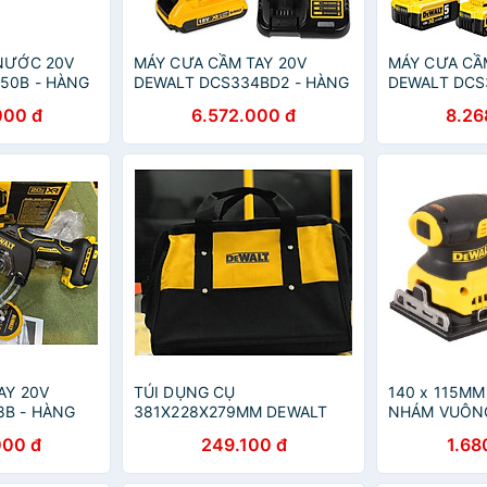
NƯỚC 20V
MÁY CƯA CẦM TAY 20V
MÁY CƯA CẦ
50B - HÀNG
DEWALT DCS334BD2 - HÀNG
DEWALT DCS
CHÍNH HÃNG
CHÍNH HÃNG
000 đ
6.572.000 đ
8.26
AY 20V
TÚI DỤNG CỤ
140 x 115MM
8B - HÀNG
381X228X279MM DEWALT
NHÁM VUÔN
629053-00- HÀNG CHÍNH
- DWE6411-B
000 đ
249.100 đ
1.68
HÃNG