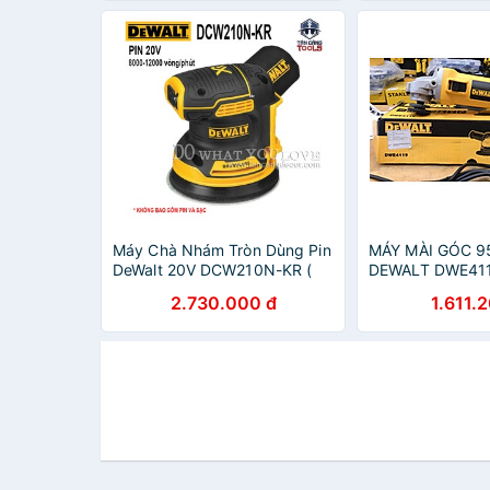
Máy Chà Nhám Tròn Dùng Pin
MÁY MÀI GÓC 9
DeWalt 20V DCW210N-KR (
DEWALT DWE411
Thân Máy )
CHÍNH HÃNG
2.730.000 đ
1.611.