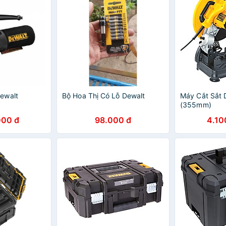
ewalt
Bộ Hoa Thị Có Lỗ Dewalt
Máy Cắt Sắt 
(355mm)
000 đ
98.000 đ
4.10