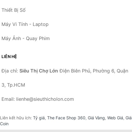
Thiết Bị Số
Máy Vi Tính - Laptop
Máy Ảnh - Quay Phim
LIÊN HỆ
Địa chỉ:
Siêu Thị Chợ Lớn
Điện Biên Phủ, Phường 6, Quận
3, Tp.HCM
Email: lienhe@sieuthicholon.com
Liên kết hữu ích:
Tỷ giá
,
The Face Shop 360
,
Giá Vàng
,
Web Giá
,
Giá
Coin