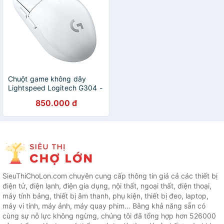
Chuột game không dây
Lightspeed Logitech G304 -
Cảm biến Hero, 12k DPI,
850.000 đ
nhẹ, 6 nút lập trình, on-
board memory, pin 250h -
Hàng chính hãng
SieuThiChoLon.com chuyên cung cấp thông tin giá cả các thiết bị
điện tử, điện lạnh, điện gia dụng, nội thất, ngoại thất, điện thoại,
máy tính bảng, thiết bị âm thanh, phụ kiện, thiết bị đeo, laptop,
máy vi tính, máy ảnh, máy quay phim... Bằng khả năng sẵn có
cùng sự nỗ lực không ngừng, chúng tôi đã tổng hợp hơn 526000