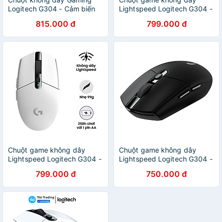
Logitech G304 - Cảm biến
Lightspeed Logitech G304 -
Hero, 12k DPI, nhẹ, 6 nút lập
Cảm biến Hero, 12k DPI,
815.000 đ
799.000 đ
trình, on-board memory, pin
nhẹ, 6 nút lập trình, on-
250h -Hàng Chính Hãng
board memory, pin 250h -
Hàng chính hãng
Chuột game không dây
Chuột game không dây
Lightspeed Logitech G304 -
Lightspeed Logitech G304 -
Cảm biến Hero, 12k DPI,
Cảm biến Hero, 12k DPI,
799.000 đ
750.000 đ
nhẹ, 6 nút lập trình, on-
nhẹ, 6 nút lập trình, on-
board memory, pin 250h -
board memory, pin 250h -
Hàng chính hãng
Hàng chính hãng