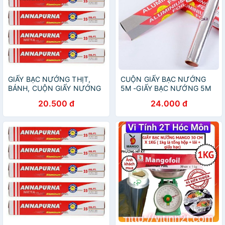
GIẤY BẠC NƯỚNG THỊT,
CUỘN GIẤY BẠC NƯỚNG
BÁNH, CUỘN GIẤY NƯỚNG
5M -GIẤY BẠC NƯỚNG 5M
BẠC
20.500 đ
24.000 đ