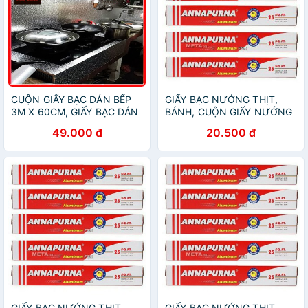
CUỘN GIẤY BẠC DÁN BẾP
GIẤY BẠC NƯỚNG THỊT,
3M X 60CM, GIẤY BẠC DÁN
BÁNH, CUỘN GIẤY NƯỚNG
BẾP, GIẤY BẠC DÁN TƯỜNG
BẠC
49.000 đ
20.500 đ
BẾP, GIẤY BẠC CUỘN
GIẤY BẠC NƯỚNG THỊT,
GIẤY BẠC NƯỚNG THỊT,