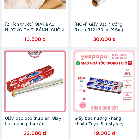
[2 kích thước] GIẤY BẠC
[HCM] Giấy Bạc Nướng
NƯỚNG THỊT, BÁNH, CUỘN
Ringo R12 (30cm X 5m)-
GIẤY NƯỚNG BẠC
CUỘN GIẤY BẠC
13.500 đ
30.000 đ
Giấy bạc bọc thức ăn, Giấy
Giấy bạc nướng kháng
bạc nướng thức ăn
khuẩn Toyal 8m MyJae,
30cm*5m
cuộn giấy bạc Sunfoil
22.000 đ
19.000 đ