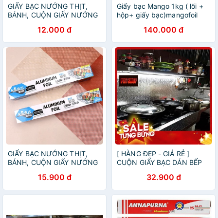
GIẤY BẠC NƯỚNG THỊT,
Giấy bạc Mango 1kg ( lõi +
BÁNH, CUỘN GIẤY NƯỚNG
hộp+ giấy bạc)mangofoil
BẠC
12.000 đ
140.000 đ
GIẤY BẠC NƯỚNG THỊT,
[ HÀNG ĐẸP - GIÁ RẺ ]
BÁNH, CUỘN GIẤY NƯỚNG
CUỘN GIẤY BẠC DÁN BẾP
BẠC
3M X 60CM, GIẤY BẠC DÁN
15.900 đ
32.900 đ
BẾP, GIẤY BẠC DÁN TƯỜNG
BẾP, GIẤY BẠC CUỘN