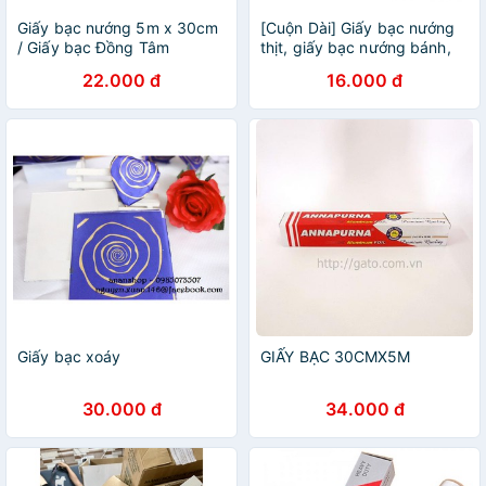
Giấy bạc nướng 5m x 30cm
[Cuộn Dài] Giấy bạc nướng
/ Giấy bạc Đồng Tâm
thịt, giấy bạc nướng bánh,
giấy bạc nướng đồ ăn màng
22.000 đ
16.000 đ
nhôm UNNAPARNA
Giấy bạc xoáy
GIẤY BẠC 30CMX5M
30.000 đ
34.000 đ