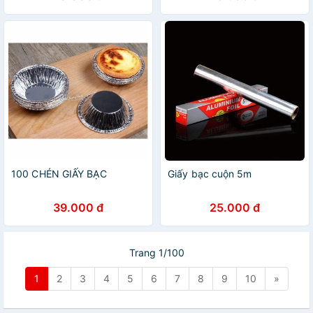
100 CHÉN GIẤY BẠC
Giấy bạc cuộn 5m
39.000 đ
25.000 đ
Trang 1/100
1
2
3
4
5
6
7
8
9
10
»