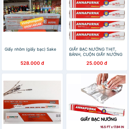
Giấy nhôm (giấy bạc) Sake
GIẤY BẠC NƯỚNG THỊT,
BÁNH, CUỘN GIẤY NƯỚNG
BẠC (LH3)
528.000 đ
25.000 đ