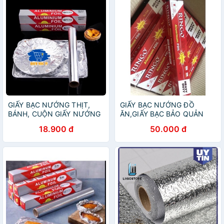
GIẤY BẠC NƯỚNG THỊT,
GIẤY BẠC NƯỚNG ĐỒ
BÁNH, CUỘN GIẤY NƯỚNG
ĂN,GIẤY BẠC BẢO QUẢN
BẠC các size
ĐỒ ĂN
18.900 đ
50.000 đ