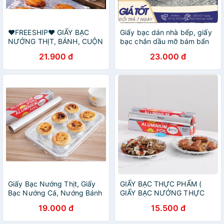
❤️FREESHIP❤️ GIẤY BẠC
Giấy bạc dán nhà bếp, giấy
NƯỚNG THỊT, BÁNH, CUỘN
bạc chắn dầu mỡ bám bẩn
GIẤY NƯỚNG BẠC
21.900 đ
23.000 đ
Giấy Bạc Nướng Thịt, Giấy
GIẤY BẠC THỰC PHẨM (
Bạc Nướng Cá, Nướng Bánh
GIẤY BẠC NƯỚNG THỰC
Loại 5mx30cm
PHẨM ) KHỔ 5MX 30CM
19.000 đ
15.500 đ