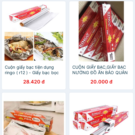
Cuộn giấy bạc tiện dụng
CUỘN GIẤY BẠC,GIẤY BẠC
ringo ( r12 ) - Giấy bạc bọc
NƯỚNG ĐỒ ĂN BẢO QUẢN
thức ăn
ĐỒ ĂN
28.420 đ
20.000 đ