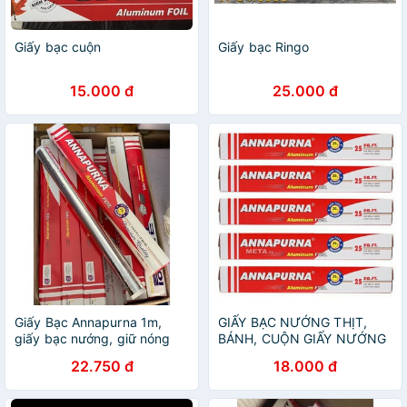
Giấy bạc cuộn
Giấy bạc Ringo
15.000 đ
25.000 đ
Giấy Bạc Annapurna 1m,
GIẤY BẠC NƯỚNG THỊT,
giấy bạc nướng, giữ nóng
BÁNH, CUỘN GIẤY NƯỚNG
đồ ăn
BẠC (LH3) (TT65)
22.750 đ
18.000 đ