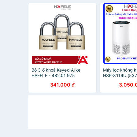
Bộ 3 ổ khoá Keyed Alike
Máy lọc không k
HAFELE - 482.01.975
HSP-8116U (537
341.000 đ
3.050.