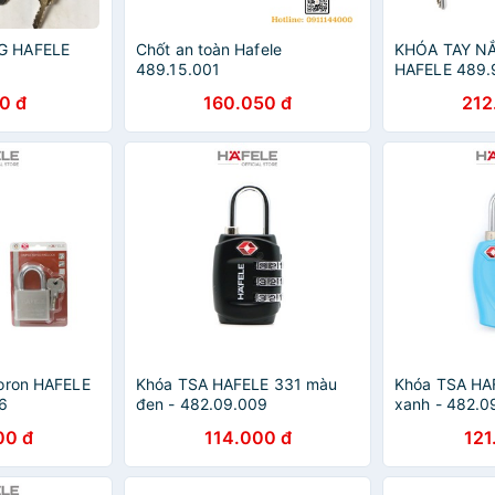
G HAFELE
Chốt an toàn Hafele
KHÓA TAY N
489.15.001
HAFELE 489.
0 đ
160.050 đ
212
Boron HAFELE
Khóa TSA HAFELE 331 màu
Khóa TSA HA
46
đen - 482.09.009
xanh - 482.0
00 đ
114.000 đ
121