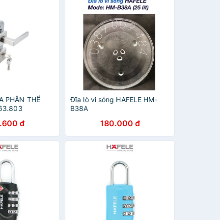
A PHÂN THỂ
Đĩa lò vi sóng HAFELE HM-
63.803
B38A
.600 đ
180.000 đ