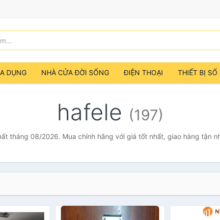
IA DỤNG
NHÀ CỬA ĐỜI SỐNG
ĐIỆN THOẠI
THIẾT BỊ SỐ
hafele
(197)
nhất tháng 08/2026. Mua chính hãng với giá tốt nhất, giao hàng tận n