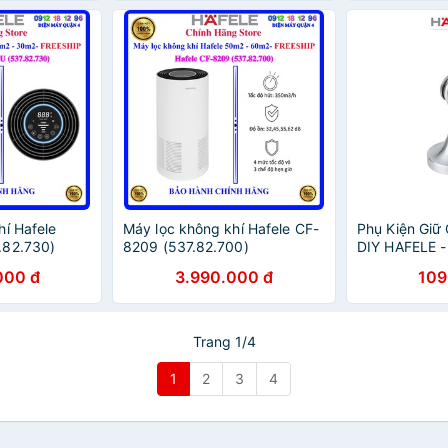
hí Hafele
Máy lọc không khí Hafele CF-
Phụ Kiện Gi
.82.730)
8209 (537.82.700)
DIY HAFELE -
000 đ
3.990.000 đ
109
Trang 1/4
1
2
3
4