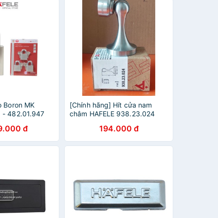
o Boron MK
[Chính hãng] Hít cửa nam
 - 482.01.947
châm HAFELE 938.23.024
9.000 đ
194.000 đ