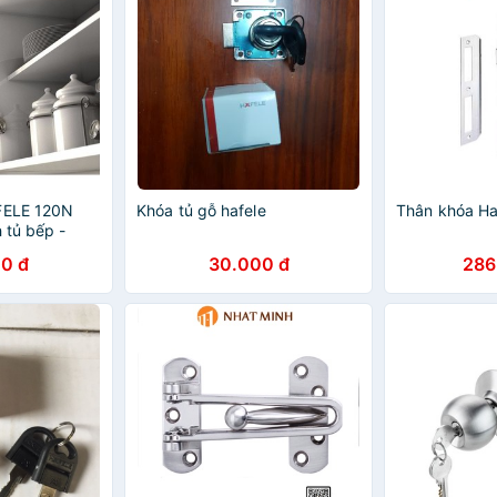
FELE 120N
Khóa tủ gỗ hafele
Thân khóa Ha
 tủ bếp -
0 đ
30.000 đ
286