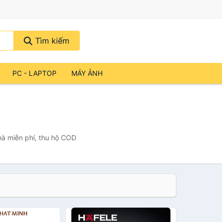
Tìm kiếm
PC - LAPTOP
MÁY ẢNH
hà miễn phí, thu hộ COD