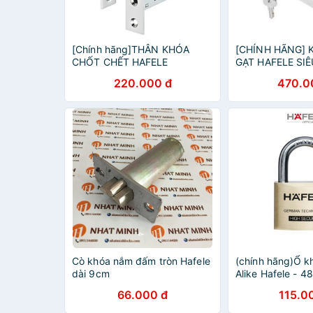
[Chính hãng]THÂN KHÓA
[CHÍNH HÃNG]
CHỐT CHẾT HAFELE
GẠT HAFELE SI
911.22.490
220.000 đ
470.0
Cò khóa nắm đấm tròn Hafele
(chính hãng)Ổ k
dài 9cm
Alike Hafele - 4
66.000 đ
115.0