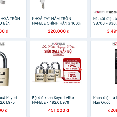
 KHOÁ TRÒN
KHOÁ TAY NẮM TRÒN
Két sắt điện t
ÊU BỀN
HAFELE CHÍNH HÃNG 100%
SB700 - 836
00 đ
220.000 đ
3.49
hoá Keyed
Bộ 4 ổ khoá Keyed Alike
Khóa điện tử 
82.01.975
HAFELE - 482.01.976
Hàn Quốc
00 đ
451.000 đ
7.26