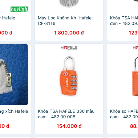
ừ Hafele
Máy Lọc Không Khí Hafele
Khóa TSA HA
CF-8116
đen - 482.09
000 đ
1.800.000 đ
123
ng xích Hafele
Khóa TSA HAFELE 330 màu
Khóa số HAF
cam - 482.09.008
cam - 482.0
00 đ
154.000 đ
88