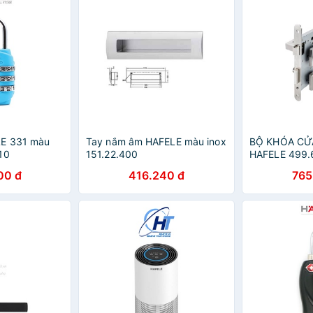
E 331 màu
Tay nắm âm HAFELE màu inox
BỘ KHÓA CỬ
10
151.22.400
HAFELE 499.
00 đ
416.240 đ
765