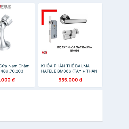
ữ Cửa Nam Châm
KHÓA PHÂN THỂ BAUMA
 489.70.203
HAFELE BM066 (TAY + THÂN
+TIM)
.000 đ
555.000 đ