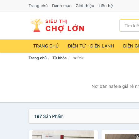
Trang chủ
Danh mục
Giới thiệu
Liên hệ
TRANG CHỦ
ĐIỆN TỬ - ĐIỆN LẠNH
ĐIỆN G
hafele
Trang chủ
Từ khóa
Nơi bán hafele giá rẻ 
197
Sản Phẩm