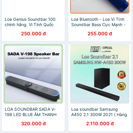
Loa Genius Soundbar 100
Loa Bluetooth - Loa Vi Tính
chính hãng. Vi Tính Quốc
Soundbar Bass Cực Mạnh -
Duy
Hỗ trợ USB/Thẻ Nhớ
250.000 đ
255.000 đ
LOA SOUNDBAR SADA V-
Loa soundbar Samsung
198 LED BLUE ÂM THANH
A450 2.1 300W 2021 ( Hàng
CHÂN THỰC
Chính Hãng 100%)
320.000 đ
2.110.000 đ