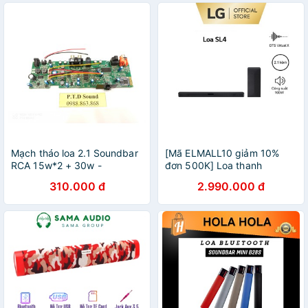
Mạch tháo loa 2.1 Soundbar
[Mã ELMALL10 giảm 10%
RCA 15w*2 + 30w -
đơn 500K] Loa thanh
Bluetooth 4.0
soundbar LG SL4
310.000 đ
2.990.000 đ