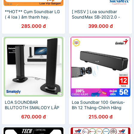
**HOT** Cụm Soundbar LG
[ HSSV ] Loa soundbar
( 4 loa ) âm thanh hay.
SoundMax SB-202/2.0 -
CHÍNH HÃNG
285.000 đ
399.000 đ
LOA SOUNDBAR
Loa Soundbar 100 Genius-
BLUTOOTH SMALODY LẮP
Bh 12 Tháng-Chính Hãng
GHÉP CÔNG SUẤT LỚN
670.000 đ
215.000 đ