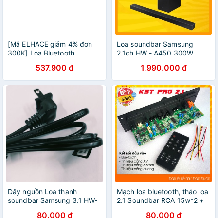
[Mã ELHACE giảm 4% đơn
Loa soundbar Samsung
300K] Loa Bluetooth
2.1ch HW - A450 300W
Soundbar SoundMax SB-
2021 ( Hàng Chính Hãng
537.900 đ
1.990.000 đ
204
100%)
Dây nguồn Loa thanh
Mạch loa bluetooth, tháo loa
soundbar Samsung 3.1 HW-
2.1 Soundbar RCA 15w*2 +
MS650 có vat dailyphukien
30w Bluetooth 4.0 + Điều
80.000 đ
80.000 đ
khiển từ xa