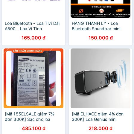
Loa Bluetooth - Loa Tivi Dài
HÀNG THANH LÝ - Loa
A500 - Loa Vi Tính
Bluetooth Soundbar mini
Soundbar Bass Cực Mạnh -
B28S (Giao Màu Ngẫu
165.000 đ
150.000 đ
Hỗ trợ USB/Thẻ Nhớ
Nhiên)
[Mã 155ELSALE giảm 7%
[Mã ELHACE giảm 4% đơn
đơn 300K] Sạc cho loa
300K] Loa Genius mini
soundbar Samsung 24V
Soundbar 100 – USB
485.100 đ
218.000 đ