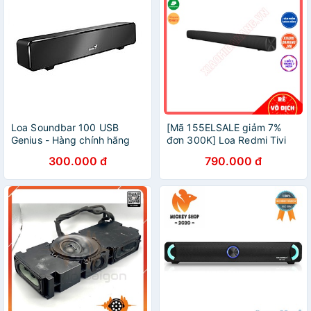
Loa Soundbar 100 USB
[Mã 155ELSALE giảm 7%
Genius - Hàng chính hãng
đơn 300K] Loa Redmi Tivi
Soundbar 30W Bluetooth
300.000 đ
790.000 đ
5.0 | Soundbar Xiaomi
Redmi