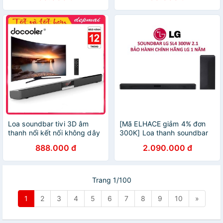
Loa soundbar tivi 3D âm
[Mã ELHACE giảm 4% đơn
thanh nổi kết nối không dây
300K] Loa thanh soundbar
SR100 PLUS
LG 2.1 SL4 300W
888.000 đ
2.090.000 đ
Trang 1/100
1
2
3
4
5
6
7
8
9
10
»