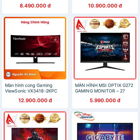
inch FHD 165Hz - Cong
- 34GL750-B.ATV
8.490.000 đ
10.900.000 đ
Màn hình cong Gaming
MÀN HÌNH MSI OPTIX G272
ViewSonic VX3418-2KPC
GAMING MONITOR – 27
34" 2K 144Hz - Hàng Chính
INCH, FHD, IPS, 144HZ, 1MS
12.900.000 đ
5.990.000 đ
hãng