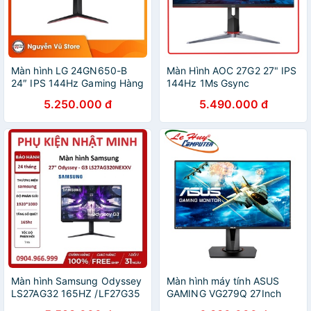
Màn hình LG 24GN650-B
Màn Hình AOC 27G2 27" IPS
24″ IPS 144Hz Gaming Hàng
144Hz 1Ms Gsync
chính hãng
Compatible Chuyên Gaming
5.250.000 đ
5.490.000 đ
Màn hình Samsung Odyssey
Màn hình máy tính ASUS
LS27AG32 165HZ /LF27G35
GAMING VG279Q 27Inch
27 inch FHD VA 144Hz Màn
FullHD IPS 144Hz chuyên