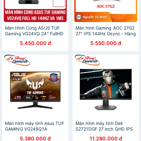
Màn Hình Cong ASUS TUF
Màn hình Gaming AOC 27G2
Gaming VG24VQ 24″ FullHD
27" IPS 144Hz Gsync - Hàng
144hz VA 1ms
Chính Hãng
5.450.000 đ
5.550.000 đ
Màn hình máy tính Asus TUF
Màn hình máy tính Dell
GAMING VG249Q1A
S2721DGF 27 inch QHD IPS
23.8inch FHD IPS 165Hz
Gaming 165Hz
5.380.000 đ
11.280.000 đ