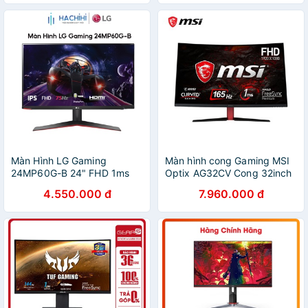
Màn Hình LG Gaming
Màn hình cong Gaming MSI
24MP60G-B 24" FHD 1ms
Optix AG32CV Cong 32inch
75Hz FreeSync
FullHD 165Hz 1ms
4.550.000 đ
7.960.000 đ