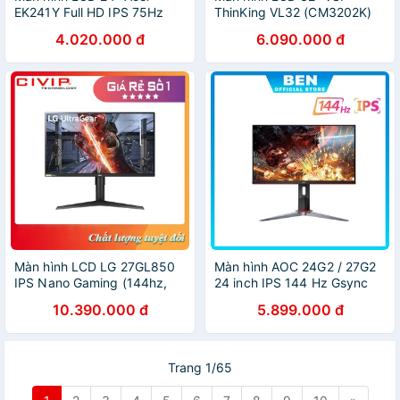
EK241Y Full HD IPS 75Hz
ThinKing VL32 (CM3202K)
Gaming- Hàng Chính Hãng
2K QHD 1800R/165Hz
4.020.000 đ
6.090.000 đ
Gaming Cong
Màn hình LCD LG 27GL850
Màn hình AOC 24G2 / 27G2
IPS Nano Gaming (144hz,
24 inch IPS 144 Hz Gsync
1ms, HDR) - Hàng Chính
compatible chuyên gaming
10.390.000 đ
5.899.000 đ
Hãng
Trang 1/65