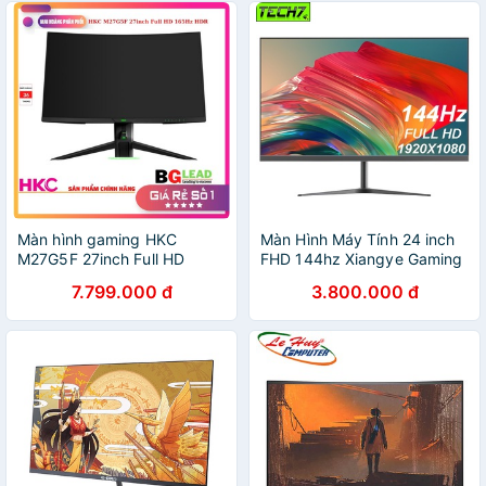
Màn hình gaming HKC
Màn Hình Máy Tính 24 inch
M27G5F 27inch Full HD
FHD 144hz Xiangye Gaming
165Hz HDR
7.799.000 đ
3.800.000 đ