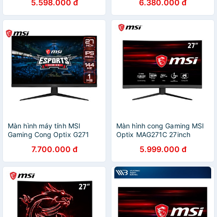
5.598.000 đ
6.380.000 đ
hình GAMING MỚI CHÍNH
game
HÃNG BH 24 THÁNG
Màn hình máy tính MSI
Màn hình cong Gaming MSI
Gaming Cong Optix G271
Optix MAG271C 27inch
IPS FHD 144Hz 1ms
FullHD 144Hz 1ms AMD
7.700.000 đ
5.999.000 đ
FreeSync