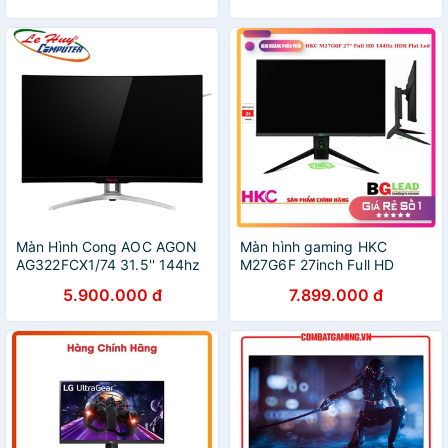
Màn Hình Cong AOC AGON
Màn hình gaming HKC
AG322FCX1/74 31.5'' 144hz
M27G6F 27inch Full HD
1ms Curved Gaming
144Hz HDR Flat Led
5.900.000 đ
7.899.000 đ