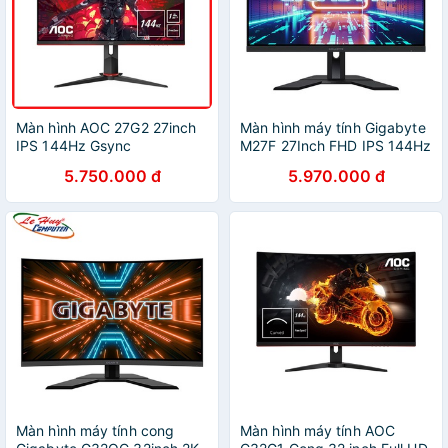
Màn hình AOC 27G2 27inch
Màn hình máy tính Gigabyte
IPS 144Hz Gsync
M27F 27Inch FHD IPS 144Hz
compatible chuyên gaming
1ms Freesync Gaming
5.750.000 đ
5.970.000 đ
chính hãng
Màn hình máy tính cong
Màn hình máy tính AOC