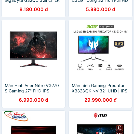
Gigabyte G32QC 32inch 2K
C32G1 Cong 32 inch Full HD
VA 165Hz 1ms Gaming
Gaming 144Hz
8.180.000 đ
5.880.000 đ
Màn Hình Acer Nitro VG270
Màn hình Gaming Predator
S Gaming 27" FHD IPS
XB323QK NV 32" UHD | IPS
165Hz FreeSync 0.5ms
| 400nits | 0.5ms | 144Hz |
6.990.000 đ
29.990.000 đ
HDMI