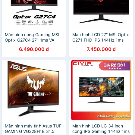
Màn hình cong Gaming MSI
Màn hình LCD 27” MSI Optix
Optix G27C4 27" 1ms VA
G271 FHD IPS 144Hz 1ms
165Hz chuyên game
Freesync Gaming
6.490.000 đ
7.450.000 đ
Màn hình máy tính Asus TUF
Màn hình LCD LG 34 inch
GAMING VG328H1B 31.5
cong IPS Gaming 144hz 1ms