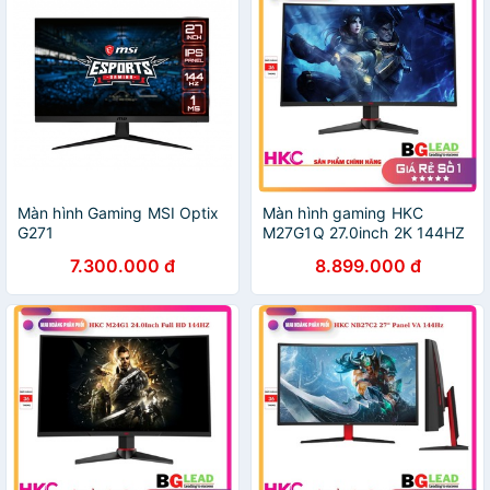
Màn hình Gaming MSI Optix
Màn hình gaming HKC
G271
M27G1Q 27.0inch 2K 144HZ
Màn hình LED cong
7.300.000 đ
8.899.000 đ