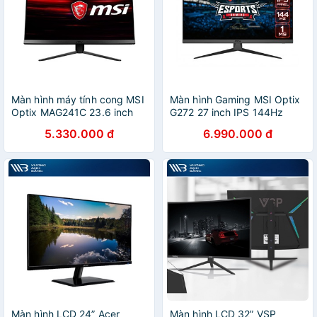
Màn hình máy tính cong MSI
Màn hình Gaming MSI Optix
Optix MAG241C 23.6 inch
G272 27 inch IPS 144Hz
FHD VA 144Hz Gaming
Night Vision Game Mode
5.330.000 đ
6.990.000 đ
Màn hình LCD 24” Acer
Màn hình LCD 32” VSP