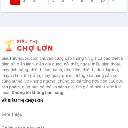
1
2
3
4
5
6
7
8
9
10
»
SieuThiChoLon.com chuyên cung cấp thông tin giá cả các thiết bị
điện tử, điện lạnh, điện gia dụng, nội thất, ngoại thất, điện thoại,
máy tính bảng, thiết bị âm thanh, phụ kiện, thiết bị đeo, laptop,
máy vi tính, máy ảnh, máy quay phim... Bằng khả năng sẵn có
cùng sự nỗ lực không ngừng, chúng tôi đã tổng hợp hơn 526000
sản phẩm, giúp bạn có thể so sánh giá, tìm giá rẻ nhất trước khi
mua.
Chúng tôi không bán hàng.
VỀ SIÊU THỊ CHỢ LỚN
Giới thiệu