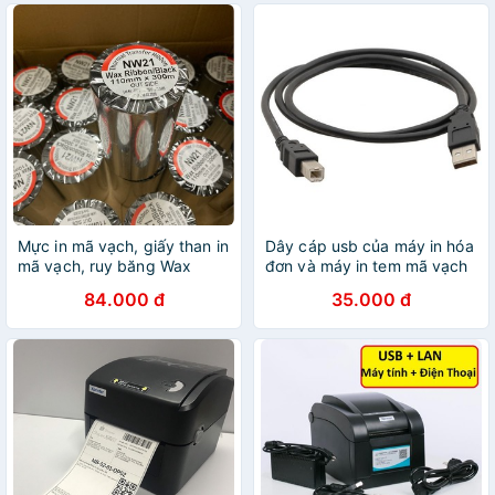
Mực in mã vạch, giấy than in
Dây cáp usb của máy in hóa
mã vạch, ruy băng Wax
đơn và máy in tem mã vạch
Resin Ribbon Premium NW21
xprinter
84.000 đ
35.000 đ
110mmx300m