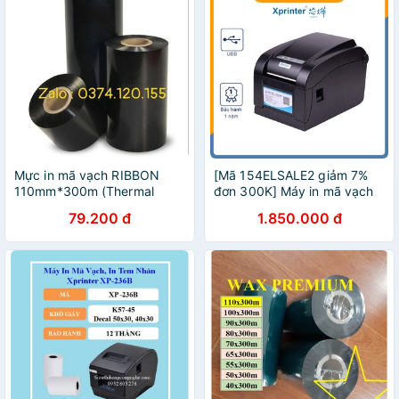
Mực in mã vạch RIBBON
[Mã 154ELSALE2 giảm 7%
110mm*300m (Thermal
đơn 300K] Máy in mã vạch
transfer ribbon) ruy băng
Xprinter 350BM In tem
79.200 đ
1.850.000 đ
mực in màu đen dùng cho
GHTK
máy in tem nhãn mã vạch