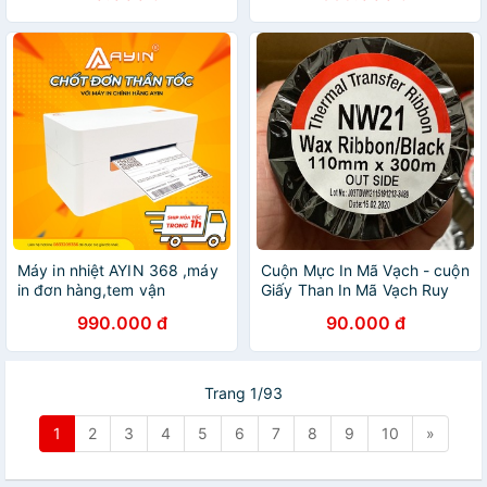
Máy in nhiệt AYIN 368 ,máy
Cuộn Mực In Mã Vạch - cuộn
in đơn hàng,tem vận
Giấy Than In Mã Vạch Ruy
chuyển,mã vạch khổ A7
Băng Wax Resin Ribbon
990.000 đ
90.000 đ
Premium NW21
110mmx300m
Trang 1/93
1
2
3
4
5
6
7
8
9
10
»