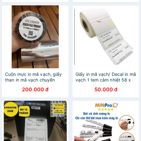
Cuộn mực in mã vạch, giấy
Giấy in mã vạch/ Decal in mã
than in mã vạch chuyển
vạch 1 tem cảm nhiệt 58 x
nhiệt 110mm x 300m
40 mm x 30m
200.000 đ
50.000 đ
Premium DV121/NW21