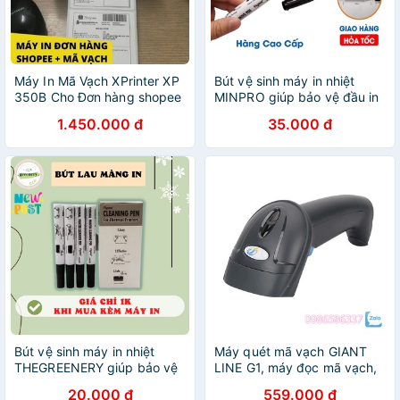
Máy In Mã Vạch XPrinter XP
Bút vệ sinh máy in nhiệt
350B Cho Đơn hàng shopee
MINPRO giúp bảo vệ đầu in
máy in bill, máy in mã vạch
1.450.000 đ
35.000 đ
chuyên dụng
Bút vệ sinh máy in nhiệt
Máy quét mã vạch GIANT
THEGREENERY giúp bảo vệ
LINE G1, máy đọc mã vạch,
đầu in máy in bill, máy in mã
súng bắn mã vạch, quét
20.000 đ
559.000 đ
vạch chuyên dụng
bảcode G1