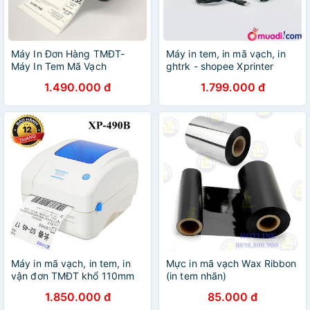
Máy In Đơn Hàng TMĐT-
Máy in tem, in mã vạch, in
Máy In Tem Mã Vạch
ghtrk - shopee Xprinter
Xprinter XP-420B khổ A6
350BM - Kết nối USB + LAN
1.490.000 đ
1.799.000 đ
Máy in mã vạch, in tem, in
Mực in mã vạch Wax Ribbon
vận đơn TMĐT khổ 110mm
(in tem nhãn)
Xprinter XP-490B
1.850.000 đ
85.000 đ