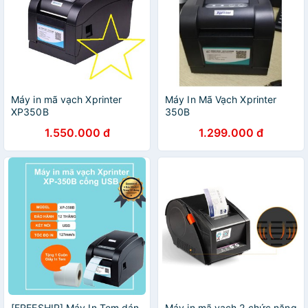
Máy in mã vạch Xprinter
Máy In Mã Vạch Xprinter
XP350B
350B
1.550.000 đ
1.299.000 đ
[FREESHIP] Máy In Tem dán
Máy in mã vạch 2 chức năng