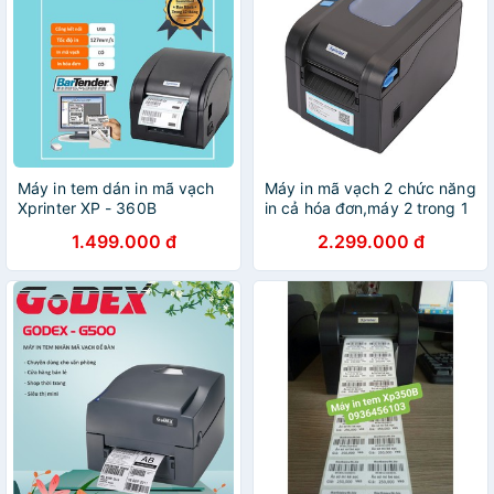
Máy in tem dán in mã vạch
Máy in mã vạch 2 chức năng
Xprinter XP - 360B
in cả hóa đơn,máy 2 trong 1
in tem mã vạch và in bill
1.499.000 đ
2.299.000 đ
Xprinter XP-370B