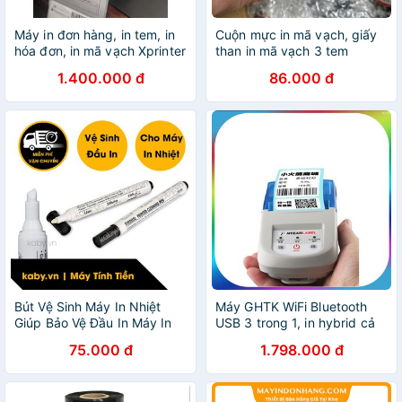
Máy in đơn hàng, in tem, in
Cuộn mực in mã vạch, giấy
hóa đơn, in mã vạch Xprinter
than in mã vạch 3 tem
360B
110x300m Premium DV121
1.400.000 đ
86.000 đ
Bút Vệ Sinh Máy In Nhiệt
Máy GHTK WiFi Bluetooth
Giúp Bảo Vệ Đầu In Máy In
USB 3 trong 1, in hybrid cả
Bill, Máy In Mã Vạch
hóa đơn và mã vạch, in bill
75.000 đ
1.798.000 đ
và mã vạch 3-in-1