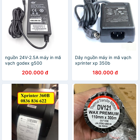
nguồn 24V-2.5A máy in mã
Dây nguồn máy in mã vạch
vạch godex g500
xprinter xp 350b
200.000 đ
180.000 đ