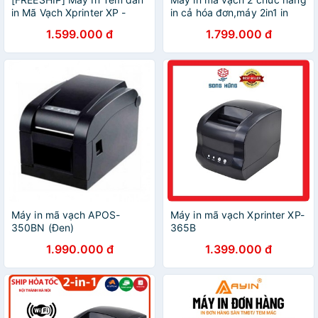
in Mã Vạch Xprinter XP -
in cả hóa đơn,máy 2in1 in
350B Tặng 1 Cuộn Giấy In
tem mã vạch và in bill
1.599.000 đ
1.799.000 đ
Tem Mã Vạch Chuyên Dụng
Gprinter GP3120TU
in Tem Mã Vạch
Máy in mã vạch APOS-
Máy in mã vạch Xprinter XP-
350BN (Đen)
365B
1.990.000 đ
1.399.000 đ