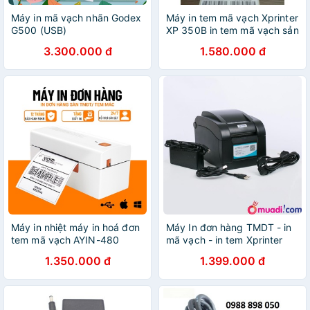
Máy in mã vạch nhãn Godex
Máy in tem mã vạch Xprinter
G500 (USB)
XP 350B in tem mã vạch sản
phẩm, in đơn shopee, in mã
3.300.000 đ
1.580.000 đ
vận đơn các bên giao hàng
Máy in nhiệt máy in hoá đơn
Máy In đơn hàng TMDT - in
tem mã vạch AYIN-480
mã vạch - in tem Xprinter
350B
1.350.000 đ
1.399.000 đ