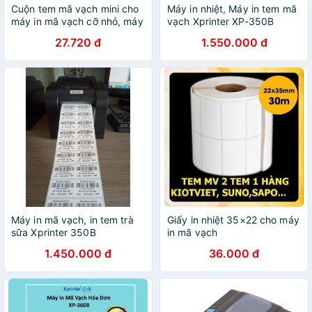
Cuộn tem mã vạch mini cho
Máy in nhiệt, Máy in tem mã
máy in mã vạch cỡ nhỏ, máy
vạch Xprinter XP-350B
in nhiệt di động ,decal cho
27.720 đ
1.550.000 đ
máy in Nyear
30x20,40x20,40x30,50x50mm
Máy in mã vạch, in tem trà
Giấy in nhiệt 35×22 cho máy
sữa Xprinter 350B
in mã vạch
1.450.000 đ
36.000 đ