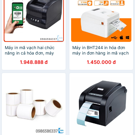
Máy in mã vạch hai chức
Máy in BHT244 in hóa đơn
năng in cả hóa đơn, máy
máy in đơn hàng in mã vạch
2in1 in tem mã vạch và in bill
1.948.888 đ
1.450.000 đ
Xprinter XP-365B