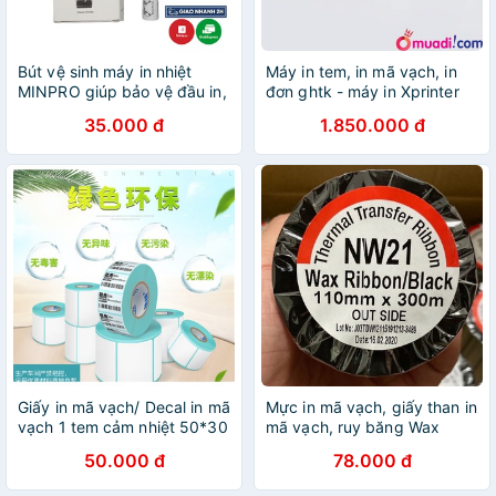
Bút vệ sinh máy in nhiệt
Máy in tem, in mã vạch, in
MINPRO giúp bảo vệ đầu in,
đơn ghtk - máy in Xprinter
máy in bill, máy in mã vạch
350BM - Kết nối USB + LAN
35.000 đ
1.850.000 đ
( WIFI )
Giấy in mã vạch/ Decal in mã
Mực in mã vạch, giấy than in
vạch 1 tem cảm nhiệt 50*30
mã vạch, ruy băng Wax
1000 miếng/cuộn
Resin Ribbon Premium NW21
50.000 đ
78.000 đ
110mmx300m