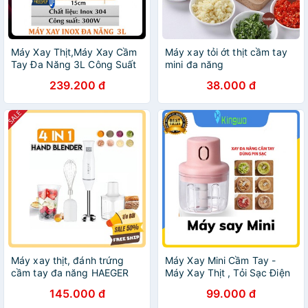
Máy Xay Thịt,Máy Xay Cầm
Máy xay tỏi ớt thịt cầm tay
Tay Đa Năng 3L Công Suất
mini đa năng
300W Xay Thịt Cá, Rau Củ,
239.200 đ
38.000 đ
Xay Sinh Tố
Máy xay thịt, đánh trứng
Máy Xay Mini Cầm Tay -
cầm tay đa năng HAEGER
Máy Xay Thịt , Tỏi Sạc Điện
Cổng Usb MXM02
145.000 đ
99.000 đ