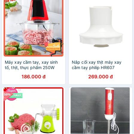
Máy xay cầm tay, xay sinh
Nắp cối xay thịt máy xay
tố, thịt, thực phẩm 250W
cầm tay philip HR607
HR1608
186.000 đ
269.000 đ