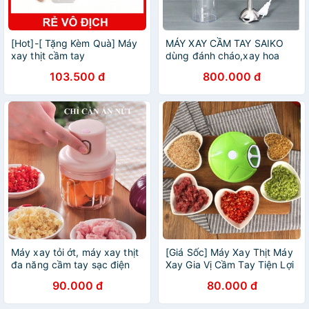
[Hot]-[ Tặng Kèm Quà] Máy
MÁY XAY CẦM TAY SAIKO
xay thịt cầm tay
dùng đánh cháo,xay hoa
quả,xay thịt
103.500 đ
800.000 đ
Máy xay tỏi ớt, máy xay thịt
[Giá Sốc] Máy Xay Thịt Máy
đa năng cầm tay sạc điện
Xay Gia Vị Cầm Tay Tiện Lợi
90.000 đ
80.000 đ