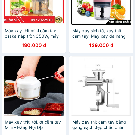
Máy xay thịt mini cầm tay
Máy xay sinh tố, xay thịt
osaka nắp tròn 350W, máy
cầm tay, Máy xay đa năng
xay sinh tố cầm tay xay tỏi
OSAKA Nhật Bản cao cấp
190.000 đ
129.000 đ
ớt xay tỏi ớt xay rau ăn dặm
xay đá
Máy xay thịt, tỏi, ớt cầm tay
Máy xay thịt cầm tay bằng
Mini - Hàng Nội ĐỊa
gang sạch đẹp chắc chắn