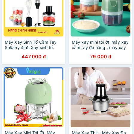
Máy Xay Sinh Tố Cầm Tay
Máy xay mini tỏi ớt ,máy xay
Sokany 4in1, Xay sinh tố,
cầm tay đa năng , máy xay
đánh trứng, xay thịt cá
thịt, đồ ăn dặm cho bé
447.000 đ
79.000 đ
Máy Xay Mini Tỏi Ớt ,Máy
Máy Xay Thịt - Máy Xay Đa