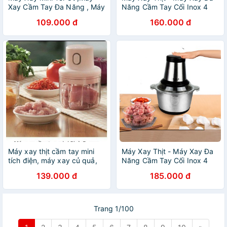
Xay Cầm Tay Đa Năng , Máy
Năng Cầm Tay Cối Inox 4
Xay Thịt, Đồ Ăn Dặm Cho Bé
Lưỡi/Công Suất 250W
109.000 đ
160.000 đ
Máy xay thịt cầm tay mini
Máy Xay Thịt - Máy Xay Đa
tích điện, máy xay củ quả,
Năng Cầm Tay Cối Inox 4
tỏi ớt đa năng
Lưỡi/Công Suất 250W
139.000 đ
185.000 đ
Trang 1/100