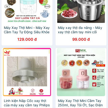
Máy Xay Thịt Mini - Máy Xay
Máy xay thịt đa năng - Máy
Cầm Tay Tự Động Siêu Khỏe
xay thịt cầm tay mini cối
- Xay Đồ Ăn Dặm, Rau, Củ,
inox 304, dung tích 2 lít, 4
129.000 đ
99.000 đ
Quả, Thịt Tiện Lợi
lưỡi dao xay
Linh kiện Nắp Cốc xay thịt
Máy Xay Thịt Mini Cầm Tay
của máy xay cầm tay Philips
250ml, Xay Tỏi Ớt, Sạc Điện