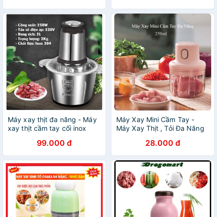
Máy xay thịt đa năng - Máy
Máy Xay Mini Cầm Tay -
xay thịt cầm tay cối inox
Máy Xay Thịt , Tỏi Đa Năng
304, dung tích 2 lít, 4 lưỡi
Sạc Điện Cổng USB
99.000 đ
28.000 đ
dao xay