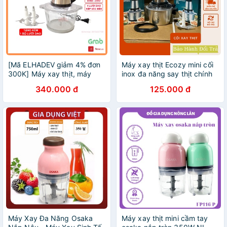
[Mã ELHADEV giảm 4% đơn
Máy xay thịt Ecozy mini cối
300K] Máy xay thịt, máy
inox đa năng say thịt chính
xay thịt Chigo có tay
hãng 2L máy xay cầm tay
340.000 đ
125.000 đ
cầm(2L) - Hàng chính hãng
cao cấp
Máy Xay Đa Năng Osaka
Máy xay thịt mini cầm tay