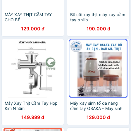
MÁY XAY THỊT CẦM TAY
Bộ cối xay thịt máy xay cầm
CHO BÉ
tay philip
129.000 đ
190.000 đ
Máy Xay Thịt Cầm Tay Hợp
Máy xay sinh tố đa năng
Kim Nhôm
cầm tay OSAKA - Máy sinh
tố cầm tay xay thịt xay đá
149.999 đ
129.000 đ
đồ ăn dặm, rau củ, thịt