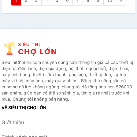
1
2
3
4
5
6
7
8
9
10
»
SieuThiChoLon.com chuyên cung cấp thông tin giá cả các thiết bị
điện tử, điện lạnh, điện gia dụng, nội thất, ngoại thất, điện thoại,
máy tính bảng, thiết bị âm thanh, phụ kiện, thiết bị đeo, laptop,
máy vi tính, máy ảnh, máy quay phim... Bằng khả năng sẵn có
cùng sự nỗ lực không ngừng, chúng tôi đã tổng hợp hơn 526000
sản phẩm, giúp bạn có thể so sánh giá, tìm giá rẻ nhất trước khi
mua.
Chúng tôi không bán hàng.
VỀ SIÊU THỊ CHỢ LỚN
Giới thiệu