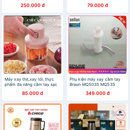
chính hãng
Cổng USB
250.000 đ
79.000 đ
Máy xay thịt,xay tỏi, thực
Phụ kiện máy xay cầm tay
phẩm đa năng cầm tay sạc
Braun MQ5035 MQ535
điện 250ml
MQ3035 Dao xay thịt
85.000 đ
349.000 đ
MQ5235