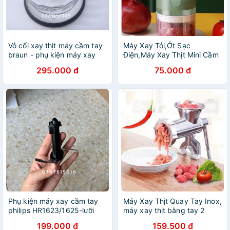
Vỏ cối xay thịt máy cầm tay
Máy Xay Tỏi,Ớt Sạc
braun - phụ kiện máy xay
Điện,Máy Xay Thịt Mini Cầm
giá rẻ
Tay Tự Động,Máy Xay Đa
295.000 đ
75.000 đ
Năng Cầm Tay Mini Say
Khoẻ Bền
Phụ kiện máy xay cầm tay
Máy Xay Thịt Quay Tay Inox,
philips HR1623/1625-lưỡi
máy xay thịt bằng tay 2
dao xay thịt
chân
199.000 đ
159.500 đ