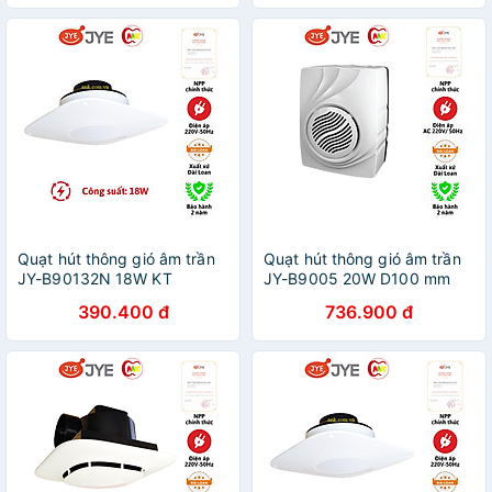
Quạt hút thông gió âm trần
Quạt hút thông gió âm trần
JY-B90132N 18W KT
JY-B9005 20W D100 mm
278X278mm JYE hàng chính
JYE hàng chính hãng
390.400 đ
736.900 đ
hãng