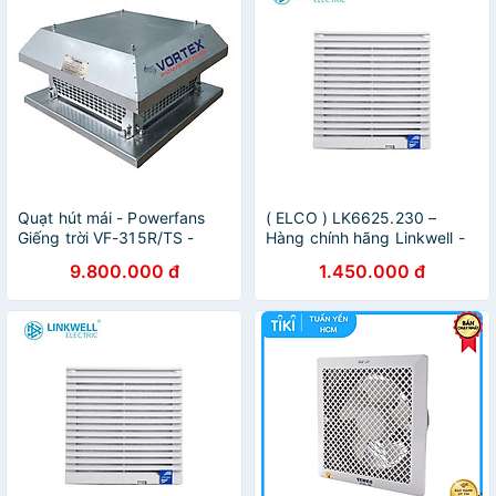
Quạt hút mái - Powerfans
( ELCO ) LK6625.230 –
Giếng trời VF-315R/TS -
Hàng chính hãng Linkwell -
Hàng chính hãng
QUẠT HÚT KÈM MIỆNG GIÓ
9.800.000 đ
1.450.000 đ
230VAC