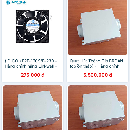
( ELCO ) F2E-120S/B-230 –
Quạt Hút Thông Gió BROAN
Hàng chính hãng Linkwell -
(độ ồn thấp) - Hàng chính
QUẠT HÚT 230VAC
hãng - DP-C078
275.000 đ
5.500.000 đ