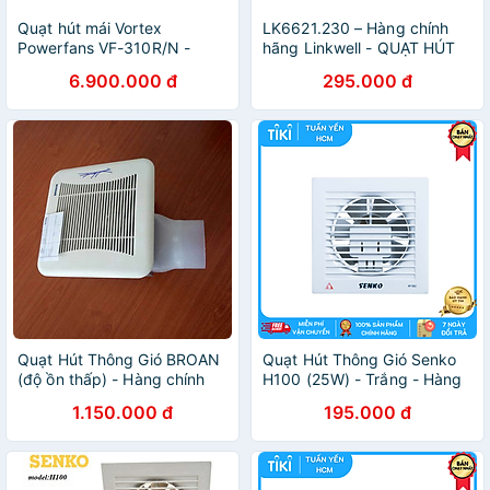
Quạt hút mái Vortex
LK6621.230 – Hàng chính
Powerfans VF-310R/N -
hãng Linkwell - QUẠT HÚT
Hàng chính hãng
KÈM MIỆNG GIÓ 230VAC
6.900.000 đ
295.000 đ
Quạt Hút Thông Gió BROAN
Quạt Hút Thông Gió Senko
(độ ồn thấp) - Hàng chính
H100 (25W) - Trắng - Hàng
hãng
Chính Hãng
1.150.000 đ
195.000 đ