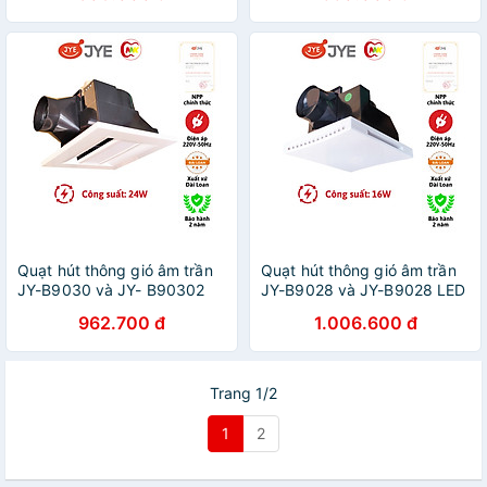
hãng
Quạt hút thông gió âm trần
Quạt hút thông gió âm trần
JY-B9030 và JY- B90302
JY-B9028 và JY-B9028 LED
LED 24W KT 280x280mm
16W KT 285x245mm JYE
962.700 đ
1.006.600 đ
JYE hàng chính hãng
hàng chính hãng
Trang 1/2
1
2