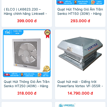
( ELCO ) LK6623.230 –
Quạt Hút Thông Gió Âm Trần
Hàng chính hãng Linkwell -
Senko HT150 (30W) - Hàng
QUẠT HÚT KÈM MIỆNG GIÓ
Chính Hãng
399.000 đ
293.000 đ
230VAC
Quạt Hút Thông Gió Âm Trần
Quạt hút mái - Giếng trời
Senko HT250 (40W) - Hàng
Powerfans Vortex VF-355R -
Chính Hãng
Hàng chính hãng
318.000 đ
14.790.000 đ