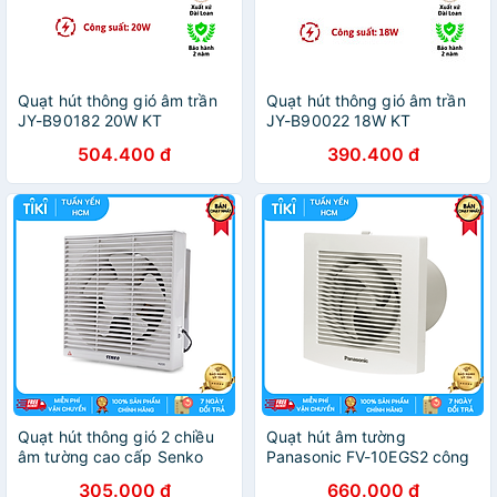
Quạt hút thông gió âm trần
Quạt hút thông gió âm trần
JY-B90182 20W KT
JY-B90022 18W KT
300x300mm JYE hàng
278x278mm JYE hàng chính
504.400 đ
390.400 đ
chính hãng
hãng
Quạt hút thông gió 2 chiều
Quạt hút âm tường
âm tường cao cấp Senko
Panasonic FV-10EGS2 công
H200 35W (Hàng Chính
suất 5.5W lắp đặt trong
305.000 đ
660.000 đ
Hãng)
phòng tắm - Hàng chính