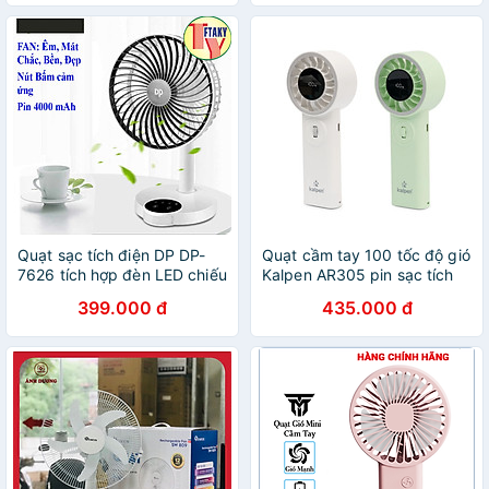
chính hãng
USB) Hàng Chính Hãng
Quạt sạc tích điện DP DP-
Quạt cầm tay 100 tốc độ gió
7626 tích hợp đèn LED chiếu
Kalpen AR305 pin sạc tích
sáng - loại quạt trung gió rất
điện 3600mAh, hàng chính
399.000 đ
435.000 đ
mạnh với nút bấm cảm ứng
hãng
HÀNG CHÍNH HÃNG