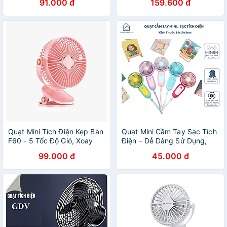
91.000 đ
159.600 đ
Sạc USB Tiện Lợi - HÀNG
Thương Có Sạc USB - Hàng
CHÍNH HÃNG MINIIN
Loại 1. CHính Hãng MINIIN
Quạt Mini Tích Điện Kẹp Bàn
Quạt Mini Cầm Tay Sạc Tích
F60 - 5 Tốc Độ Gió, Xoay
Điện – Dễ Dàng Sử Dụng,
720 Độ, Lồng Quạt 15cm,
Thiết Kế Nhỏ Gọn - HÀNG
99.000 đ
45.000 đ
Sạc Type C - HÀNG CHÍNH
CHÍNH HÃNG MINIIN
HÃNG MINIIN