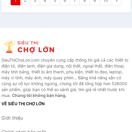
1
2
3
4
5
6
7
8
9
10
»
SieuThiChoLon.com chuyên cung cấp thông tin giá cả các thiết bị
điện tử, điện lạnh, điện gia dụng, nội thất, ngoại thất, điện thoại,
máy tính bảng, thiết bị âm thanh, phụ kiện, thiết bị đeo, laptop,
máy vi tính, máy ảnh, máy quay phim... Bằng khả năng sẵn có
cùng sự nỗ lực không ngừng, chúng tôi đã tổng hợp hơn 526000
sản phẩm, giúp bạn có thể so sánh giá, tìm giá rẻ nhất trước khi
mua.
Chúng tôi không bán hàng.
VỀ SIÊU THỊ CHỢ LỚN
Giới thiệu