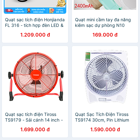
Quạt sạc tích điện Honjianda
Quạt mini cầm tay đa năng
FL 316 - tích hợp đèn LED &
kiêm sạc dự phòng N10
cổng USB - Hàng chính
quạt sạc tích điện sử dụng -
1.209.000 đ
169.000 đ
hãng
Hàng nhập khẩu
Quạt sạc tích điện Tiross
Quạt Sạc Tích Điện Tiross
TS9179 - Sải cánh 14 inch -
TS9174 30cm, Pin Lithium
Hàng chính hãng
8000mAh - Hàng Chính
1.699.000 đ
1.590.000 đ
Hãng