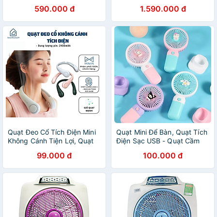
Hãng
590.000 đ
1.590.000 đ
Quạt Đeo Cổ Tích Điện Mini
Quạt Mini Để Bàn, Quạt Tích
Không Cánh Tiện Lợi, Quạt
Điện Sạc USB - Quạt Cầm
Quàng Cổ 3 Cấp Độ, Kiểu
Tay Tốc Độ, Điều Chỉnh
99.000 đ
100.000 đ
Dáng Thể Thao, Sạc USB -
Hướng Gió Xoay 360 Độ,
HÀNG CHÍNH HÃNG MINIIN
Kiểu Dáng Sang Trọng ,
Không Gây Ồn, Pin Sạc -
Giao Màu Ngẫu Nhiên -
Hàng Nhập Khẩu