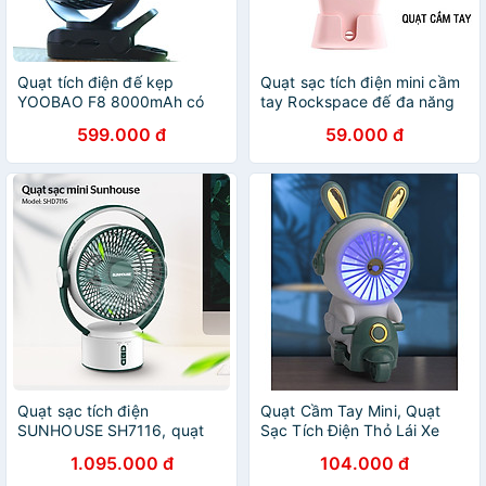
Quạt tích điện đế kẹp
Quạt sạc tích điện mini cầm
YOOBAO F8 8000mAh có
tay Rockspace đế đa năng
đèn led,quạt tích điện kiêm
đặt bàn - Hàng chính hãng
599.000 đ
59.000 đ
sạc dự phòng 3in1, dùng liên
tục 8-30 tiếng - Hàng chính
hãng
Quạt sạc tích điện
Quạt Cầm Tay Mini, Quạt
SUNHOUSE SH7116, quạt
Sạc Tích Điện Thỏ Lái Xe
mini để bàn kiêm đèn ngủ, 3
Xinh Xắn, Dễ Thương Tránh
1.095.000 đ
104.000 đ
mức gió siêu mát - Hàng
Nóng Mùa Hè (Kèm Dây Sạc