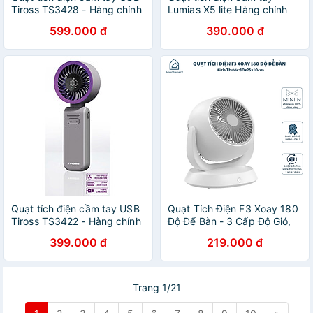
Tiross TS3428 - Hàng chính
Lumias X5 lite Hàng chính
hãng
hãng
599.000 đ
390.000 đ
Quạt tích điện cầm tay USB
Quạt Tích Điện F3 Xoay 180
Tiross TS3422 - Hàng chính
Độ Để Bàn - 3 Cấp Độ Gió,
hãng
Mini Sạc Type C - HÀNG
399.000 đ
219.000 đ
CHÍNH HÃNG MINIIN
Trang 1/21