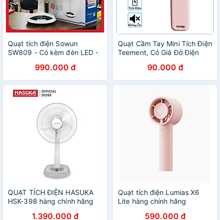
Quạt tích điện Sowun
Quạt Cầm Tay Mini Tích Điện
SW809 - Có kèm đèn LED -
Teement, Có Giá Đở Điện
Thời gian tích điện 5 tiếng
Thoại, Sạc USB Di Động Tiện
990.000 đ
90.000 đ
Lợi - Hàng Chính Hãng
QUẠT TÍCH ĐIỆN HASUKA
Quạt tích điện Lumias X6
HSK-398 hàng chính hãng
Lite hàng chính hãng
1.390.000 đ
590.000 đ