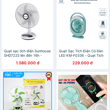
Quạt sạc tích điện Sunhouse
Quạt Sạc Tích Điện Có Đèn
SHD7223 lên đến 16h -
LED KM-F0336 - Quạt Tích
Hàng chính hãng
Điện Cầm Tay Màu Xanh Để
1.580.000 đ
229.000 đ
Bàn Tiện Lợi - HÀNG CHÍNH
HÃNG MINIIN