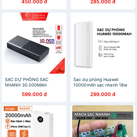
450.000 đ
285.000 đ
SẠC DỰ PHÒNG SẠC
Sạc dự phòng Huawei
NHANH 30.000MAH
10000mAh sạc nhanh 18w
EARLDOM PD-06
CP11QC
599.000 đ
299.000 đ