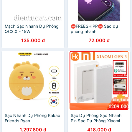
Mạch Sạc Nhanh Dự Phòng
⛔FREESHIPP⛔ Sạc dự
QC3.0 - 15W
phòng nhanh
135.000 đ
72.000 đ
Sạc Nhanh Dự Phòng Kakao
Sạc Dự Phòng Sạc Nhanh
Friends Ryan
Pin Sạc Dự Phòng Xiaomi
20000mah Pin Dự Phòng
1.297.800 đ
418.000 đ
Xiaomi10000mah Fast