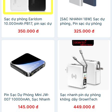
Sạc dự phòng Earldom
[SẠC NHANH 18W] Sạc dự
10.000mAh PB17, pin sạc dự
phòng, Pin sạc dự phòng
phòng hỗ trợ sạc nhanh
Xiaomi Gen 3 sạc nhanh
350.000 đ
325.000 đ
Beetechvietnam
18W dung lượng thực
10000mAh - I.CASE.STORE
Pin Sạc Dự Phòng Mini JW-
Sạc nhanh pin dự phòng
007 10000mAh, Sạc Nhanh
không dây GrownTech
QC3.0- ''Pin dự phòng''
10000mah, sạc dự phòng
145.000 đ
449.000 đ
cao cấp