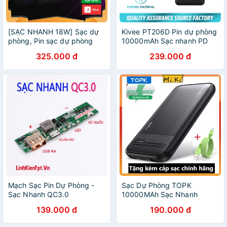
[SẠC NHANH 18W] Sạc dự
Kivee PT206D Pin dự phòng
phòng, Pin sạc dự phòng
10000mAh Sạc nhanh PD
Xiaomi Gen 3 sạc nhanh
18W sạc dự phòng
325.000 đ
239.000 đ
18W dung lượng thực
10000mAh
Mạch Sạc Pin Dự Phòng -
Sạc Dự Phòng TOPK
Sạc Nhanh QC3.0
10000MAh Sạc Nhanh
(I1016)
139.000 đ
190.000 đ