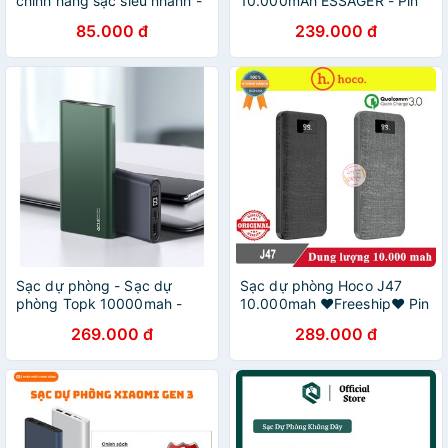
chính hãng sạc siêu nhanh -
10.000mAh ESSAGER - Pin
Sạc dự phòng hoạt hình
Dự Phòng Cho iPhone,
85.000 đ
239.000 đ
cute
Samsung, Xiaomi, Huawei
Sạc dự phòng - Sạc dự
Sạc dự phòng Hoco J47
phòng Topk 10000mah -
10.000mah ♥️Freeship♥️ Pin
Sạc nhanh 20w - Sạc ra,vào
sạc dự phòng Hoco Sạc
269.000 đ
289.000 đ
qua cổng type-C
nhanh 3.0