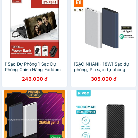
[ Sạc Dự Phòng ] Sạc Dự
[SẠC NHANH 18W] Sạc dự
Phòng Chính Hãng Earldom
phòng, Pin sạc dự phòng
PB41Kèm Cáp Sạc Nhanh
Xiaomi Gen 3 sạc nhanh
246.000 đ
305.000 đ
10000mAh Sạc Dự Phòng
18W dung lượng thực
Nhiều Thiết Bị
10000mAh