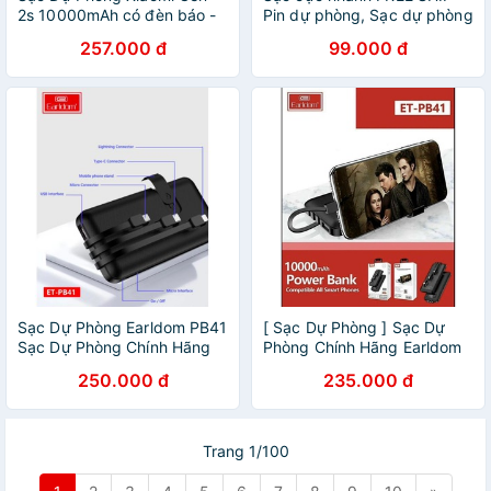
2s 10000mAh có đèn báo -
Pin dự phòng, Sạc dự phòng
Pin Dự Phòng - Sạc dự
20000mah mặt gương đen
257.000 đ
99.000 đ
phòng sạc siêu nhanh được
dung lượng khủng tặng cáp
ưa chuộng
sạc nhanh
Sạc Dự Phòng Earldom PB41
[ Sạc Dự Phòng ] Sạc Dự
Sạc Dự Phòng Chính Hãng
Phòng Chính Hãng Earldom
Kèm Cáp Sạc Nhanh
PB41 Kèm Cáp Sạc Nhanh
250.000 đ
235.000 đ
10000mAh Sạc Dư Phòng
10000mAh Sạc Dư Phòng
Nhiều Thiết Bị
Nhiều Thiết Bị
Trang 1/100