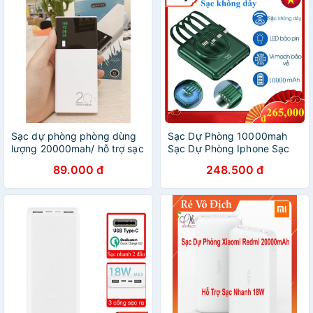
Sạc dự phòng phòng dùng
Sạc Dự Phòng 10000mah
lượng 20000mah/ hỗ trợ sạc
Sạc Dự Phòng Iphone Sạc
nhanh/ sạc dự phòng phòng
Nhanh Pin Pin Dự Phòng
89.000 đ
248.500 đ
10000mah Sạc Không Dây