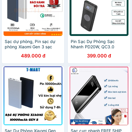
Sạc dự phòng, Pin sạc dự
Pin Sạc Dự Phòng Sạc
phòng Xiaomi Gen 3 sạc
Nhanh PD20W, QC3.0
nhanh 18W dung lượng thực
HOCO 10.000mAh - Sạc Dự
489.000 đ
399.000 đ
10000mAh
Phòng Không Dây Tiện Lợi
Sạc Dự Phòng Xiaomi Gen
Sạc cực nhanh FREE SHIP