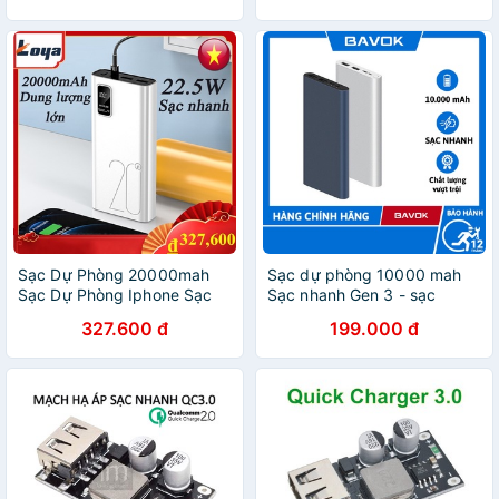
Charge Power Bank Chính
Hãng
Sạc Dự Phòng 20000mah
Sạc dự phòng 10000 mah
Sạc Dự Phòng Iphone Sạc
Sạc nhanh Gen 3 - sạc
Nhanh Pin Pin Dự Phòng
nhanh 18w - bavok
327.600 đ
199.000 đ
10000mah Fast Charge
Power Bank Chính Hãng