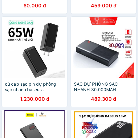
22.5W
60.000 đ
459.000 đ
củ cab sạc pin dự phòng
SẠC DỰ PHÒNG SẠC
sạc nhanh baseus .
NHANH 30.000MAH
EARLDOM PD-06
1.230.000 đ
489.300 đ