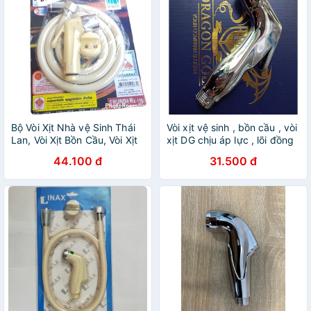
Bộ Vòi Xịt Nhà vệ Sinh Thái
Vòi xịt vệ sinh , bồn cầu , vòi
Lan, Vòi Xịt Bồn Cầu, Vòi Xịt
xịt DG chịu áp lực , lõi đồng
Toilet (bảo hành 2 năm)
( đầu xịt DG )
44.100 đ
31.500 đ