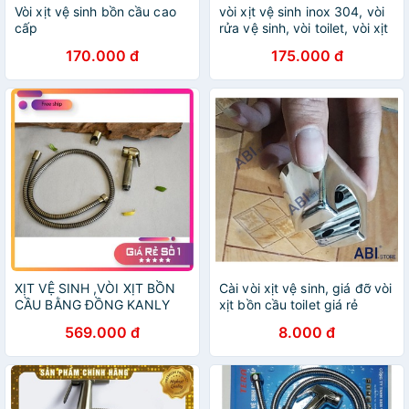
Vòi xịt vệ sinh bồn cầu cao
vòi xịt vệ sinh inox 304, vòi
cấp
rửa vệ sinh, vòi toilet, vòi xịt
bồn cầu, vòi xịt sus304
170.000 đ
175.000 đ
XỊT VỆ SINH ,VÒI XỊT BỒN
Cài vòi xịt vệ sinh, giá đỡ vòi
CẦU BẰNG ĐỒNG KANLY
xịt bồn cầu toilet giá rẻ
GCK22
569.000 đ
8.000 đ