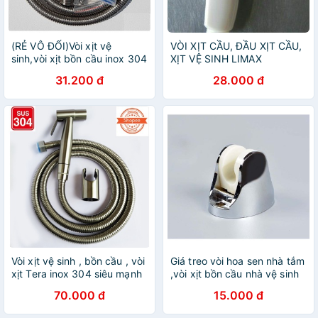
(RẺ VÔ ĐỐI)Vòi xịt vệ
VÒI XỊT CẦU, ĐẦU XỊT CẦU,
sinh,vòi xịt bồn cầu inox 304
XỊT VỆ SINH LIMAX
kèm dây và đế cài
31.200 đ
28.000 đ
Vòi xịt vệ sinh , bồn cầu , vòi
Giá treo vòi hoa sen nhà tắm
xịt Tera inox 304 siêu mạnh
,vòi xịt bồn cầu nhà vệ sinh
,chịu áp lực , lõi đồng ( bộ
ss256
70.000 đ
15.000 đ
xịt 304 )