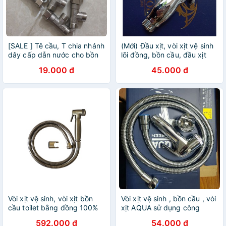
[SALE ] Tê cầu, T chia nhánh
(Mới) Đầu xịt, vòi xịt vệ sinh
dây cấp dẫn nước cho bồn
lõi đồng, bồn cầu, đầu xịt
cầu & lavabo vòi xịt
mạ lõi đồng xịt khoẻ chịu áp
19.000 đ
45.000 đ
Vòi xịt vệ sinh, vòi xịt bồn
Vòi xịt vệ sinh , bồn cầu , vòi
cầu toilet bằng đồng 100%
xịt AQUA sử dụng công
cổ điển Kanly GCK22-
nghệ Hàn Quốc chịu áp lực ,
592.000 đ
54.000 đ
GCK22A-GCK22N chính
lõi đồng