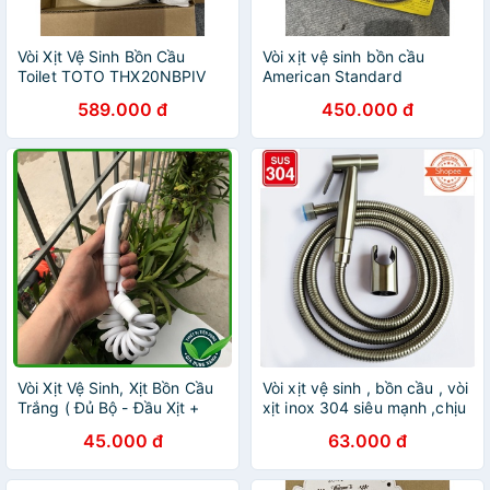
Vòi Xịt Vệ Sinh Bồn Cầu
Vòi xịt vệ sinh bồn cầu
Toilet TOTO THX20NBPIV
American Standard
chính hãng
FFAS6868 chính hãng
589.000 đ
450.000 đ
Vòi Xịt Vệ Sinh, Xịt Bồn Cầu
Vòi xịt vệ sinh , bồn cầu , vòi
Trắng ( Đủ Bộ - Đầu Xịt +
xịt inox 304 siêu mạnh ,chịu
Dây + Cài ) Giá Tốt
áp lực , lõi đồng ( bộ xịt 304
45.000 đ
63.000 đ
)