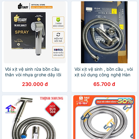
Vòi xịt vệ sinh rửa bồn cầu
Vòi xịt vệ sinh , bồn cầu , vòi
thân vòi nhựa grohe dây lõi
xịt sử dụng công nghệ Hàn
đồng - Teady
Quốc chịu áp lực , lõi đồng
230.000 đ
65.700 đ