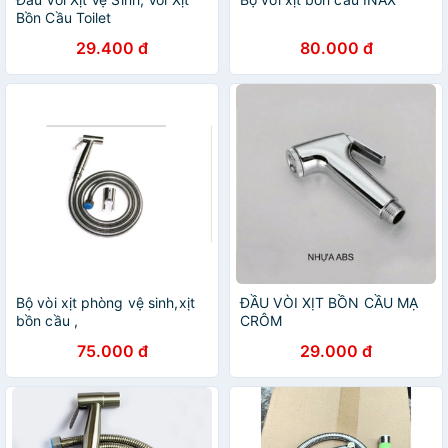
Bồn Cầu Toilet
29.400 đ
80.000 đ
Bộ vòi xịt phòng vệ sinh,xịt
ĐẦU VÒI XỊT BỒN CẦU MẠ
bồn cầu ,
CRÔM
75.000 đ
29.000 đ