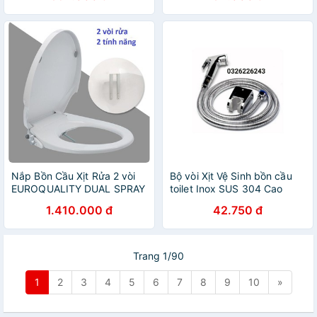
hãng
Nắp Bồn Cầu Xịt Rửa 2 vòi
Bộ vòi Xịt Vệ Sinh bồn cầu
EUROQUALITY DUAL SPRAY
toilet Inox SUS 304 Cao
- Home and Garden
Cấp, Dây Xịt Inox 304, Cài
1.410.000 đ
42.750 đ
Xịt
Trang 1/90
1
2
3
4
5
6
7
8
9
10
»