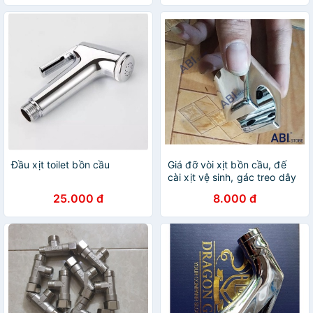
xịt mạnh
Đầu xịt toilet bồn cầu
Giá đỡ vòi xịt bồn cầu, đế
cài xịt vệ sinh, gác treo dây
xịt toilet giá rẻ
25.000 đ
8.000 đ