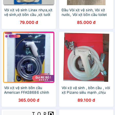
Vòi xịt vệ sinh Linax nhựa,xịt
Đầu Vòi xịt vệ sinh, Vòi xịt
vệ sinh,xịt bồn cầu ,xịt tưới
nước, Vòi xịt bồn cầu toilet
cây...
ONSPA - Điện nước gia
79.000 đ
85.000 đ
dụng Hoàng Kim
Vòi xịt vệ sinh bồn cầu
Vòi xịt vệ sinh , bồn cầu , vòi
American FFAS8686 chính
xịt Pizano siêu mạnh ,chịu
hãng
áp lực , lõi đồng ( xịt pizano
365.000 đ
89.100 đ
)