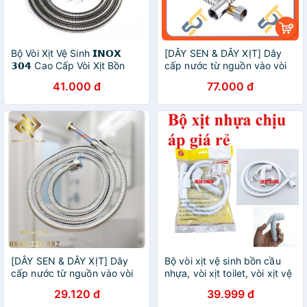
Bộ Vòi Xịt Vệ Sinh 𝗜𝗡𝗢𝗫
[DÂY SEN & DÂY XỊT] Dây
𝟯𝟬𝟰 Cao Cấp Vòi Xịt Bồn
cấp nước từ nguồn vào vòi
Cầu 𝐈𝐧𝐨𝐱 𝐒𝐔𝐒 𝟑𝟎𝟒 BH 12
hoa sen vòi xịt vệ sinh bồn
41.000 đ
77.000 đ
Tháng
rửa tay rửa chén & bồn cầu
[DÂY SEN & DÂY XỊT] Dây
Bộ vòi xịt vệ sinh bồn cầu
cấp nước từ nguồn vào vòi
nhựa, vòi xịt toilet, vòi xịt vệ
hoa sen vòi xịt vệ sinh bồn
sinh nhựa Malay đẹp độ bền
29.120 đ
39.999 đ
rửa tay rửa chén & bồn cầu
Cao dây 13mm dài 110cm,