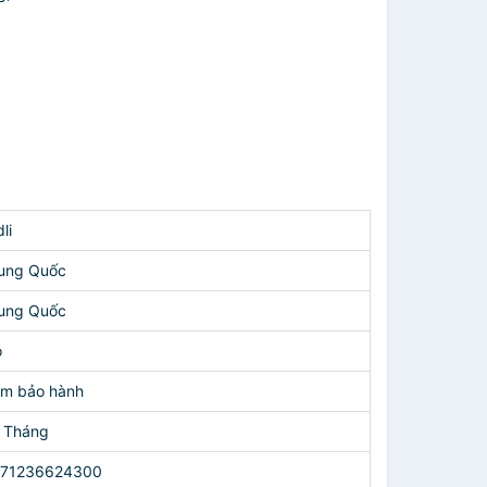
dli
ung Quốc
ung Quốc
ó
m bảo hành
 Tháng
271236624300