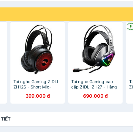
Tai nghe Gaming ZIDLI
Tai nghe Gaming cao
T
,
ZH12S - Short Mic-
cấp ZIDLI ZH27 - Hàng
Z
Hàng chính hãng
chính hãng
R
399.000 đ
690.000 đ
H
 TIẾT