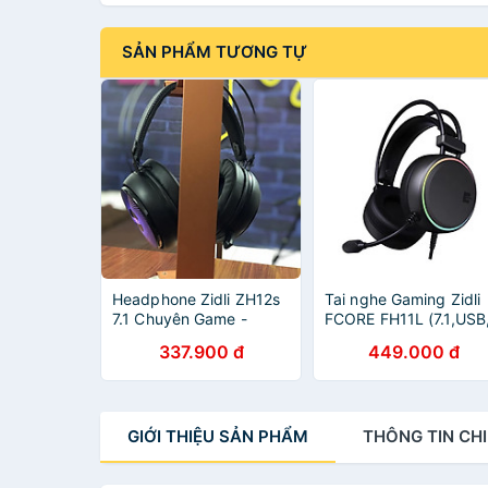
SẢN PHẨM TƯƠNG TỰ
Headphone Zidli ZH12s
Tai nghe Gaming Zidli
7.1 Chuyên Game -
FCORE FH11L (7.1,USB
Hàng Chính Hãng
RGB) Màu Xám - Hàng
337.900 đ
449.000 đ
Chính Hãng
GIỚI THIỆU
SẢN PHẨM
THÔNG TIN
CHI