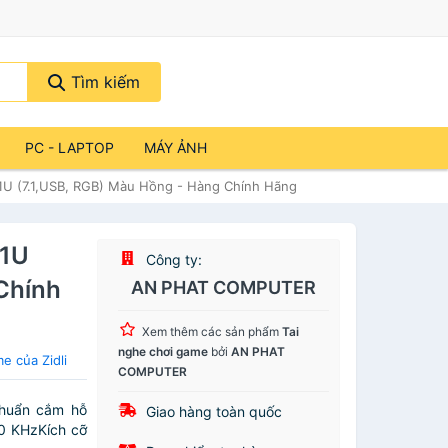
Tìm kiếm
PC - LAPTOP
MÁY ẢNH
1U (7.1,USB, RGB) Màu Hồng - Hàng Chính Hãng
11U
Công ty:
Chính
AN PHAT COMPUTER
Xem thêm các sản phẩm
Tai
nghe chơi game
bởi
AN PHAT
e của Zidli
COMPUTER
Chuẩn cắm hỗ
Giao hàng toàn quốc
0 KHzKích cỡ