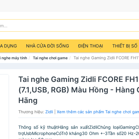
IA DỤNG
NHÀ CỬA ĐỜI SỐNG
ĐIỆN THOẠI
THIẾT BỊ SỐ
Tai nghe Gaming Zidli FCORE FH1
i nghe máy tính
Tai nghe chơi game
Tai nghe Gaming Zidli FCORE FH
(7.1,USB, RGB) Màu Hồng - Hàng 
Hãng
Thương hiệu:
Zidli
|
Xem thêm các sản phẩm Tai nghe chơi gam
Thông số kỹ thuậtHãng sản xuấtZidliChủng loạiGaming
trợUsbMicrophoneCóTrở kháng30 Ohm +-3Tần số20 Hz-2