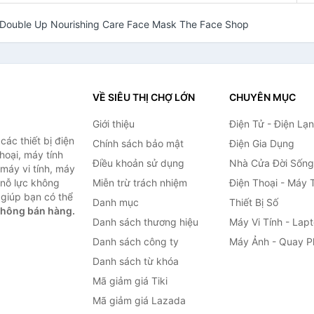
n Double Up Nourishing Care Face Mask The Face Shop
VỀ SIÊU THỊ CHỢ LỚN
CHUYÊN MỤC
Giới thiệu
Điện Tử - Điện Lạ
ác thiết bị điện
Chính sách bảo mật
Điện Gia Dụng
thoại, máy tính
Điều khoản sử dụng
Nhà Cửa Đời Sống
 máy vi tính, máy
 nỗ lực không
Miễn trừ trách nhiệm
Điện Thoại - Máy 
giúp bạn có thể
Danh mục
Thiết Bị Số
không bán hàng.
Danh sách thương hiệu
Máy Vi Tính - Lap
Danh sách công ty
Máy Ảnh - Quay P
Danh sách từ khóa
Mã giảm giá Tiki
Mã giảm giá Lazada