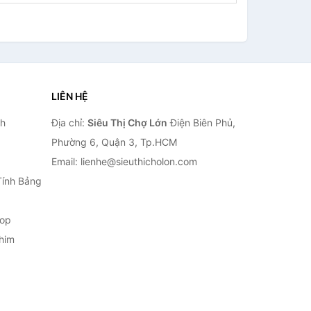
LIÊN HỆ
nh
Địa chỉ:
Siêu Thị Chợ Lớn
Điện Biên Phủ,
Phường 6, Quận 3, Tp.HCM
Email: lienhe@sieuthicholon.com
Tính Bảng
top
him