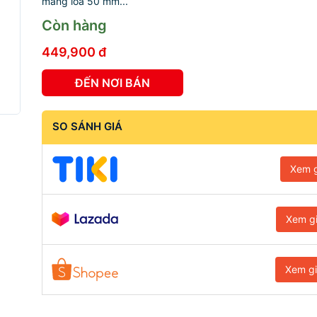
màng loa 50 mm...
Còn hàng
449,900 đ
ĐẾN NƠI BÁN
SO SÁNH GIÁ
Xem g
Xem g
Xem g