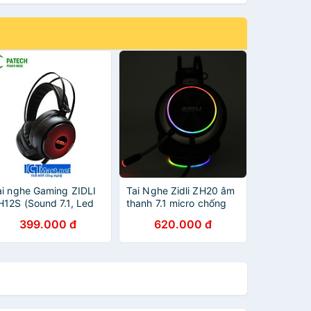
ai nghe Gaming ZIDLI
Tai Nghe Zidli ZH20 âm
H12S (Sound 7.1, Led
thanh 7.1 micro chống
ainbow) /Short Mic -
ồn_Hàng chính hãng
399.000 đ
620.000 đ
àng Chính Hãng