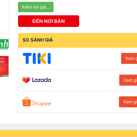
Kiểm tra giá...
ĐẾN NƠI BÁN
SO SÁNH GIÁ
Xem g
Xem g
Xem g