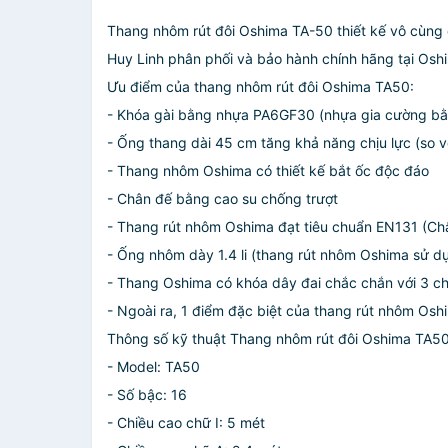
Thang nhôm rút đôi Oshima TA-50 thiết kế vô cùng c
Huy Linh phân phối và bảo hành chính hãng tại Osh
Ưu điểm của thang nhôm rút đôi Oshima TA50:
- Khóa gài bằng nhựa PA6GF30 (nhựa gia cường bằng
- Ống thang dài 45 cm tăng khả năng chịu lực (so vớ
- Thang nhôm Oshima có thiết kế bắt ốc độc đáo
- Chân đế bằng cao su chống trượt
- Thang rút nhôm Oshima đạt tiêu chuẩn EN131 (Ch
- Ống nhôm dày 1.4 li (thang rút nhôm Oshima sử
- Thang Oshima có khóa dây đai chắc chắn với 3 c
- Ngoài ra, 1 điểm đặc biệt của thang rút nhôm Osh
Thông số kỹ thuật Thang nhôm rút đôi Oshima TA50
- Model: TA50
- Số bậc: 16
- Chiều cao chữ I: 5 mét