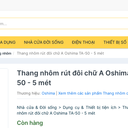
IA DỤNG
NHÀ CỬA ĐỜI SỐNG
ĐIỆN THOẠI
THIẾT BỊ SỐ
Thang nhôm rút đôi chữ A Oshima TA-50 - 5 mét
g nhôm
Thang nhôm rút đôi chữ A Oshim
50 - 5 mét
Thương hiệu:
Oshima
|
Xem thêm các sản phẩm Thang nhôm 
Nhà cửa & Đời sống > Dụng cụ & Thiết bị tiện ích > Th
nhôm rút đôi chữ A Oshima TA-50 - 5 mét
Còn hàng