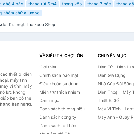
g ghế 4 bậc
thang rút 6m4
thang xếp
thang 7 bậc
thang gấ
g nhôm chữ a jumbo
wder Kit fmgt The Face Shop
VỀ SIÊU THỊ CHỢ LỚN
CHUYÊN MỤC
Giới thiệu
Điện Tử - Điện Lạ
ác thiết bị điện
Chính sách bảo mật
Điện Gia Dụng
thoại, máy tính
Điều khoản sử dụng
Nhà Cửa Đời Sống
 máy vi tính, máy
 nỗ lực không
Miễn trừ trách nhiệm
Điện Thoại - Máy 
giúp bạn có thể
Danh mục
Thiết Bị Số
không bán hàng.
Danh sách thương hiệu
Máy Vi Tính - Lap
Danh sách công ty
Máy Ảnh - Quay P
Danh sách từ khóa
Mã giảm giá Tiki