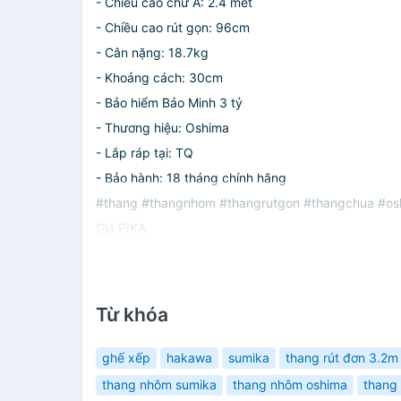
- Chiều cao chữ A: 2.4 mét
- Chiều cao rút gọn: 96cm
- Cân nặng: 18.7kg
- Khoảng cách: 30cm
- Bảo hiểm Bảo Minh 3 tỷ
- Thương hiệu: Oshima
- Lắp ráp tại: TQ
- Bảo hành: 18 tháng chính hãng
#thang #thangnhom #thangrutgon #thangchua #osh
Giá PIKA
Từ khóa
ghế xếp
hakawa
sumika
thang rút đơn 3.2m
thang nhôm sumika
thang nhôm oshima
thang