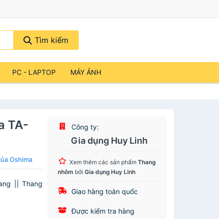
Tìm kiếm
PC - LAPTOP
MÁY ẢNH
a TA-
Công ty:
Gia dụng Huy Linh
của Oshima
Xem thêm các sản phẩm
Thang
nhôm
bởi
Gia dụng Huy Linh
ang || Thang
Giao hàng toàn quốc
Được kiểm tra hàng