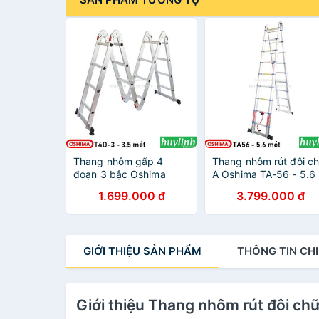
Thang nhôm gấp 4
Thang nhôm rút đôi c
đoạn 3 bậc Oshima
A Oshima TA-56 - 5.6
T4D-3 - 3.5 mét
mét
1.699.000 đ
3.799.000 đ
GIỚI THIỆU
SẢN PHẨM
THÔNG TIN
CHI
Giới thiệu Thang nhôm rút đôi ch