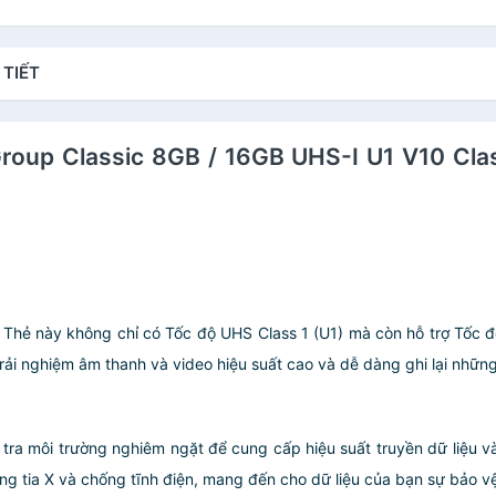
 TIẾT
roup Classic 8GB / 16GB UHS-I U1 V10 Cla
hẻ này không chỉ có Tốc độ UHS Class 1 (U1) mà còn hỗ trợ Tốc độ
ải nghiệm âm thanh và video hiệu suất cao và dễ dàng ghi lại nhữn
ra môi trường nghiêm ngặt để cung cấp hiệu suất truyền dữ liệu và 
g tia X và chống tĩnh điện, mang đến cho dữ liệu của bạn sự bảo vệ