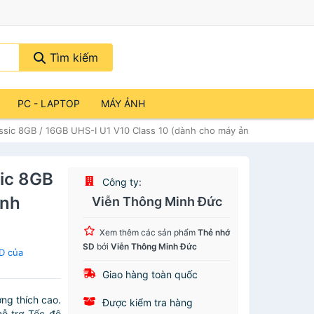
Tìm kiếm
PC - LAPTOP
MÁY ẢNH
ic 8GB / 16GB UHS-I U1 V10 Class 10 (dành cho máy ảnh) - Hàng chín
ic 8GB
Công ty:
ành
Viễn Thông Minh Đức
Xem thêm các sản phẩm
Thẻ nhớ
SD
bởi
Viễn Thông Minh Đức
D của
Giao hàng toàn quốc
ng thích cao.
Được kiểm tra hàng
ỗ trợ Tốc độ