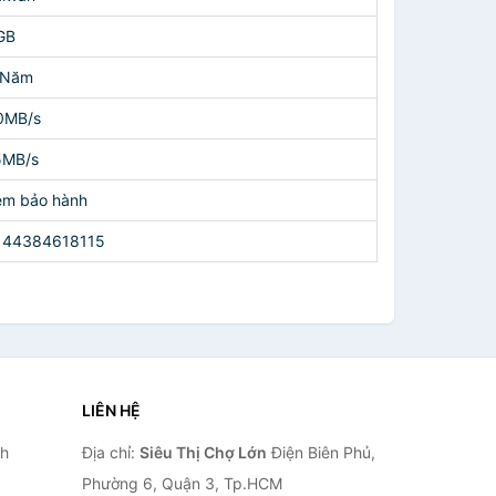
GB
 Năm
0MB/s
5MB/s
em bảo hành
144384618115
LIÊN HỆ
nh
Địa chỉ:
Siêu Thị Chợ Lớn
Điện Biên Phủ,
Phường 6, Quận 3, Tp.HCM