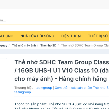
IA DỤNG
NHÀ CỬA ĐỜI SỐNG
ĐIỆN THOẠI
THIẾT BỊ SỐ
Thẻ nhớ SDHC Team Group Class
 quay
Thẻ nhớ máy ảnh
Thẻ nhớ SD
Thẻ nhớ SDHC Team Group Class
/ 16GB UHS-I U1 V10 Class 10 (d
cho máy ảnh) - Hàng chính hãng
Thương hiệu:
teamgroup
|
Xem thêm các sản phẩm Thẻ nhớ S
teamgroup
Thông tin sản phẩm: Thẻ nhớ SD CLASSIC có khả năng tươ
Thẻ này không chỉ có Tốc độ UHS Class 1 (U1) mà còn h