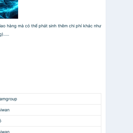
giao hàng mà có thể phát sinh thêm chi phí khác như
.....
eamgroup
aiwan
ó
aiwan