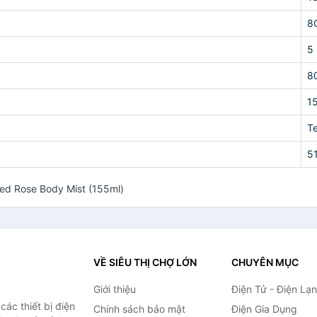
8
5
8
1
T
5
ed Rose Body Mist (155ml)
VỀ SIÊU THỊ CHỢ LỚN
CHUYÊN MỤC
Giới thiệu
Điện Tử - Điện Lạ
ác thiết bị điện
Chính sách bảo mật
Điện Gia Dụng