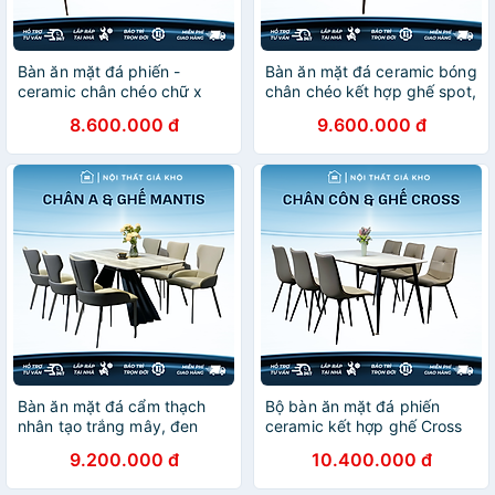
Bàn ăn mặt đá phiến -
Bàn ăn mặt đá ceramic bóng
ceramic chân chéo chữ x
chân chéo kết hợp ghế spot,
kết hợp ghế Nate, bàn ăn
bàn ăn mặt đá hiện đại 4
8.600.000 đ
9.600.000 đ
mặt đá 4 ghế, 6 ghế
ghế 6 ghế 8 ghế
Bàn ăn mặt đá cẩm thạch
Bộ bàn ăn mặt đá phiến
nhân tạo trắng mây, đen
ceramic kết hợp ghế Cross
mây, loang nâu kết hợp 4
9.200.000 đ
10.400.000 đ
ghế 6 ghế 8 ghế Mantis