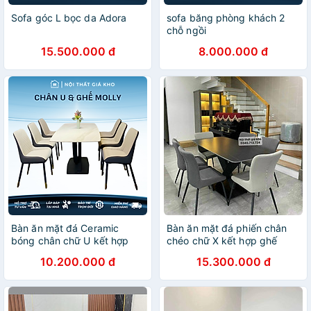
Sofa góc L bọc da Adora
sofa băng phòng khách 2
chỗ ngồi
15.500.000 đ
8.000.000 đ
Bàn ăn mặt đá Ceramic
Bàn ăn mặt đá phiến chân
bóng chân chữ U kết hợp
chéo chữ X kết hợp ghế
ghế Molly, bàn ăn mặt đá 4
Royal, bộ bàn ăn mặt đá 4
10.200.000 đ
15.300.000 đ
ghế 6 ghế 8 ghế
ghế 6 ghế 8 ghế