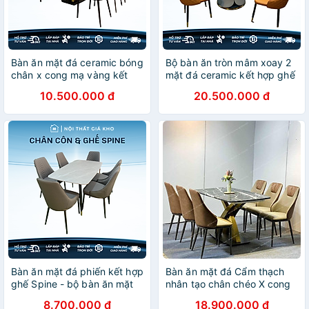
Bàn ăn mặt đá ceramic bóng
Bộ bàn ăn tròn mâm xoay 2
chân x cong mạ vàng kết
mặt đá ceramic kết hợp ghế
hợp ghế snake
Sheraton trám
10.500.000 đ
20.500.000 đ
Bàn ăn mặt đá phiến kết hợp
Bàn ăn mặt đá Cẩm thạch
ghế Spine - bộ bàn ăn mặt
nhân tạo chân chéo X cong
đá 4 ghế, 6 ghế, 8 ghế
inox mạ vàng kết hợp ghế
8.700.000 đ
18.900.000 đ
Spot