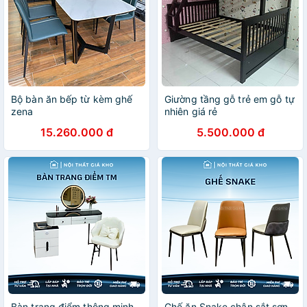
Bộ bàn ăn bếp từ kèm ghế
Giường tầng gỗ trẻ em gỗ tự
zena
nhiên giá rẻ
15.260.000 đ
5.500.000 đ
Bàn trang điểm thông minh
Ghế ăn Snake chân sắt sơn