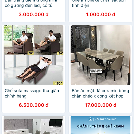
có gương đèn led, có tủ
tĩnh điện
ngăn kéo kèm sạc pin điện
3.000.000 đ
1.000.000 đ
thoại màu trắng, màu xám
Ghế sofa massage thư giãn
Bàn ăn mặt đá ceramic bóng
chính hàng
chân chéo x cong kết hợp
ghế Sheraton sọc
6.500.000 đ
17.000.000 đ