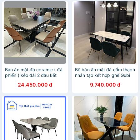
Bàn ăn mặt đá ceramic ( đá
Bộ bàn ăn mặt đá cẩm thạch
phiến ) kéo dài 2 đầu kết
nhân tạo kết hợp ghế Gubi
hợp ghế Snake
chân sắt mạ vàng
24.450.000 đ
9.740.000 đ