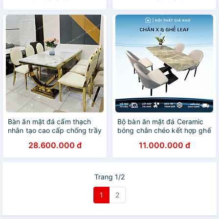
Bàn ăn mặt đá cẩm thạch
Bộ bàn ăn mặt đá Ceramic
nhân tạo cao cấp chống trầy
bóng chân chéo kết hợp ghế
xước ố vàng kết hợp ghế
Leaf
28.600.000 đ
11.000.000 đ
Louis khung inox mạ vàng
Trang 1/2
1
2