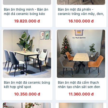
Bàn ăn thông minh - Bàn ăn
Bàn ăn mặt đá phiến -
mặt đá ceramic bóng kéo
ceramic trắng vân mây, đen,
dài 2 đầu kết hợp ghế Loft
xám chân bàn chéo chữ x
19.820.000 đ
16.100.000 đ
trám
kết hợp ghế Eyes
Bàn ăn mặt đá ceramic bóng
Bàn ăn mặt đá cẩm thạch
kết hợp ghế spot
nhân tạo chân sắt sơn đen
kết hợp ghế Loft bi vuông/
10.350.000 đ
11.360.000 đ
camili ngồi được 4 ghế 6
ghế 8 ghế