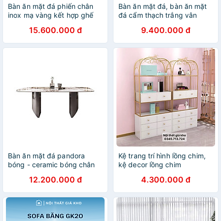
Bàn ăn mặt đá phiến chân
Bàn ăn mặt đá, bàn ăn mặt
inox mạ vàng kết hợp ghế
đá cẩm thạch trắng vân
Vertical, Bàn ăn 4 ghế 6 ghế
mây, đen mây, loang nâu
15.600.000 đ
9.400.000 đ
8 ghế nhập khẩu
kết hợp ghế spot
Bàn ăn mặt đá pandora
Kệ trang trí hình lồng chim,
bóng - ceramic bóng chân
kệ decor lồng chim
ống đôi chân sắt sơn xám
12.200.000 đ
4.300.000 đ