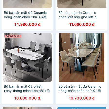
Bộ bàn ăn mặt đá Ceramic
Bàn ăn mặt đá Ceramic
bóng chân chéo chữ X kết
bóng kết hợp ghế loft bi
hợp ghế Leaf
14.980.000 đ
11.660.000 đ
Bộ bàn ăn mặt đá phiến
Bộ bàn ăn mặt đá Ceramic
xoay thông minh kéo dài kết
bóng chân chéo chữ X kết
hợp ghế Sheraton
hợp ghế Nelson trám
18.880.000 đ
19.700.000 đ