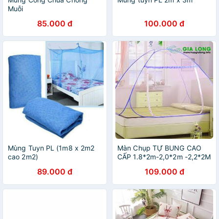
Muỗi
85.000 đ
100.000 đ
Mùng Tuyn PL (1m8 x 2m2
Màn Chụp TỰ BUNG CAO
cao 2m2)
CẤP 1.8*2m-2,0*2m -2,2*2M
HÀNG VIỆT NAM CHẤT
89.000 đ
109.000 đ
LƯỢNG CAO