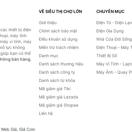
VỀ SIÊU THỊ CHỢ LỚN
CHUYÊN MỤC
Giới thiệu
Điện Tử - Điện Lạ
ác thiết bị điện
Chính sách bảo mật
Điện Gia Dụng
thoại, máy tính
Điều khoản sử dụng
Nhà Cửa Đời Sống
 máy vi tính, máy
 nỗ lực không
Miễn trừ trách nhiệm
Điện Thoại - Máy 
giúp bạn có thể
Danh mục
Thiết Bị Số
không bán hàng.
Danh sách thương hiệu
Máy Vi Tính - Lap
Danh sách công ty
Máy Ảnh - Quay P
Danh sách từ khóa
Mã giảm giá Tiki
Mã giảm giá Lazada
Mã giảm giá Shopee
Liên hệ
,
Web Giá
,
Giá Coin