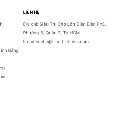
LIÊN HỆ
nh
Địa chỉ:
Siêu Thị Chợ Lớn
Điện Biên Phủ,
Phường 6, Quận 3, Tp.HCM
Email: lienhe@sieuthicholon.com
Tính Bảng
top
him