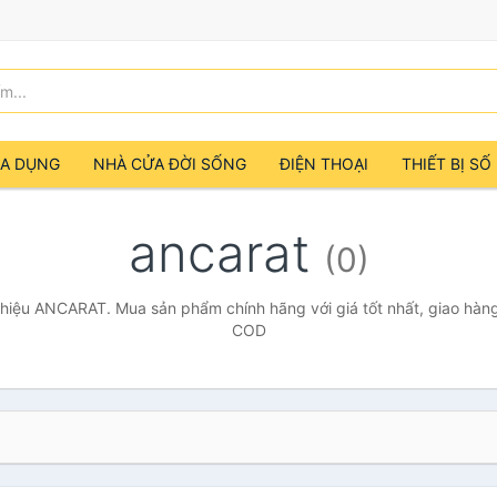
IA DỤNG
NHÀ CỬA ĐỜI SỐNG
ĐIỆN THOẠI
THIẾT BỊ SỐ
ancarat
(0)
hiệu ANCARAT. Mua sản phẩm chính hãng với giá tốt nhất, giao hàng 
COD