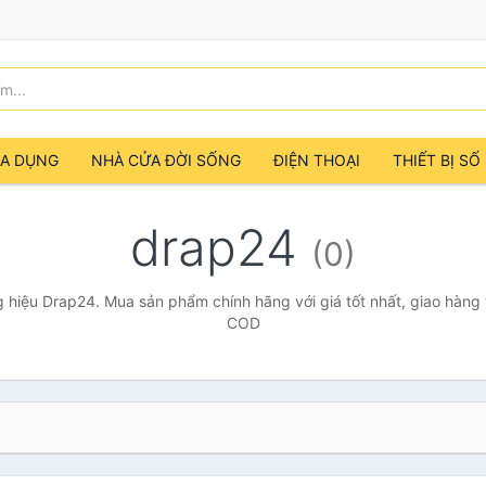
IA DỤNG
NHÀ CỬA ĐỜI SỐNG
ĐIỆN THOẠI
THIẾT BỊ SỐ
drap24
(0)
 hiệu Drap24. Mua sản phẩm chính hãng với giá tốt nhất, giao hàng t
COD