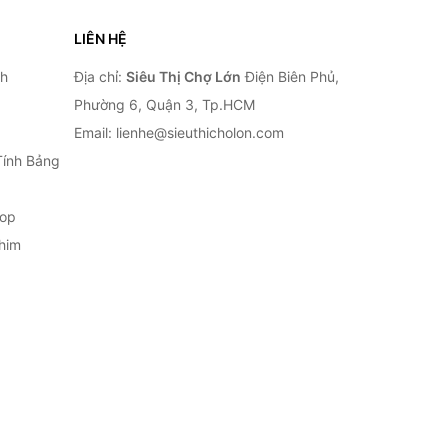
LIÊN HỆ
nh
Địa chỉ:
Siêu Thị Chợ Lớn
Điện Biên Phủ,
Phường 6, Quận 3, Tp.HCM
Email: lienhe@sieuthicholon.com
Tính Bảng
top
him