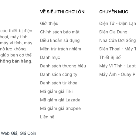
VỀ SIÊU THỊ CHỢ LỚN
CHUYÊN MỤC
Giới thiệu
Điện Tử - Điện Lạ
ác thiết bị điện
Chính sách bảo mật
Điện Gia Dụng
thoại, máy tính
Điều khoản sử dụng
Nhà Cửa Đời Sống
 máy vi tính, máy
 nỗ lực không
Miễn trừ trách nhiệm
Điện Thoại - Máy 
giúp bạn có thể
Danh mục
Thiết Bị Số
không bán hàng.
Danh sách thương hiệu
Máy Vi Tính - Lap
Danh sách công ty
Máy Ảnh - Quay P
Danh sách từ khóa
Mã giảm giá Tiki
Mã giảm giá Lazada
Mã giảm giá Shopee
Liên hệ
,
Web Giá
,
Giá Coin