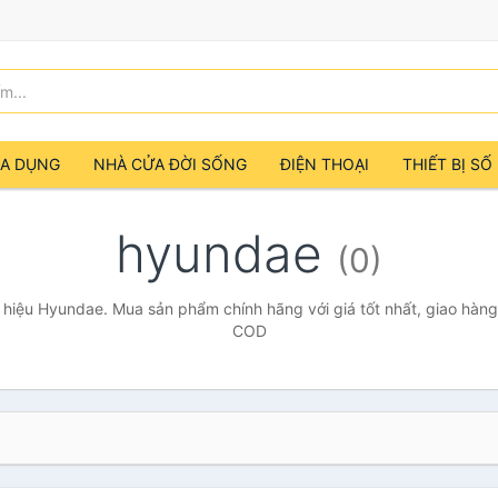
IA DỤNG
NHÀ CỬA ĐỜI SỐNG
ĐIỆN THOẠI
THIẾT BỊ SỐ
hyundae
(0)
hiệu Hyundae. Mua sản phẩm chính hãng với giá tốt nhất, giao hàng 
COD