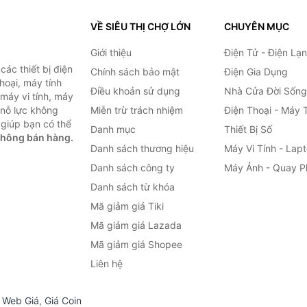
VỀ SIÊU THỊ CHỢ LỚN
CHUYÊN MỤC
Giới thiệu
Điện Tử - Điện Lạ
ác thiết bị điện
Chính sách bảo mật
Điện Gia Dụng
thoại, máy tính
Điều khoản sử dụng
Nhà Cửa Đời Sống
 máy vi tính, máy
 nỗ lực không
Miễn trừ trách nhiệm
Điện Thoại - Máy 
giúp bạn có thể
Danh mục
Thiết Bị Số
không bán hàng.
Danh sách thương hiệu
Máy Vi Tính - Lap
Danh sách công ty
Máy Ảnh - Quay P
Danh sách từ khóa
Mã giảm giá Tiki
Mã giảm giá Lazada
Mã giảm giá Shopee
Liên hệ
,
Web Giá
,
Giá Coin