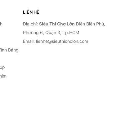
LIÊN HỆ
nh
Địa chỉ:
Siêu Thị Chợ Lớn
Điện Biên Phủ,
Phường 6, Quận 3, Tp.HCM
Email: lienhe@sieuthicholon.com
Tính Bảng
top
him