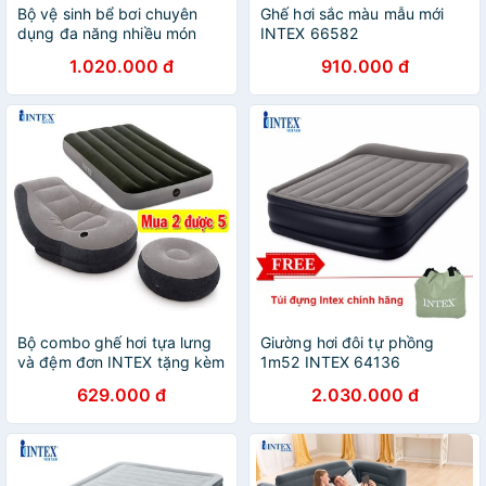
Bộ vệ sinh bể bơi chuyên
Ghế hơi sắc màu mẫu mới
dụng đa năng nhiều món
INTEX 66582
28002
1.020.000 đ
910.000 đ
Bộ combo ghế hơi tựa lưng
Giường hơi đôi tự phồng
và đệm đơn INTEX tặng kèm
1m52 INTEX 64136
bơm điện + gối hơi + bộ vá
629.000 đ
2.030.000 đ