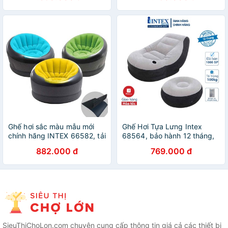
Ghế hơi sắc màu mẫu mới
Ghế Hơi Tựa Lưng Intex
chính hãng INTEX 66582, tải
68564, bảo hành 12 tháng,
trọng tối đa 100kg, bảo
phủ nhung cao cấp, giúp
882.000 đ
769.000 đ
hành 12 tháng
giảm stress, đọc sách thư
giãn
SieuThiChoLon.com chuyên cung cấp thông tin giá cả các thiết bị