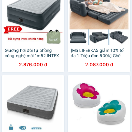
Giường hơi đôi tự phồng
[Mã LIFEBKA5 giảm 10% tối
công nghệ mới 1m52 INTEX
đa 1 Triệu đơn 500k] Ghế
64418
giường hơi đa năng đôi công
2.876.000 đ
2.087.000 đ
nghệ mới INTEX 66552