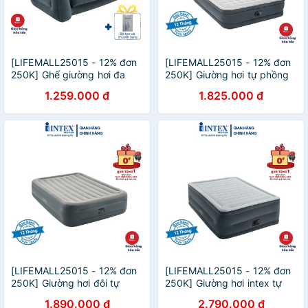
[LIFEMALL25015 - 12% đơn
[LIFEMALL25015 - 12% đơn
250K] Ghế giường hơi đa
250K] Giường hơi tự phồng
năng đôi công nghệ mới
công nghệ mới có đầu
1.259.000 đ
1.825.000 đ
INTEX 66552
giường Intex 64448
[LIFEMALL25015 - 12% đơn
[LIFEMALL25015 - 12% đơn
250K] Giường hơi đôi tự
250K] Giường hơi intex tự
phồng công nghệ mới INTEX
phồng công nghệ mới 1m52
1.890.000 đ
2.790.000 đ
64126
INTEX 64418