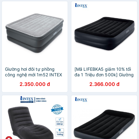
Giường hơi đôi tự phồng
[Mã LIFEBKA5 giảm 10% tối
công nghệ mới 1m52 INTEX
đa 1 Triệu đơn 500k] Giường
64140
hơi tự phồng công nghệ mới
2.350.000 đ
2.366.000 đ
1m52 INTEX 64124