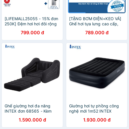
[LIFEMALL25055 - 15% đơn
[TẶNG BƠM ĐIỆN+KEO VÁ]
250K] Đệm hơi hơi đôi rộng
Ghế hơi tựa lưng cao cấp,
1m37 công nghệ kèm gối
bọc nhung, độ đàn hồi cao,
799.000 đ
789.000 đ
đầu INTEX 64142
bảo hành 1 năm chính hãng
INTEX
Ghế giường hơi đa năng
Giường hơi tự phồng công
INTEX đơn 68565 - Kèm
nghệ mới 1m52 INTEX
bơm
64124
1.590.000 đ
1.930.000 đ