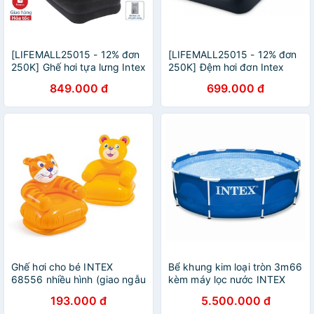
[LIFEMALL25015 - 12% đơn
[LIFEMALL25015 - 12% đơn
250K] Ghế hơi tựa lưng Intex
250K] Đệm hơi đơn Intex
cao cấp 68595 - Kèm bơm
rộng 99cm INTEX màu đen
849.000 đ
699.000 đ
điện
64141
Ghế hơi cho bé INTEX
Bể khung kim loại tròn 3m66
68556 nhiều hình (giao ngẫu
kèm máy lọc nước INTEX
nhiên)
28212
193.000 đ
5.500.000 đ