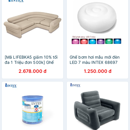
[Mã LIFEBKA5 giảm 10% tối
Ghế bơm hơi mẫu mới đèn
đa 1 Triệu đơn 500k] Ghế
LED 7 màu INTEX 68697
hơi Sofa góc mẫu mới INTEX
2.678.000 đ
1.250.000 đ
68575