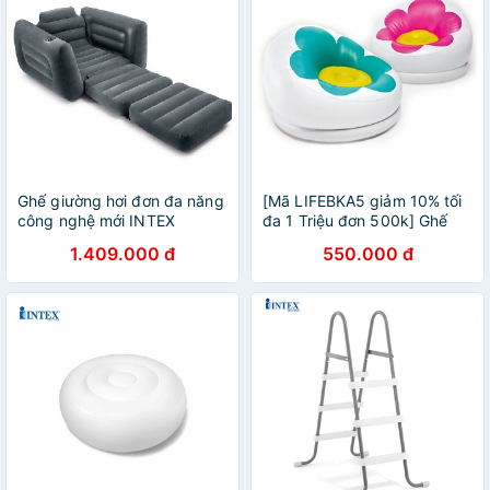
Ghế giường hơi đơn đa năng
[Mã LIFEBKA5 giảm 10% tối
công nghệ mới INTEX
đa 1 Triệu đơn 500k] Ghế
66551- Kèm bơm điện
hơi tròn họa tiết Intex 68574
1.409.000 đ
550.000 đ