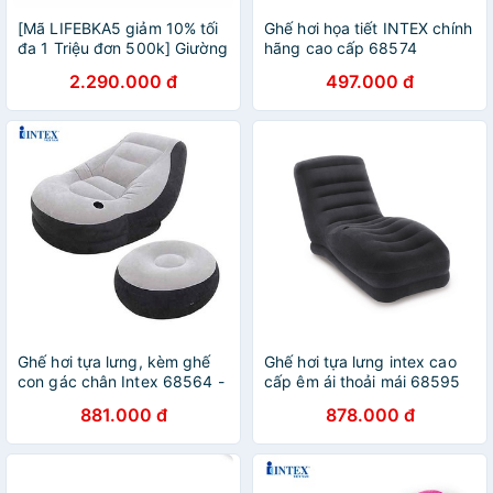
[Mã LIFEBKA5 giảm 10% tối
Ghế hơi họa tiết INTEX chính
đa 1 Triệu đơn 500k] Giường
hãng cao cấp 68574
hơi tự phồng cao cấp 1m52
2.290.000 đ
497.000 đ
intex 67770
Ghế hơi tựa lưng, kèm ghế
Ghế hơi tựa lưng intex cao
con gác chân Intex 68564 -
cấp êm ái thoải mái 68595
Kèm bơm điện công nghệ
881.000 đ
878.000 đ
mới