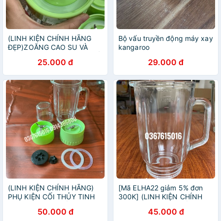
(LINH KIỆN CHÍNH HÃNG
Bộ vấu truyền động máy xay
ĐẸP)ZOĂNG CAO SU VÀ
kangaroo
DAO XAY MÁY XAY SINH TỐ
25.000 đ
29.000 đ
KANGAROO CÁC MÃ KG302
KG304 KG305
(LINH KIỆN CHÍNH HÃNG)
[Mã ELHA22 giảm 5% đơn
PHỤ KIỆN CỐI THỦY TINH
300K] (LINH KIỆN CHÍNH
MÁY XAY SINH TỐ
HÃNG) PHỤ KIỆN CỐI THỦY
50.000 đ
45.000 đ
KANGAROO KG302 KG304
TINH MÁY XAY SINH TỐ