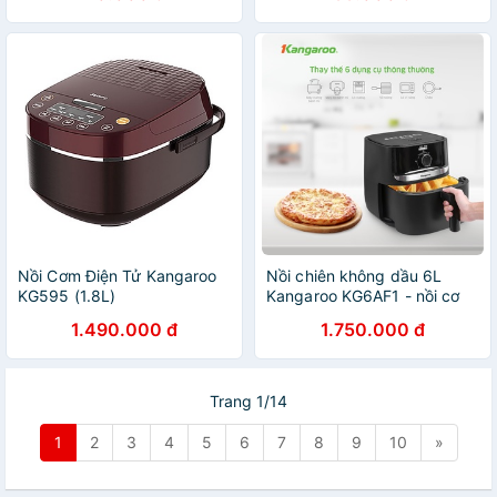
Nồi Cơm Điện Tử Kangaroo
Nồi chiên không dầu 6L
KG595 (1.8L)
Kangaroo KG6AF1 - nồi cơ
1.490.000 đ
1.750.000 đ
Trang 1/14
1
2
3
4
5
6
7
8
9
10
»