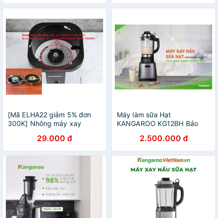
KG305
KANGAROO KG302 KG304
KG305
[Mã ELHA22 giảm 5% đơn
Máy làm sữa Hạt
300K] Nhông máy xay
KANGAROO KG12BH Bảo
Kangaroo KG2B3 - linh kiện
hành chính hãng 12 tháng
29.000 đ
2.500.000 đ
máy xay