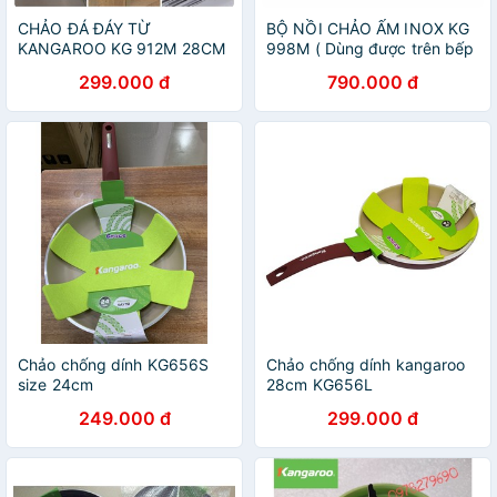
CHẢO ĐÁ ĐÁY TỪ
BỘ NỒI CHẢO ẤM INOX KG
KANGAROO KG 912M 28CM
998M ( Dùng được trên bếp
từ )
299.000 đ
790.000 đ
Chảo chống dính KG656S
Chảo chống dính kangaroo
size 24cm
28cm KG656L
249.000 đ
299.000 đ