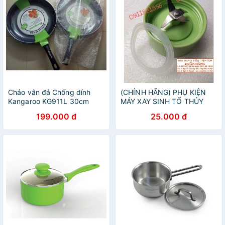
Chảo vân đá Chống dính
(CHÍNH HÃNG) PHỤ KIỆN
Kangaroo KG911L 30cm
MÁY XAY SINH TỐ THỦY
TINH KANGAROO KG302
199.000 đ
25.000 đ
KG304 KG305