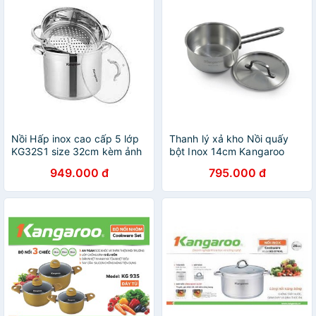
Nồi Hấp inox cao cấp 5 lớp
Thanh lý xả kho Nồi quấy
KG32S1 size 32cm kèm ảnh
bột Inox 14cm Kangaroo
thật và video
KG177S
949.000 đ
795.000 đ