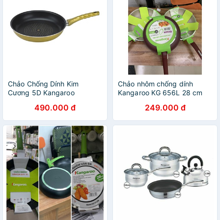
Chảo Chống Dính Kim
Chảo nhôm chống dính
Cương 5D Kangaroo
Kangaroo KG 656L 28 cm
KG169S - 26cm, bao bì
490.000 đ
249.000 đ
không đẹp