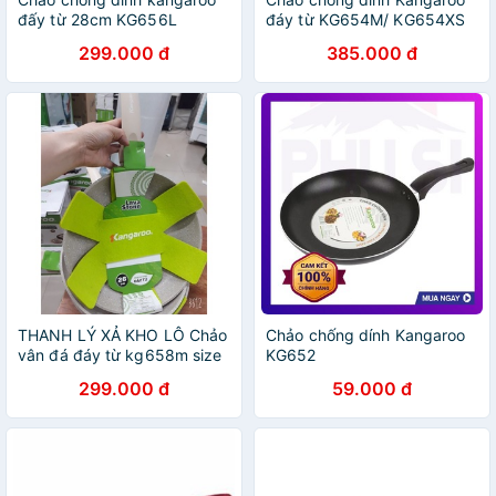
đấy từ 28cm KG656L
đáy từ KG654M/ KG654XS
20cm KG654XL 30cm
299.000 đ
385.000 đ
THANH LÝ XẢ KHO LÔ Chảo
Chảo chống dính Kangaroo
vân đá đáy từ kg658m size
KG652
28cm
299.000 đ
59.000 đ