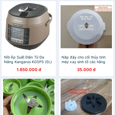
Nồi Áp Suất Điện Tử Đa
Nắp đậy cho cối thủy tinh
Năng Kangaroo KG5P5 (5L)
máy xay sinh tố các hãng
loại dung tích cối 1 lít hoặc
1.650.000 đ
35.000 đ
1.25 lít