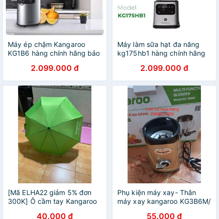
Máy ép chậm Kangaroo
Máy làm sữa hạt đa năng
KG1B6 hàng chính hãng bảo
kg175hb1 hàng chính hãng
hành 12 tháng
bảo hành 12 tháng
2.099.000 đ
2.099.000 đ
[Mã ELHA22 giảm 5% đơn
Phụ kiện máy xay- Thân
300K] Ô cầm tay Kangaroo
máy xay kangaroo KG3B6M/
KG4B1/ KG2B2/
40.000 đ
55.000 đ
KG3B2/KG4B5/KG3B5M