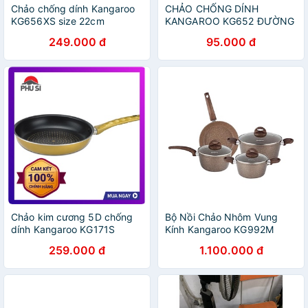
Chảo chống dính Kangaroo
CHẢO CHỐNG DÍNH
KG656XS size 22cm
KANGAROO KG652 ĐƯỜNG
KÍNH 18cm MÀU ĐEN
249.000 đ
95.000 đ
Chảo kim cương 5D chống
Bộ Nồi Chảo Nhôm Vung
dính Kangaroo KG171S
Kính Kangaroo KG992M
259.000 đ
1.100.000 đ