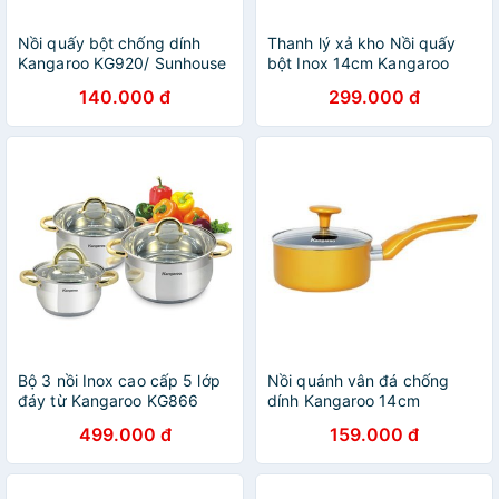
Nồi quấy bột chống dính
Thanh lý xả kho Nồi quấy
Kangaroo KG920/ Sunhouse
bột Inox 14cm Kangaroo
SMP15114 14cm an toàn
KG177S
140.000 đ
299.000 đ
sức khỏe cho bé
Bộ 3 nồi Inox cao cấp 5 lớp
Nồi quánh vân đá chống
đáy từ Kangaroo KG866
dính Kangaroo 14cm
KG864 KG876 KG876S
499.000 đ
159.000 đ
KG876L KG878 KG3CS3
KG121 chính hãng