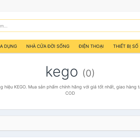
IA DỤNG
NHÀ CỬA ĐỜI SỐNG
ĐIỆN THOẠI
THIẾT BỊ SỐ
kego
(0)
 hiệu KEGO. Mua sản phẩm chính hãng với giá tốt nhất, giao hàng t
COD