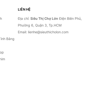
LIÊN HỆ
nh
Địa chỉ:
Siêu Thị Chợ Lớn
Điện Biên Phủ,
Phường 6, Quận 3, Tp.HCM
Email: lienhe@sieuthicholon.com
Tính Bảng
top
him