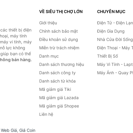
VỀ SIÊU THỊ CHỢ LỚN
CHUYÊN MỤC
Giới thiệu
Điện Tử - Điện Lạ
ác thiết bị điện
Chính sách bảo mật
Điện Gia Dụng
thoại, máy tính
Điều khoản sử dụng
Nhà Cửa Đời Sống
 máy vi tính, máy
 nỗ lực không
Miễn trừ trách nhiệm
Điện Thoại - Máy 
giúp bạn có thể
Danh mục
Thiết Bị Số
không bán hàng.
Danh sách thương hiệu
Máy Vi Tính - Lap
Danh sách công ty
Máy Ảnh - Quay P
Danh sách từ khóa
Mã giảm giá Tiki
Mã giảm giá Lazada
Mã giảm giá Shopee
Liên hệ
,
Web Giá
,
Giá Coin