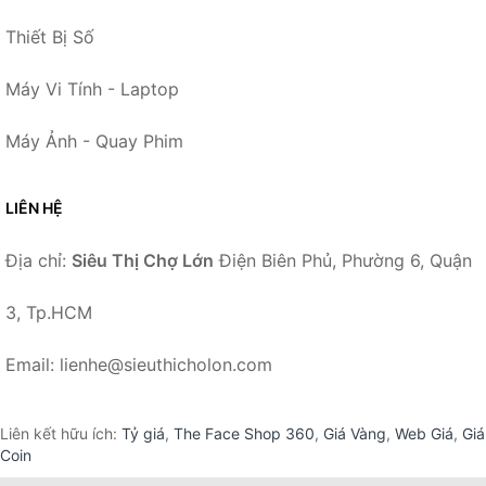
Thiết Bị Số
Máy Vi Tính - Laptop
Máy Ảnh - Quay Phim
LIÊN HỆ
Địa chỉ:
Siêu Thị Chợ Lớn
Điện Biên Phủ, Phường 6, Quận
3, Tp.HCM
Email: lienhe@sieuthicholon.com
Liên kết hữu ích:
Tỷ giá
,
The Face Shop 360
,
Giá Vàng
,
Web Giá
,
Giá
Coin