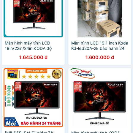
Màn hình máy tính LCD
Màn hình LCD 19.1 inch Koda
19in/22in/24in KODA độ
Kd-led20A-2k bảo hành 24
phân giải 2K - kết nối VGA /
tháng
1.645.000 đ
1.600.000 đ
HDMI (Đen) - Nhất Tín
Computer
[Mã 55ELSALE1 giảm 7%
Màn hình máy tính KODA