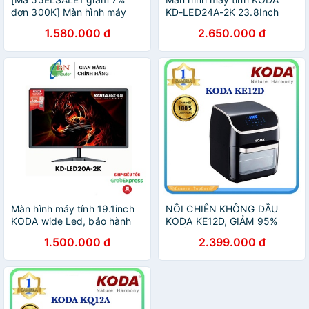
đơn 300K] Màn hình máy
KD-LED24A-2K 23.8Inch
tính 19in KODA Wide LED -
LED (1920x1080) 75Hz
1.580.000 đ
2.650.000 đ
New Full Box
Màn hình máy tính 19.1inch
NỒI CHIÊN KHÔNG DẦU
KODA wide Led, bảo hành
KODA KE12D, GIẢM 95%
24 tháng
CHẤT BÉO, CÔNG NGHỆ
1.500.000 đ
2.399.000 đ
MỚI TIẾT KIỆM ĐIỆN 50%