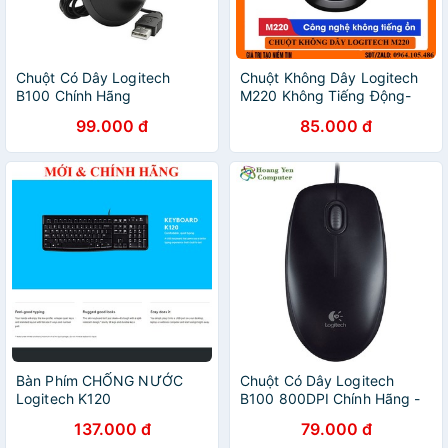
Chuột Có Dây Logitech
Chuột Không Dây Logitech
B100 Chính Hãng
M220 Không Tiếng Động-
Có Công Tắc On/Off - Độ
99.000 đ
85.000 đ
Nhạy Cao -Bảo Hành 1 năm
-Tặng kèm bàn di chuột
Bàn Phím CHỐNG NƯỚC
Chuột Có Dây Logitech
Logitech K120
B100 800DPI Chính Hãng -
BH 36 Tháng - Hoàng Yến
137.000 đ
79.000 đ
Computer