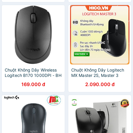
Chuột Không Dây Wireless
Chuột Không Dây Logitech
Logitech B170 1000DPI - BH
MX Master 2S, Master 3
1 Năm Chính Hãng - Hưng
Wireless Black - Hàng Chính
169.000 đ
2.090.000 đ
Long PC
Hãng - Bảo Hành 12 Tháng