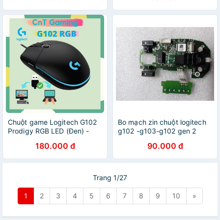
Chuột game Logitech G102
Bo mạch zin chuột logitech
Prodigy RGB LED (Đen) -
g102 -g103-g102 gen 2
Dành Cho Game Thủ - Chuột
hàng cũ bóc từ chuột chính
180.000 đ
90.000 đ
Đã Qua Sử Dụng
hãng
Trang 1/27
1
2
3
4
5
6
7
8
9
10
»