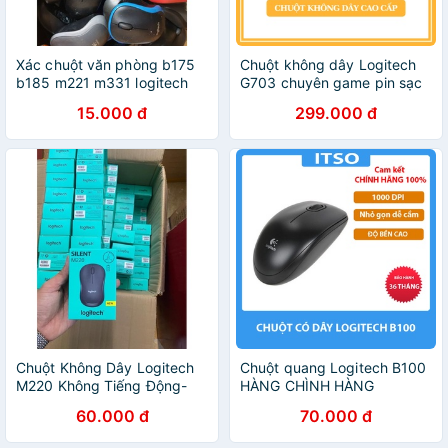
Xác chuột văn phòng b175
Chuột không dây Logitech
b185 m221 m331 logitech
G703 chuyên game pin sạc
led RGB đẹp chính xác tuyệt
15.000 đ
299.000 đ
đối
Chuột Không Dây Logitech
Chuột quang Logitech B100
M220 Không Tiếng Động-
HÀNG CHÌNH HÀNG
Có Công Tắc On/Off - Độ
60.000 đ
70.000 đ
Nhạy Cao - Bảo Hành 12
Tháng