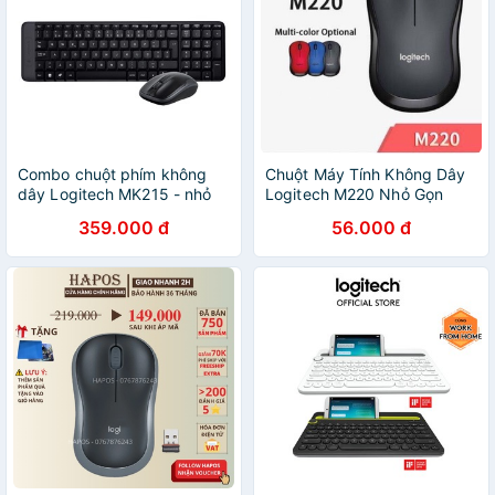
Combo chuột phím không
Chuột Máy Tính Không Dây
dây Logitech MK215 - nhỏ
Logitech M220 Nhỏ Gọn
gọn, có phím số, 1 đầu thu
Thiết Kế Trẻ Trung Không
359.000 đ
56.000 đ
USB
Gây Tiếng Ồn