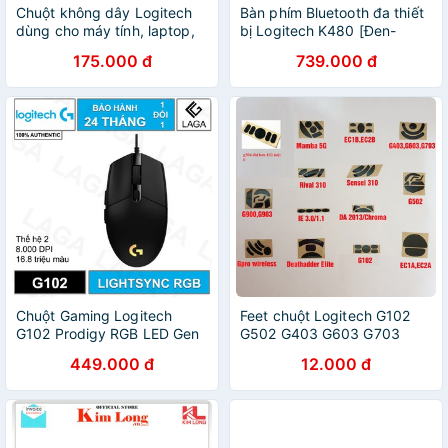
Chuột không dây Logitech
Bàn phím Bluetooth đa thiết
dùng cho máy tính, laptop,
bị Logitech K480 [Đen-
chuột wireless nhỏ gọn tặng
Trắng]
175.000 đ
739.000 đ
kèm miếng pad lót chuột -
HAPOS
Chuột Gaming Logitech
Feet chuột Logitech G102
G102 Prodigy RGB LED Gen
G502 G403 G603 G703
1 / Gen 2
GPRO G903 G402 G304
449.000 đ
12.000 đ
G305 G-Pro-Wirelss
G300/300s MX-Maxter-V1,2
G900