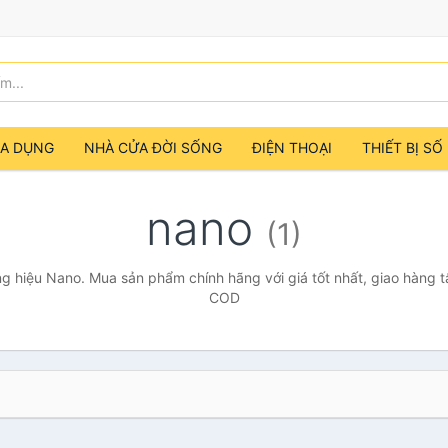
IA DỤNG
NHÀ CỬA ĐỜI SỐNG
ĐIỆN THOẠI
THIẾT BỊ SỐ
nano
(1)
g hiệu Nano. Mua sản phẩm chính hãng với giá tốt nhất, giao hàng tậ
COD