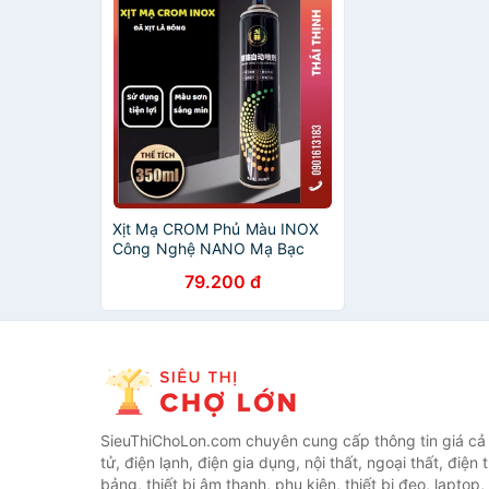
Xịt Mạ CROM Phủ Màu INOX
Công Nghệ NANO Mạ Bạc
Tráng Gương Cao Cấp Chai
79.200 đ
350ml Làm Mới Inox Sơn
Bóng Chống Gỉ Sét
SieuThiChoLon.com chuyên cung cấp thông tin giá cả c
tử, điện lạnh, điện gia dụng, nội thất, ngoại thất, điện 
bảng, thiết bị âm thanh, phụ kiện, thiết bị đeo, laptop,