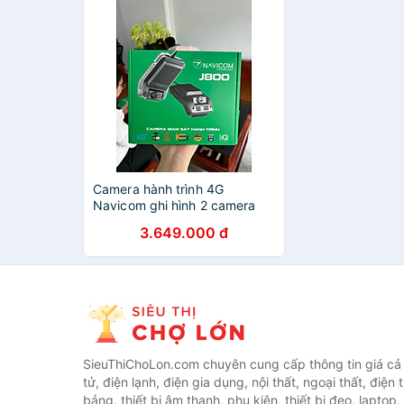
Camera hành trình 4G
Navicom ghi hình 2 camera
định vị chuẩn nghị định 10
3.649.000 đ
Hàng Chính Hãng
SieuThiChoLon.com chuyên cung cấp thông tin giá cả c
tử, điện lạnh, điện gia dụng, nội thất, ngoại thất, điện 
bảng, thiết bị âm thanh, phụ kiện, thiết bị đeo, laptop,