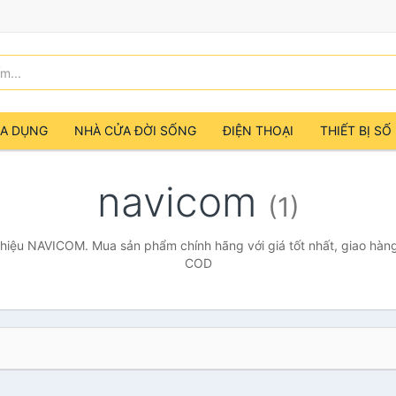
IA DỤNG
NHÀ CỬA ĐỜI SỐNG
ĐIỆN THOẠI
THIẾT BỊ SỐ
navicom
(1)
hiệu NAVICOM. Mua sản phẩm chính hãng với giá tốt nhất, giao hàng 
COD