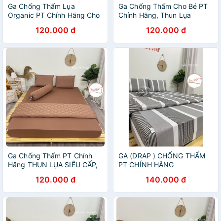
Ga Chống Thấm Lụa
Ga Chống Thấm Cho Bé PT
Organic PT Chính Hãng Cho
Chính Hãng, Thun Lụa
Em Bé, Người Già
Organic
120.000 đ
120.000 đ
Ga Chống Thấm PT Chính
GA (DRAP ) CHỐNG THẤM
Hãng THUN LỤA SIÊU CẤP,
PT CHÍNH HÃNG
bé tè lau là sạch
120.000 đ
140.000 đ