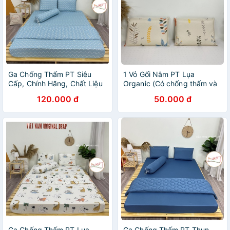
Ga Chống Thấm PT Siêu
1 Vỏ Gối Nằm PT Lụa
Cấp, Chính Hãng, Chất Liệu
Organic (Có chống thấm và
Thun Lụa Organic Mềm mại
cả không chống thấm), Mẫu
120.000 đ
50.000 đ
mịn màng cho trẻ nhạy cảm
vỏ gối theo mẫu ga
Ga Chống Thấm PT Lụa
Ga Chống Thấm PT Thun