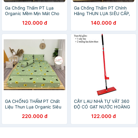
Ga Chống Thấm PT Lụa
Ga Chống Thấm PT Chính
Organic Mềm Mịn Mát Cho
Hãng THUN LỤA SIÊU CẤP,
Bé, Người Già Hàng Việt
bé tè lau là sạch
120.000 đ
140.000 đ
Nam Xuất Khẩu
GA CHỐNG THẤM PT Chất
CÂY LAU NHÀ TỰ VẮT 360
Liệu Thun Lụa Organic Siêu
ĐỘ CÓ GẠT NƯỚC HOÀNG
Mềm Mại Mát Mịn cho bé
GIA, HÀNG CAO CẤP, 2
220.000 đ
122.000 đ
MIẾNG LAU KÈM THEO,SIÊU
BỀN