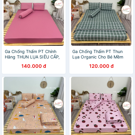
Ga Chống Thấm PT Chính
Ga Chống Thấm PT Thun
Hãng THUN LỤA SIÊU CẤP,
Lụa Organic Cho Bé Mềm
bé tè lau là sạch
Mát Mịn Như Lụa, Không sột
140.000 đ
120.000 đ
Soạt, Không Nóng Bí