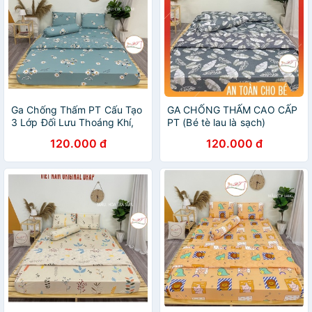
Ga Chống Thấm PT Cấu Tạo
GA CHỐNG THẤM CAO CẤP
3 Lớp Đối Lưu Thoáng Khí,
PT (Bé tè lau là sạch)
Lụa Organic Siêu Mát Cho
120.000 đ
120.000 đ
Bé