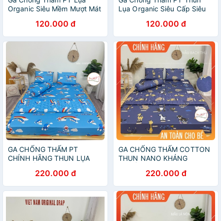
Organic Siêu Mềm Mượt Mát
Lụa Organic Siêu Cấp Siêu
Mịn Cho Bé
Mềm Mát Dành Cho Em Bé,
120.000 đ
120.000 đ
Người Già, Spa, Khách Sạn,
Homestay, Trường Học
GA CHỐNG THẤM PT
GA CHỐNG THẤM COTTON
CHÍNH HÃNG THUN LỤA
THUN NANO KHÁNG
SIÊU CẤP
KHUẨN-PT1 (Bé tè lau là
220.000 đ
220.000 đ
sạch ngay)