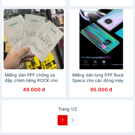
hành 12 tháng
Miếng dán PPF chống va
Miếng dán lưng PPF Rock
đập chính hãng ROCK cho
Speca cho các dòng máy
Samsung J4+
siêu bảo vệ( Trong ánh cầu
49.000 đ
65.000 đ
vồng )
Trang 1/2
1
2