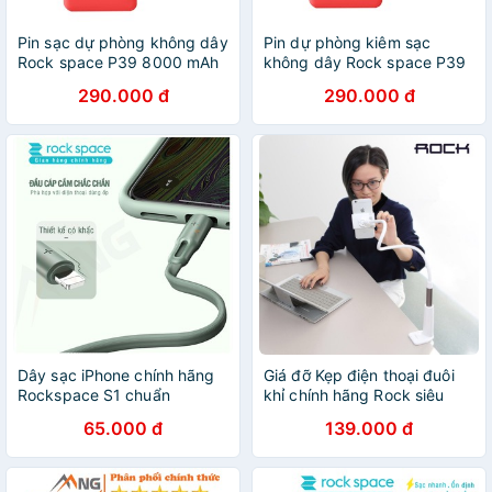
Pin sạc dự phòng không dây
Pin dự phòng kiêm sạc
Rock space P39 8000 mAh
không dây Rock space P39
hàng chính hãng BH 12
8000 mAh- Hàng chính
290.000 đ
290.000 đ
tháng
hãng bảo hành 12 tháng lỗi 1
đổi 1
Dây sạc iPhone chính hãng
Giá đỡ Kẹp điện thoại đuôi
Rockspace S1 chuẩn
khỉ chính hãng Rock siêu
lightning sạc nhanh không
chắc chắn
65.000 đ
139.000 đ
nóng máy bảo hành 1 năm 1
đổi 1