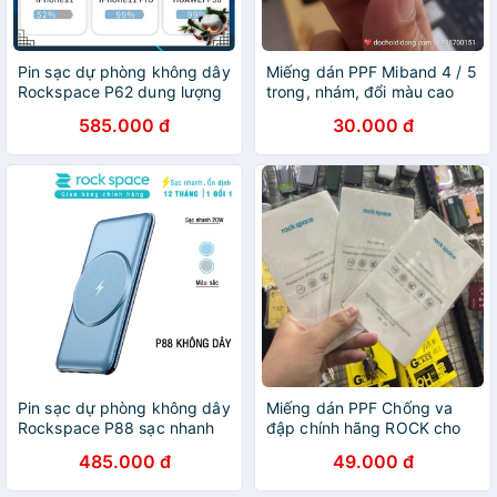
Pin sạc dự phòng không dây
Miếng dán PPF Miband 4 / 5
Rockspace P62 dung lượng
trong, nhám, đổi màu cao
10000mAh chuẩn PD sạc
cấp
585.000 đ
30.000 đ
nhanh
Pin sạc dự phòng không dây
Miếng dán PPF Chống va
Rockspace P88 sạc nhanh
đập chính hãng ROCK cho
PD 20W dung lượng
Samsung A10
485.000 đ
49.000 đ
10000mAh, sạc nhanh cho
ip12, ip13 Hàng chính hãng