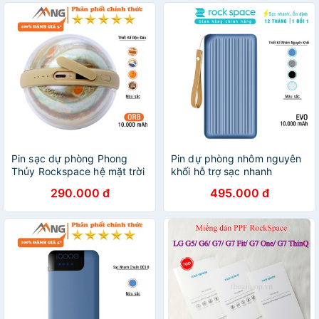
Pin sạc dự phòng Phong
Pin dự phòng nhôm nguyên
Thủy Rockspace hệ mặt trời
khối hỗ trợ sạc nhanh
Orb Power Bank 10.000
Rockspace Evo 10.000 mAh
290.000 đ
495.000 đ
mAh, Hàng chính hãng bảo
- Hàng chính hãng bảo hành
hành 12 tháng
12 tháng