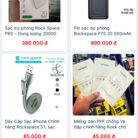
Sạc dự phòng Rock Space
Pin sạc dự phòng
P65 - Dung lượng 20000
Rockspace P75 20.000mAh
Mah- chính hãng
63W sạc được laptop hỗ trợ
380.000 đ
890.000 đ
sạc nhanh chuẩn PD cho
iphone,QC cho Samsung
Dây Cáp Sạc iPhone Chính
Miếng dán PPF chống Va
hãng Rockspace S1, sạc
đập chính hãng Rock cho
nhanh lightning không nóng
VSMART BEE 3
85.000 đ
45.000 đ
máy, dây dẹt, độ dài 1m bảo