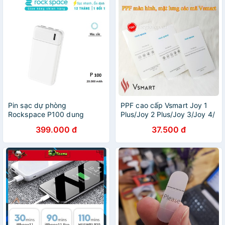
Pin sạc dự phòng
PPF cao cấp Vsmart Joy 1
Rockspace P100 dung
Plus/Joy 2 Plus/Joy 3/Joy 4/
lượng thực 20000mAh, sạc
Bee/Bee 3 /Live/Live
399.000 đ
37.500 đ
nhanh không nóng máy cho
4/Active 1 Plus/Active 3/
iphone, samsung Hàng chính
Aris/Star/Star 3/4
hãng