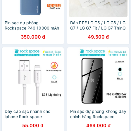
Pin sạc dự phòng
Dán PPF LG G5 / LG G6 / LG
Rockspace P40 10000 mAh
G7 / LG G7 Fit / LG G7 ThinQ
hỗ trợ sạc nhanh
/ LG G7 One Rockspace màn
350.000 đ
49.500 đ
Quickcharger QC3.0 cho
hình, mặt lưng
Samsung và các dòng
androind
Dây cáp sạc nhanh cho
Pin sạc dự phòng không dây
iphone Rock space
chính hãng Rockspace
Lightning S08 độ dài 1m,
P62PD dung lượng thực
55.000 đ
469.000 đ
sạc nhanh, ổn định, không
10.000 mAh, chuẩn PD sạc