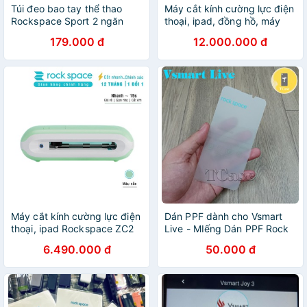
Túi đeo bao tay thể thao
Máy cắt kính cường lực điện
Rockspace Sport 2 ngăn
thoại, ipad, đồng hồ, máy
tiện lợi - iAll Store
tính bảng Rockspace ZC2
179.000 đ
12.000.000 đ
Máy cắt kính cường lực điện
Dán PPF dành cho Vsmart
thoại, ipad Rockspace ZC2
Live - MIếng Dán PPF Rock
Lite phiên bản bluetooth -
Space Chống Vân Tay
6.490.000 đ
50.000 đ
Hàng chính hãng bảo hành
12 tháng