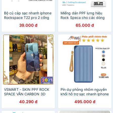
Bộ củ cáp sạc nhanh iphone
Miếng dán PPF lưng hiệu
Rockspace T22 pro 2 cổng
Rock Speca cho các dòng
sạc nhanh không nóng máy,
máy smart phone vân dàn ri
39.000 đ
65.000 đ
chính hãng bảo hành 12
siêu đẹp
tháng
VSMART - SKIN PPF ROCK
Pin dự phòng nhôm nguyên
SPACE VÂN CARBON 3D
khối hỗ trợ sạc nhanh iphone
Rockspace Evo 10.000 mAh
40.290 đ
495.000 đ
- Hàng chính hãng bảo hành
12 tháng