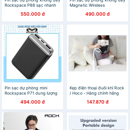
Rockspace P88 sạc nhanh
Magnetic Wireless
PD 20W dung lượng
Rockspace P99 sạc nhanh,
550.000 đ
490.000 đ
10000mAh, sạc nhanh cho
chuẩn PD cho iPhone và
ip12, ip13 Hàng chính hãng
androind - Hàng chính hãng
Pin sạc dự phòng mini
Kẹp điện thoại đuôi khỉ Rock
Rockspace P71 dung lượng
/ Hoco - Hàng chính hãng
10000mAh - MemoVN
494.000 đ
147.870 đ