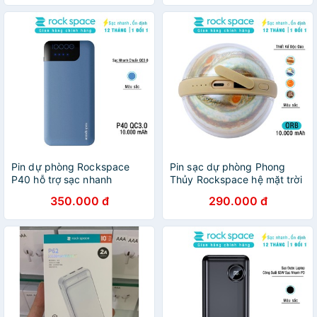
nóng máy, hàng chính hãng
nhanh cho iPhone, samsung
Pin dự phòng Rockspace
Pin sạc dự phòng Phong
P40 hỗ trợ sạc nhanh
Thủy Rockspace hệ mặt trời
Quickcharger QC3.0 Power
Orb Power Bank 10.000
350.000 đ
290.000 đ
Bank 10000mAh - Hàng
mAh, Hàng chính hãng bảo
chính hãng bảo hành 12
hành 12 tháng
tháng