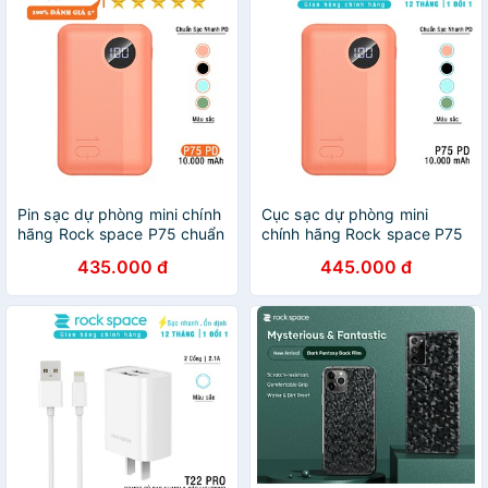
Pin sạc dự phòng mini chính
Cục sạc dự phòng mini
hãng Rock space P75 chuẩn
chính hãng Rock space P75
PD 10.000 mAh sạc nhanh
chuẩn PD sạc nhanh cho
435.000 đ
445.000 đ
cho iPhone, samsung,oppo,
iPhone, Samsung dung
vsmax
lượng thực 10.000 mAh