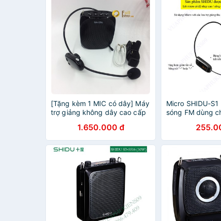
[Tặng kèm 1 MIC có dây] Máy
Micro SHIDU-S1
trợ giảng không dây cao cấp
sóng FM dùng ch
Shidu S615 UHF cao cấp
giảng thu sóng 
1.650.000 đ
255.0
chính hãng