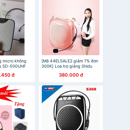
g micro không
[Mã 44ELSALE2 giảm 7% đơn
du SD-500UHF
300K] Loa trợ giảng Shidu
ic dây 10w
S258 micro có dây
.450 đ
380.000 đ
ực cho phòng
 rú tốt