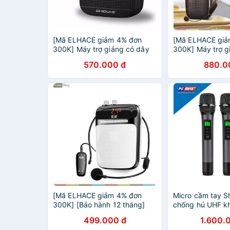
[Mã ELHACE giảm 4% đơn
[Mã ELHACE giả
300K] Máy trợ giảng có dây
300K] Máy trợ g
SHIDU SD-S512
dây, bluetooth 
570.000 đ
880.0
UHF (đen)[BH 12
[Mã ELHACE giảm 4% đơn
Micro cầm tay S
300K] [Bảo hành 12 tháng]
chống hú UHF k
Máy trợ giảng có dây SHIDU
giọng Nói - Hàn
499.000 đ
1.600.
SD-S358