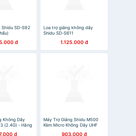
g Shidu SD-S92
Loa trợ giảng không dây
hẩu)
Shidu SD-S611
5.000 đ
1.125.000 đ
g Không Dây
Máy Trợ Giảng Shidu M500
3 (2.4G) - Hàng
Kèm Micro Không Dây UHF
Chống Hú Công Suất Loa 10W
7.000 đ
903.000 đ
Tích Hợp Cổng AUX, USB