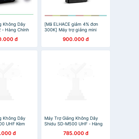
g Không Dây
[Mã ELHACE giảm 4% đơn
 - Hàng Chính
300K] Máy trợ giảng mini
không dây 2.4G Shidu SD-
0.000 đ
900.000 đ
S616
g Không Dây
Máy Trợ Giảng Không Dây
00 UHF Kèm
Shidu SD-M500 UHF - Hàng
 Có Dây - Hàng
Chính Hãng
.000 đ
785.000 đ