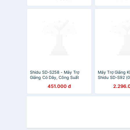
2200mAh 8 đến 1
Đa Dạng USB TF
Micro Có Dây T
Chất Lượng Âm 
Gọn, Bền Bỉ, Dễ
Theo - Hàng Ch
Shidu SD-S258 - Máy Trợ
Máy Trợ Giảng 
Giảng Có Dây, Công Suất
Shidu SD-S92 (0
10W, Sử Dụng 15 Giờ Cho
Hàng Chính Hãn
451.000 đ
2.296.
Giáo Viên, Hướng Dẫn Viên,
Bán Hàng - Hàng chính hãng