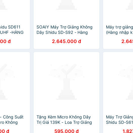
hidu SD611
SOAIY Máy Trợ Giảng Không
Máy trợ giản
g UHF -HÀNG
Dây Shidu SD-S92 - Hàng
(Hàng nhập k
Nhập Khẩu
000 đ
2.645.000 đ
2.64
- Công Suất
Tặng Kèm Micro Không Dây
Máy Trợ Giản
cro Không
Trị Giá 139K - Loa Trợ Giảng
Shidu SD-S61
 Ổn Định, Âm
Có Dây Shidu SD-S358 Công
Chính Hãng
00 đ
595.000 đ
1.82
o, Pin
Suất Loa 10W Kết Nối