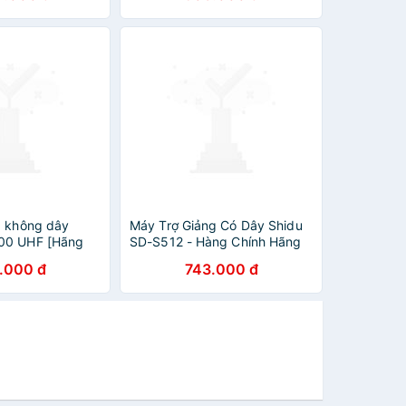
Dung Lượng Pin Lớn
1800mAh - Hàng Chính Hãng
g không dây
Máy Trợ Giảng Có Dây Shidu
00 UHF [Hãng
SD-S512 - Hàng Chính Hãng
nh thức]
.000 đ
743.000 đ