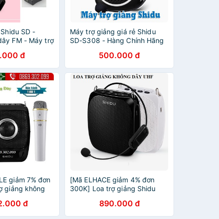
 Shidu SD -
Máy trợ giảng giá rẻ Shidu
ây FM - Máy trợ
SD-S308 - Hàng Chính Hãng
 SD-S358 không
.000 đ
500.000 đ
LE giảm 7% đơn
[Mã ELHACE giảm 4% đơn
ợ giảng không
300K] Loa trợ giảng Shidu
2 Hỗ trợ
S615 - không dây UHF
2.000 đ
890.000 đ