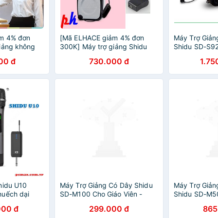
m 4% đơn
[Mã ELHACE giảm 4% đơn
Máy Trợ Giản
iảng không
300K] Máy trợ giảng Shidu
Shidu SD-S92
Shidu SD-S611
S358 không dây FM
Hãng
00 đ
730.000 đ
1.75
 tháng]
hidu U10
Máy Trợ Giảng Có Dây Shidu
Máy Trợ Giản
huếch dại
SD-M100 Cho Giáo Viên -
Shidu SD-M5
g chính hãng
Hàng Chính Hãng. SHIDU
Micro Cài Áo
000 đ
299.000 đ
865
M100 Mini Portable
Chính Hãng