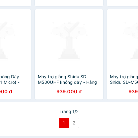
0h, Kết Nối
Bluetooth,FM, Dung Lượng Pin
 AUX, Hỗ Trợ
2500mAh Sử Dụng Lên Tới
ăng Cường
15h. SHIDU S358 10W
Thanh, Nhỏ
Wireless Mini Amplifier
 Dàng Mang
Meeting Guide Headset Micro
ính Hãng
Wireless - Hàng Chính Hãng
Không Dây
Máy trợ giảng Shidu SD-
Máy trợ giản
1 Micro) -
M500UHF không dây - Hàng
Shidu SD-M5
g
chính hãng
phân phối chí
000 đ
939.000 đ
939
Trang 1/2
1
2