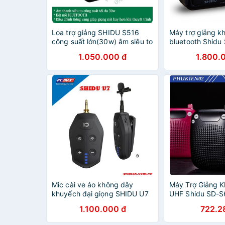
Loa trợ giảng SHIDU S516
Máy trợ giảng k
công suất lớn(30w) âm siêu to
bluetooth Shidu
dùng cho hội trường - Hàng
Micro cầm tay k
1.050.000 đ
1.800.
Chính Hãng
01 micro gài tai 
Mic cài ve áo không dây
Máy Trợ Giảng 
khuyếch đại giọng SHIDU U7
UHF Shidu SD-S
- Hàng chính hãng
Chính Hãng
1.100.000 đ
722.2