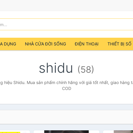
IA DỤNG
NHÀ CỬA ĐỜI SỐNG
ĐIỆN THOẠI
THIẾT BỊ SỐ
shidu
(58)
 hiệu Shidu. Mua sản phẩm chính hãng với giá tốt nhất, giao hàng t
COD