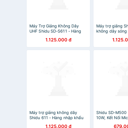
Máy Trợ Giảng Không Dây
Máy trợ giảng S
UHF Shidu SD-S611 - Hàng
không dây són
Chính Hãng
CHÍNH HÃNG
1.125.000 đ
1.125.
Máy trợ giảng không dây
Shidu SD-M500 
Shidu 611 - Hàng nhập khẩu
10W, Kết Nối Mi
Dây, Tần Số UHF
1.125.000 đ
679.0
Thanh Trong Trẻ