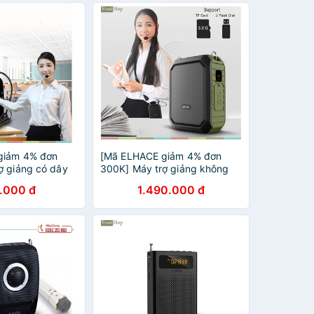
giảm 4% đơn
[Mã ELHACE giảm 4% đơn
ợ giảng có dây
300K] Máy trợ giảng không
12
dây UHF, Bluetooth Shidu SD-
.000 đ
1.490.000 đ
S618 (18w)