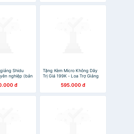
 giảng Shidu
Tặng Kèm Micro Không Dây
uyên nghiệp (bản
Trị Giá 199K - Loa Trợ Giảng
ng nhập khẩu
Có Dây Shidu SD-S358 Công
0.000 đ
595.000 đ
Suất Loa 10W Kết Nối
Bluetooth,FM, Dung Lượng Pin
2500mAh Sử Dụng Lên Tới
15h. SHIDU S358 10W
Wireless Mini Amplifier
Meeting Guide Headset Micro
Wireless - Hàng Chính Hãng