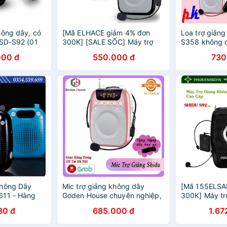
hông dây, có
[Mã ELHACE giảm 4% đơn
Loa trợ giảng
 SD-S92 (01
300K] [SALE SỐC] Máy trợ
S358 không d
hông dây và
giảng Shidu SD-S358 / Soaiy
giảng Shidu
000 đ
550.000 đ
730
có dây)
S-588/ Soaiy S-708
dây FM
Không Dây
Mic trợ giảng không dây
[Mã 155ELSA
611 - Hàng
Goden House chuyên nghiệp,
300K] Máy tr
mic và loa trợ giảng tiện lợi
dây Shidu S9
80 đ
685.000 đ
1.67
cho giáo viên,hướng dẫn viên
Bluetooth 4.1