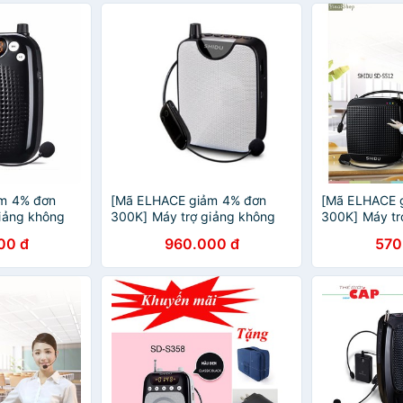
m 4% đơn
[Mã ELHACE giảm 4% đơn
[Mã ELHACE 
iảng không
300K] Máy trợ giảng không
300K] Máy tr
SHIDU SD-S611
dây Shidu SD-M500UHF
SHIDU SD-S5
00 đ
960.000 đ
570
 hành 12
(đen)