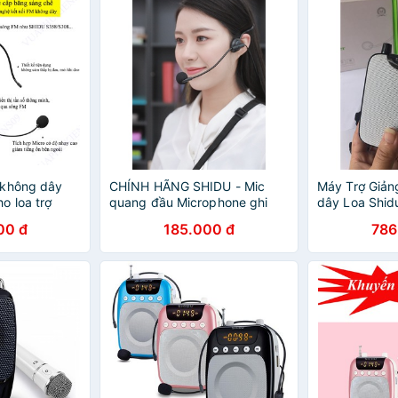
 không dây
CHÍNH HÃNG SHIDU - Mic
Máy Trợ Giản
o loa trợ
quang đầu Microphone ghi
dây Loa Shi
FM | Hàng
âm, thu âm cho điện thoại,
Tặng kèm 1 m
00 đ
185.000 đ
786
máy ảnh, laptop
công suất th
rộng và chống