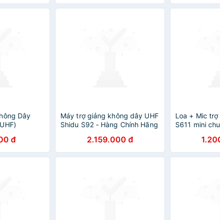
Rechargeable Bluetooth
Speaker with Wired
Microphone Headset 10W
1800mAh Supports MP3
Format Audio for Teacher, Taxi
Driver, Coaches, Training,
Tour Guide
Không Dây
Máy trợ giảng không dây UHF
Loa + Mic trợ
(UHF)
Shidu S92 - Hàng Chính Hãng
S611 mini ch
ko dây) - Hà
00 đ
2.159.000 đ
1.20