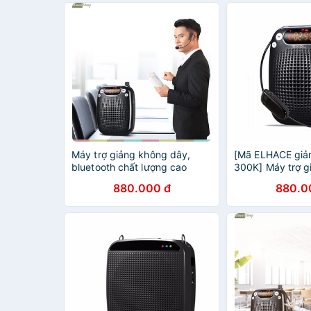
Máy trợ giảng không dây,
[Mã ELHACE giả
bluetooth chất lượng cao
300K] Máy trợ g
Shidu SD-S611 UHF (đen)[Bảo
dây bluetooth 
880.000 đ
880.0
hành 12 tháng]
(UHF) (Đen)[Bảo
tháng]