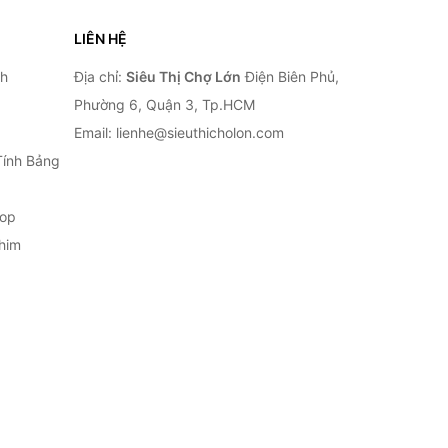
LIÊN HỆ
nh
Địa chỉ:
Siêu Thị Chợ Lớn
Điện Biên Phủ,
Phường 6, Quận 3, Tp.HCM
Email: lienhe@sieuthicholon.com
Tính Bảng
top
him