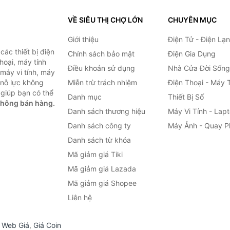
VỀ SIÊU THỊ CHỢ LỚN
CHUYÊN MỤC
Giới thiệu
Điện Tử - Điện Lạ
ác thiết bị điện
Chính sách bảo mật
Điện Gia Dụng
thoại, máy tính
Điều khoản sử dụng
Nhà Cửa Đời Sống
 máy vi tính, máy
 nỗ lực không
Miễn trừ trách nhiệm
Điện Thoại - Máy 
giúp bạn có thể
Danh mục
Thiết Bị Số
không bán hàng.
Danh sách thương hiệu
Máy Vi Tính - Lap
Danh sách công ty
Máy Ảnh - Quay P
Danh sách từ khóa
Mã giảm giá Tiki
Mã giảm giá Lazada
Mã giảm giá Shopee
Liên hệ
,
Web Giá
,
Giá Coin