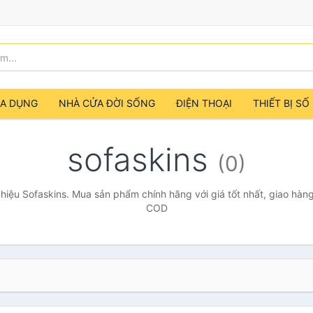
IA DỤNG
NHÀ CỬA ĐỜI SỐNG
ĐIỆN THOẠI
THIẾT BỊ SỐ
sofaskins
(0)
iệu Sofaskins. Mua sản phẩm chính hãng với giá tốt nhất, giao hàng
COD