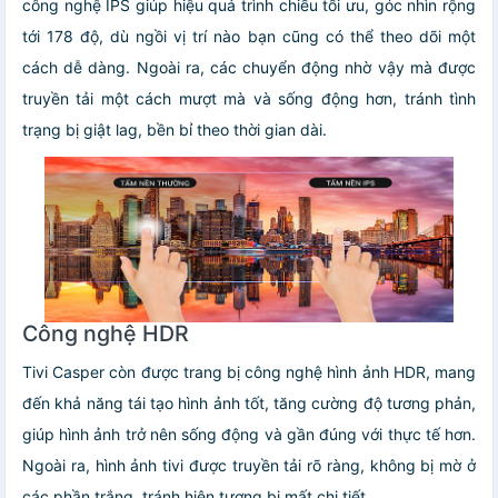
công nghệ IPS giúp hiệu quả trình chiếu tối ưu, góc nhìn rộng
tới 178 độ, dù ngồi vị trí nào bạn cũng có thể theo dõi một
cách dễ dàng. Ngoài ra, các chuyển động nhờ vậy mà được
truyền tải một cách mượt mà và sống động hơn, tránh tình
trạng bị giật lag, bền bỉ theo thời gian dài.
Công nghệ HDR
Tivi Casper còn được trang bị công nghệ hình ảnh HDR, mang
đến khả năng tái tạo hình ảnh tốt, tăng cường độ tương phản,
giúp hình ảnh trở nên sống động và gần đúng với thực tế hơn.
Ngoài ra, hình ảnh tivi được truyền tải rõ ràng, không bị mờ ở
các phần trắng, tránh hiện tượng bị mất chi tiết.