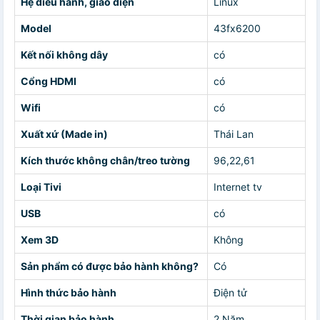
Hệ điều hành, giao diện
Linux
Model
43fx6200
Kết nối không dây
có
Cổng HDMI
có
Wifi
có
Xuất xứ (Made in)
Thái Lan
Kích thước không chân/treo tường
96,22,61
Loại Tivi
Internet tv
USB
có
Xem 3D
Không
Sản phẩm có được bảo hành không?
Có
Hình thức bảo hành
Điện tử
Thời gian bảo hành
2 Năm