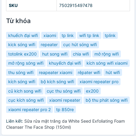
SKU
7502915497478
Từ khóa
khuếch đại wifi
xiaomi
tp link
wifi tp link
tplink
kick sóng wifi
repeater
cục hút sóng wifi
totolink ex200
hut song wifi
chia wifi
mở rộng wifi
mở rộng sóng wifi
khuyếch đại wifi
kích sóng wifi xiaomi
thu sóng wifi
reapeater xiaomi
rêpater wifi
hút wifi
kích sóng wifi
bộ kích sóng wifi
xiaomi repeater pro
củ kich song wifi
cục thu sóng wifi
ex200
cục kích sóng wifi
xiaomi repeater
bộ thu phát sóng wifi
xiaomi repeater pro 2
tp 850re
Liên kết:
Sữa rửa mặt trắng da White Seed Exfoliating Foam
Cleanser The Face Shop (150ml)