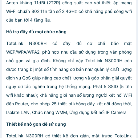
Anten khủng 11dBi (2T2R) công suất cao với thiết lập mạng
Wi-Fi chuẩn 802.11n tần số 2,4GHz có khả năng phủ sóng wifi
của bạn tới 4 tầng lầu.
Hỗ trợ đầy đủ mọi chức năng
TotoLink N300RH có đầy đủ cơ chế bảo mật
WEP/WPA/WPA2, phù hợp nhu cầu sử dụng trong văn phòng
nhỏ gọn và gia đình. Không chỉ vậy TotoLink N300RH còn
được trang bị một số tính năng cơ bản như quản lý chất lượng
dịch vụ QoS giúp nâng cao chất lượng và góp phần giải quyết
nguy cơ tắc nghẽn trong hệ thống mạng. Phát 5 SSID (5 tên
wifi khác nhau); khả năng giới hạn số lượng người kết nối WiFi
đến Router, cho phép 25 thiết bị không dây kết nối đồng thời,
Isolate LAN, Chức năng WMM, Ứng dụng kết nối IP Camera
Thiết kế nhỏ gọn dễ sử dụng
TotoLink N300RH có thiết kế đơn giản, mặt trước TotoLink