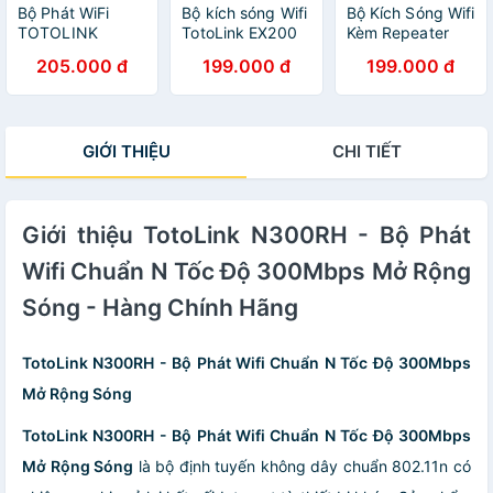
Bộ Phát WiFi
Bộ kích sóng Wifi
Bộ Kích Sóng Wifi
TOTOLINK
TotoLink EX200
Kèm Repeater
N200RE
Chuẩn tốc độ
Chuẩn N 300M
205.000 đ
199.000 đ
199.000 đ
300Mbps (Hàng
300Mbps
TOTOLINK
chính hãng)
EX200 Có LAN-
Bộ Thu Phát
Sóng Chuẩn
GIỚI THIỆU
CHI TIẾT
TENDA A9 Không
LAN- CHÍNH
HÃNG
Giới thiệu TotoLink N300RH - Bộ Phát
Wifi Chuẩn N Tốc Độ 300Mbps Mở Rộng
Sóng - Hàng Chính Hãng
TotoLink N300RH - Bộ Phát Wifi Chuẩn N Tốc Độ 300Mbps
Mở Rộng Sóng
TotoLink N300RH - Bộ Phát Wifi Chuẩn N Tốc Độ 300Mbps
Mở Rộng Sóng
là bộ định tuyến không dây chuẩn 802.11n có