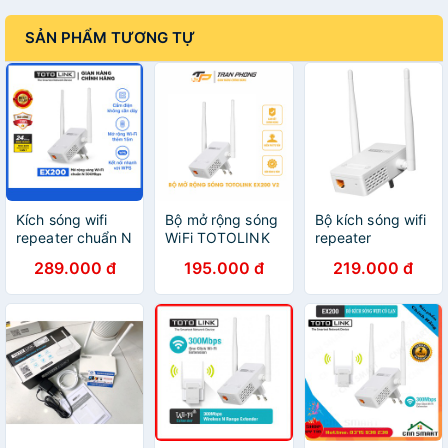
SẢN PHẨM TƯƠNG TỰ
Kích sóng wifi
Bộ mở rộng sóng
Bộ kích sóng wifi
repeater chuẩn N
WiFi TOTOLINK
repeater
300Mbps
EX200 V2 có chế
300Mbps
289.000 đ
195.000 đ
219.000 đ
TOTOLINK
độ AP Mode -
Totolink
EX200
Hàng Chính Hãng
EX200,cục hút
wifi