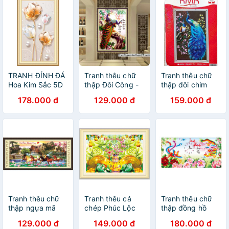
TRANH ĐÍNH ĐÁ
Tranh thêu chữ
Tranh thêu chữ
Hoa Kim Sắc 5D
thập Đôi Công -
thập đôi chim
Ailuo AL72082
Trăm năm viên
công xanh
178.000 đ
129.000 đ
159.000 đ
(chỉ đính viền
mãn AL53280
dương thêu kín
hoa) _Chưa đính
(tự thêu)
KM009 |50x80|
chưa thêu
Tranh thêu chữ
Tranh thêu cá
Tranh thêu chữ
thập ngựa mã
chép Phúc Lộc
thập đồng hồ
đáo thành công
Như Ý 3D Ailuo
Long Phụng Sum
129.000 đ
149.000 đ
180.000 đ
3D nhiều mẫu đa
AL53569_Chưa
Vầy 3D LV3139