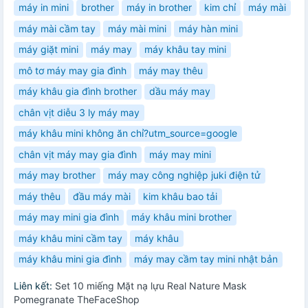
máy in mini
brother
máy in brother
kim chỉ
máy mài
máy mài cầm tay
máy mài mini
máy hàn mini
máy giặt mini
máy may
máy khâu tay mini
mô tơ máy may gia đình
máy may thêu
máy khâu gia đình brother
dầu máy may
chân vịt diễu 3 ly máy may
máy khâu mini không ăn chỉ?utm_source=google
chân vịt máy may gia đình
máy may mini
máy may brother
máy may công nghiệp juki điện tử
máy thêu
đầu máy mài
kim khâu bao tải
máy may mini gia đình
máy khâu mini brother
máy khâu mini cầm tay
máy khâu
máy khâu mini gia đình
máy may cầm tay mini nhật bản
Liên kết:
Set 10 miếng Mặt nạ lựu Real Nature Mask
Pomegranate TheFaceShop