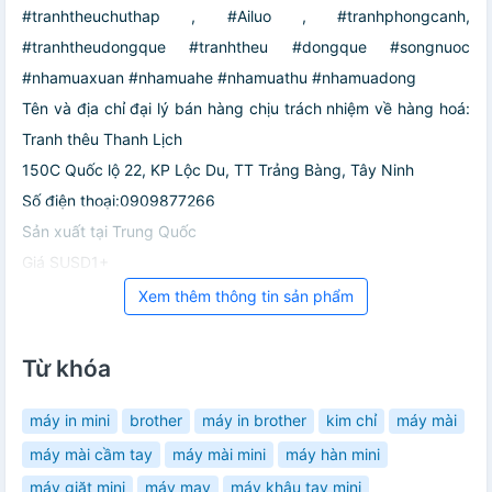
#tranhtheuchuthap , #Ailuo , #tranhphongcanh,
#tranhtheudongque #tranhtheu #dongque #songnuoc
#nhamuaxuan #nhamuahe #nhamuathu #nhamuadong
Tên và địa chỉ đại lý bán hàng chịu trách nhiệm về hàng hoá:
Tranh thêu Thanh Lịch
150C Quốc lộ 22, KP Lộc Du, TT Trảng Bàng, Tây Ninh
Số điện thoại:0909877266
Sản xuất tại Trung Quốc
Giá SUSD1+
Xem thêm thông tin sản phẩm
Từ khóa
máy in mini
brother
máy in brother
kim chỉ
máy mài
máy mài cầm tay
máy mài mini
máy hàn mini
máy giặt mini
máy may
máy khâu tay mini