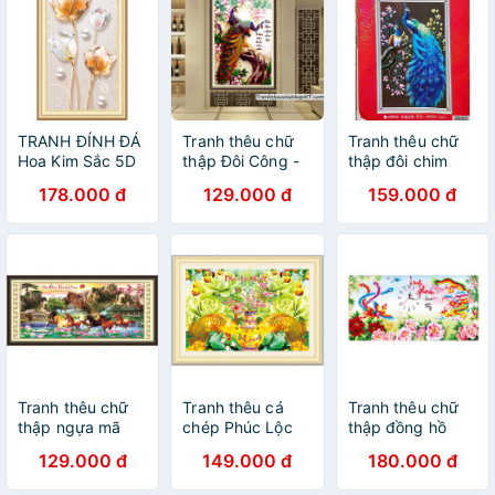
TRANH ĐÍNH ĐÁ
Tranh thêu chữ
Tranh thêu chữ
Hoa Kim Sắc 5D
thập Đôi Công -
thập đôi chim
Ailuo AL72082
Trăm năm viên
công xanh
178.000 đ
129.000 đ
159.000 đ
(chỉ đính viền
mãn AL53280
dương thêu kín
hoa) _Chưa đính
(tự thêu)
KM009 |50x80|
chưa thêu
Tranh thêu chữ
Tranh thêu cá
Tranh thêu chữ
thập ngựa mã
chép Phúc Lộc
thập đồng hồ
đáo thành công
Như Ý 3D Ailuo
Long Phụng Sum
129.000 đ
149.000 đ
180.000 đ
3D nhiều mẫu đa
AL53569_Chưa
Vầy 3D LV3139
dạng
thêu
_CHƯA THÊU