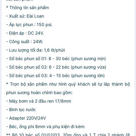
* Thông tin sản phẩm
- Xuất sứ: Đài Loan
- Áp lực phun : 150 psi.
- Điện áp : DC 24V.
- Công suất : 24W.
- Lưu lượng tối đa: 1,6 lit/phút
- Số béc phun số 01: 8 - 30 béc (phun sương mịn)
- Số béc phun số 02: 6 - 22 béc (phun sương vừa)
- Số béc phun số 03: 4 - 15 béc (phun sương lớn)
* Trọn bộ sản phẩm như hình quý khách sẽ tự lắp thành bộ
phun sương hoàn chỉnh bao gồm:
- Máy bơm và 2 đầu ren 17/8mm
- Bình lọc nước
- Adapter 220V/24V
- Béc, ống phi 8mm và phụ kiện đi kèm:
** Bộ 10 béc số 01/02/03, 20m ống và 1 T chia 2 nhánh (8