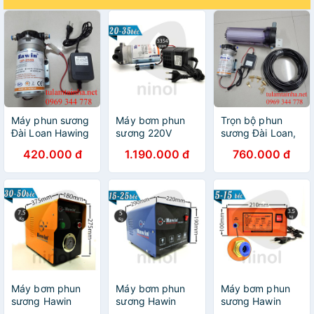
Máy phun sương
Máy bơm phun
Trọn bộ phun
Đài Loan Hawing
sương 220V
sương Đài Loan,
HP-2500
Hawin HP 2000
Hawin HP-2500
420.000 đ
1.190.000 đ
760.000 đ
35 béc làm mát,
tưới cây
Máy bơm phun
Máy bơm phun
Máy bơm phun
sương Hawin
sương Hawin
sương Hawin
FOG 2106-50
FOG 2807 - 25
A70-15 béc