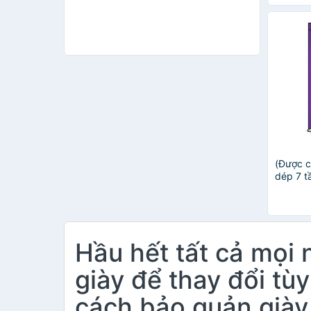
(Được c
dép 7 t
cao cấ
Hầu hết tất cả mọi 
giày để thay đổi tù
cách bảo quản giày