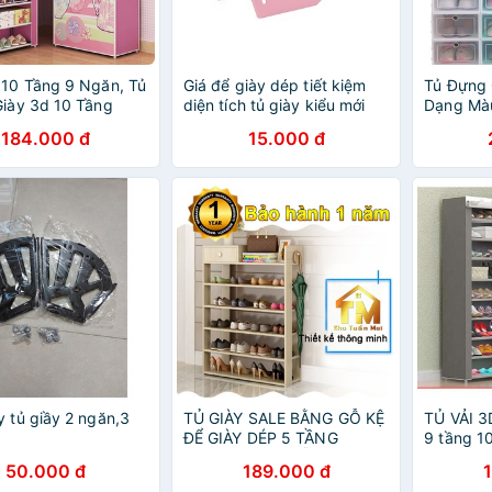
 10 Tầng 9 Ngăn, Tủ
Giá để giày dép tiết kiệm
Tủ Đựng 
Giày 3d 10 Tầng
diện tích tủ giày kiểu mới
Dạng Màu
Viên
184.000 đ
15.000 đ
y tủ giầy 2 ngăn,3
TỦ GIÀY SALE BẰNG GỖ KỆ
TỦ VẢI 
ĐỂ GIÀY DÉP 5 TẦNG
9 tầng 1
THÔNG MINH DỄ DÀNG
cao cấp 
50.000 đ
189.000 đ
LẮP GHÉP NHẬP KHẨU
hẳn kệ đ