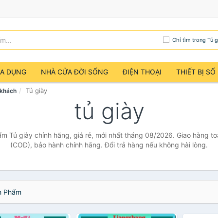
Chỉ tìm trong Tủ g
IA DỤNG
NHÀ CỬA ĐỜI SỐNG
ĐIỆN THOẠI
THIẾT BỊ SỐ
Tủ giày
 khách
tủ giày
ẩm Tủ giày chính hãng, giá rẻ, mới nhất tháng 08/2026. Giao hàng toà
(COD), bảo hành chính hãng. Đổi trả hàng nếu không hài lòng.
 Phẩm