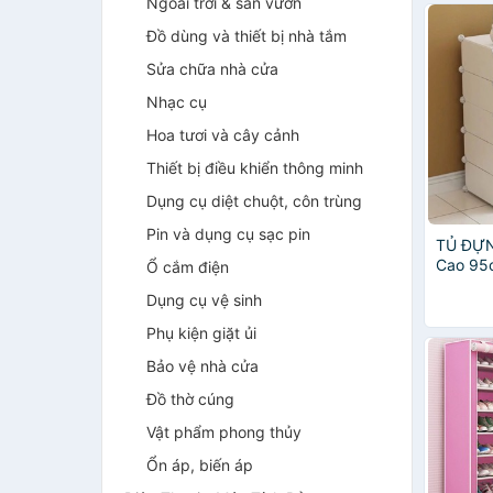
Ngoài trời & sân vườn
Đồ dùng và thiết bị nhà tắm
Sửa chữa nhà cửa
Nhạc cụ
Hoa tươi và cây cảnh
Thiết bị điều khiển thông minh
Dụng cụ diệt chuột, côn trùng
Pin và dụng cụ sạc pin
TỦ ĐỰN
Cao 95
Ổ cắm điện
37cm. M
Dụng cụ vệ sinh
đôi
Phụ kiện giặt ủi
Bảo vệ nhà cửa
Đồ thờ cúng
Vật phẩm phong thủy
Ổn áp, biến áp