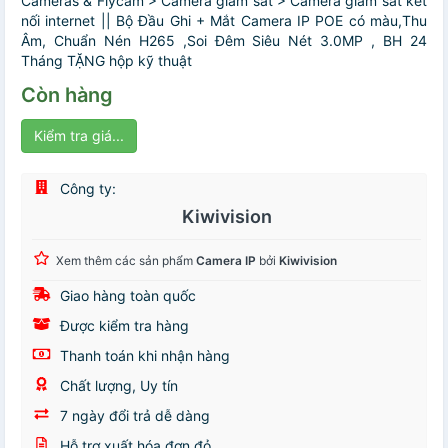
Cameras & Flycam > Camera giám sát > Camera giám sát kết
nối internet || Bộ Đầu Ghi + Mắt Camera IP POE có màu,Thu
Âm, Chuẩn Nén H265 ,Soi Đêm Siêu Nét 3.0MP , BH 24
Tháng TẶNG hộp kỹ thuật
Còn hàng
Kiểm tra giá...
Công ty:
Kiwivision
Xem thêm các sản phẩm
Camera IP
bởi
Kiwivision
Giao hàng toàn quốc
Được kiểm tra hàng
Thanh toán khi nhận hàng
Chất lượng, Uy tín
7 ngày đổi trả dễ dàng
Hỗ trợ xuất hóa đơn đỏ