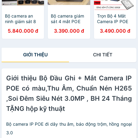
Bộ camera an
Bộ camera giám
Trọn Bộ 4 Mắt
ninh giám sát 8
sát 4 mắt POE
Camera IP POE
mắt POE CÓ
FULL HD CÓ
3.0MP có màu
5.840.000 đ
3.390.000 đ
3.490.000 đ
MÀU FULL HD
MÀU TẶNG hộp
Kèm Ổ Lưu Trữ
3.0, đầy đủ phụ
kỹ thuật
500GB, Chuẩn
kiện TẶNG hộp
Nén H265, Hỗ
kỹ thuật
Trợ Thu Âm,BH
GIỚI THIỆU
CHI TIẾT
24T,TẶNG hộp
kỹ thuật
Giới thiệu Bộ Đầu Ghi + Mắt Camera IP
POE có màu,Thu Âm, Chuẩn Nén H265
,Soi Đêm Siêu Nét 3.0MP , BH 24 Tháng
TẶNG hộp kỹ thuật
Bộ camera IP POE đi dây thu âm, báo động trộm, hồng ngoại
3.0