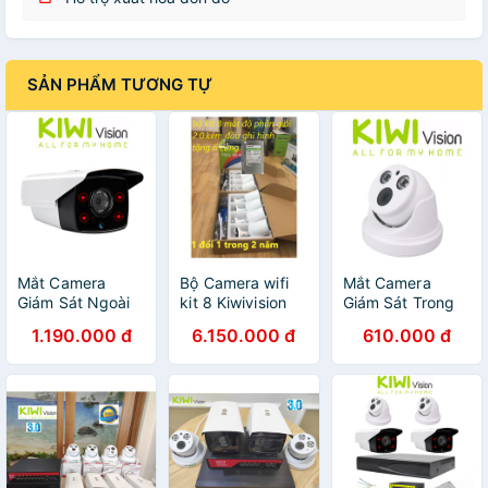
SẢN PHẨM TƯƠNG TỰ
Mắt Camera
Bộ Camera wifi
Mắt Camera
Giám Sát Ngoài
kit 8 Kiwivision
Giám Sát Trong
Trời, Full HD
NVR8200 mắt
Nhà, Full HD
1.190.000 đ
6.150.000 đ
610.000 đ
3.0MP, Chống
2.0M( BH đổi mới
3.0MP, Hỗ Trợ
Trộm, Hỗ Trợ Thu
24 Tháng ) TẶNG
Thu Âm, Có Hồng
Âm, Bảo Hành 24
HDD 1T Toshiba
Ngoại, Bảo Hành
Tháng
TẶNG hộp kỹ
24 Tháng
thuật