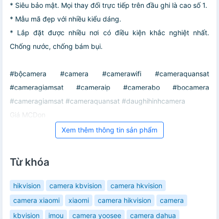
* Siêu bảo mật. Mọi thay đổi trực tiếp trên đầu ghi là cao số 1.
* Mẫu mã đẹp với nhiều kiểu dáng.
* Lắp đặt được nhiều nơi có điều kiện khắc nghiệt nhất.
Chống nước, chống bám bụi.
#bộcamera #camera #camerawifi #cameraquansat
#cameragiamsat #cameraip #camerabo #bocamera
#cameragiamsat #cameraquansat #daughihinhcamera
Giá MCDon
Xem thêm thông tin sản phẩm
Từ khóa
hikvision
camera kbvision
camera hkvision
camera xiaomi
xiaomi
camera hikvision
camera
kbvision
imou
camera yoosee
camera dahua