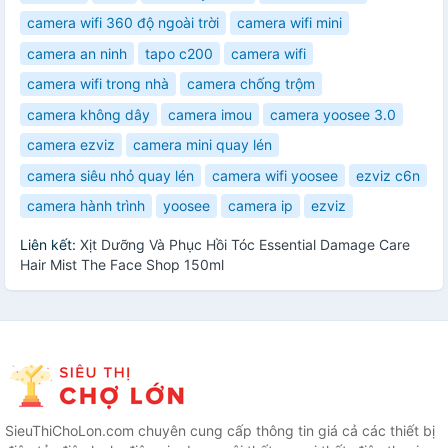
camera wifi 360 độ ngoài trời
camera wifi mini
camera an ninh
tapo c200
camera wifi
camera wifi trong nhà
camera chống trộm
camera không dây
camera imou
camera yoosee 3.0
camera ezviz
camera mini quay lén
camera siêu nhỏ quay lén
camera wifi yoosee
ezviz c6n
camera hành trình
yoosee
camera ip
ezviz
Liên kết:
Xịt Dưỡng Và Phục Hồi Tóc Essential Damage Care
Hair Mist The Face Shop 150ml
SieuThiChoLon.com chuyên cung cấp thông tin giá cả các thiết bị