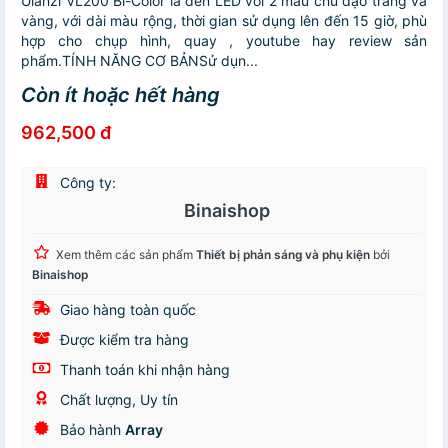
Ulanzi VL200 Bi-Color là đèn LED với 2 màu chủ đạo trắng và
vàng, với dài màu rộng, thời gian sử dụng lên đến 15 giờ, phù
hợp cho chụp hình, quay , youtube hay review sản
phẩm.TÍNH NĂNG CƠ BẢNSử dụn...
Còn ít hoặc hết hàng
962,500 đ
Công ty:
Binaishop
Xem thêm các sản phẩm
Thiết bị phản sáng và phụ kiện
bởi
Binaishop
Giao hàng toàn quốc
Được kiểm tra hàng
Thanh toán khi nhận hàng
Chất lượng, Uy tín
Bảo hành
Array