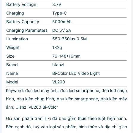
Battery Voltage
3.7V
Charging
Type-C
Battery Capacity
5000mAh
Charging Parameters
DC 5V 2A
Illumination
550-750lux 0.5M
Weight
182g
Size
76-148*16mm
Brand
Ulanzi
Name
Bi-Color LED Video Light
Model
VL200
Keyword: đèn led máy ảnh, đèn led smartphone, đèn led chụp
hình, phụ kiện chụp hình, phụ kiện smartphone, phụ kiện máy
ảnh, Ulanzi VL200 Bi-Color
Giá sản phẩm trên Tiki đã bao gồm thuế theo luật hiện hành.
Bên cạnh đó, tuỳ vào loại sản phẩm, hình thức và địa chỉ giao