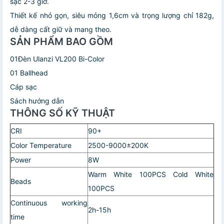
sạc 2-3 giờ.
Thiết kế nhỏ gọn, siêu mỏng 1,6cm và trọng lượng chỉ 182g,
dễ dàng cất giữ và mang theo.
SẢN PHẨM BAO GỒM
01Đèn Ulanzi VL200 Bi-Color
01 Ballhead
Cáp sạc
Sách hướng dẫn
THÔNG SỐ KỸ THUẬT
CRI
90+
Color Temperature
2500-9000±200K
Power
8W
Warm White 100PCS Cold White
Beads
100PCS
Continuous working
2h-15h
time