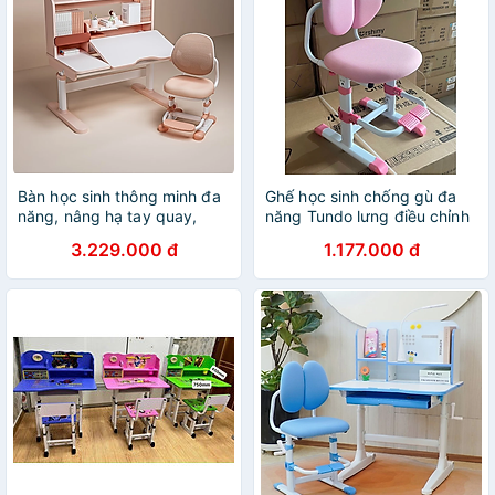
Bàn học sinh thông minh đa
Ghế học sinh chống gù đa
năng, nâng hạ tay quay,
năng Tundo lưng điều chỉnh
điều chỉnh góc nghiêng,
lưng ra vào được CT G80
3.229.000 đ
1.177.000 đ
chống cận Tundo
CTIRPro100 kèm đèn ngang
100cm