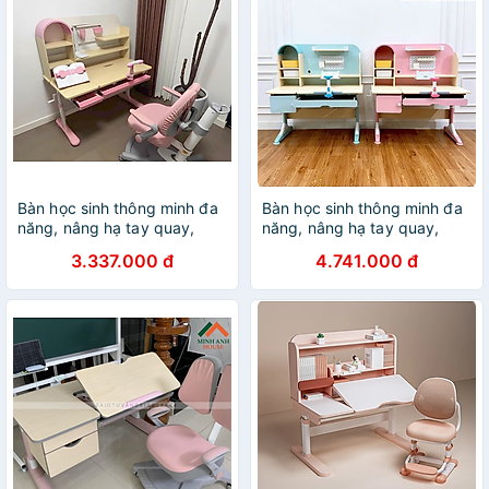
Bàn học sinh thông minh đa
Bàn học sinh thông minh đa
năng, nâng hạ tay quay,
năng, nâng hạ tay quay,
điều chỉnh góc nghiêng,
điều chỉnh góc nghiêng,
3.337.000 đ
4.741.000 đ
chống cận Tundo CTIRS110
chống lóa Tundo CTS06
ngang 110cm
ngang 120cm