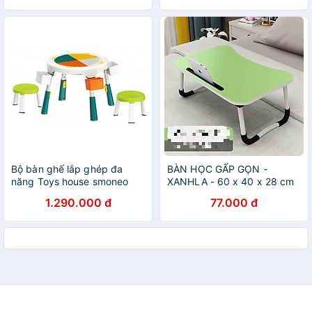
Bộ bàn ghế lắp ghép đa
BÀN HỌC GẤP GỌN -
năng Toys house smoneo
XANHLA - 60 x 40 x 28 cm
1119-SM-001-88005 tặtng
1.290.000 đ
77.000 đ
quà dễ thương