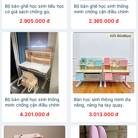
Bộ bàn ghế học sinh tiểu học
Bộ bàn ghế học sinh thông
có giá sách chống gù,
minh chống cận điều chỉnh
chống cận, tay quay, chỉnh
cao thấp Tundo
2.905.000 đ
2.365.000 đ
góc đến 60 độ CTF10 Tundo
CTIRSSA16plus ngang
80cm
Bộ bàn ghế học sinh thông
Bàn học sinh thông minh đa
minh chống cận điều chỉnh
năng, nâng hạ tay quay,
cao thấp tay quay Tundo
điều chỉnh góc nghiêng,
4.201.000 đ
3.013.000 đ
CTIRSP100 kèm đèn ngang
chống lóa Tundo CTA23
100cm
ngang 95cm