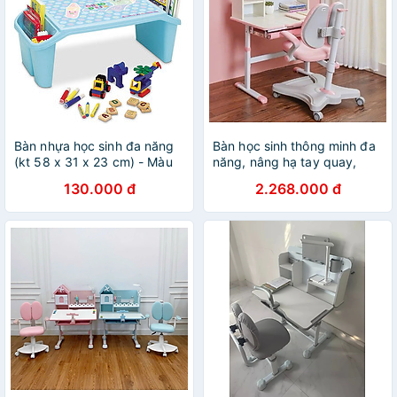
Bàn nhựa học sinh đa năng
Bàn học sinh thông minh đa
(kt 58 x 31 x 23 cm) - Màu
năng, nâng hạ tay quay,
bé trai
điều chỉnh góc nghiêng,
130.000 đ
2.268.000 đ
chống cận Tundo CTIRS80
ngang 80cm