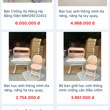
Bàn Chống Gù Nâng Hạ
Bàn học sinh thông minh đa
Bằng Điện MAH29032402
năng, nâng hạ tay quay,
điều chỉnh góc nghiêng,
6.000.000 đ
4.668.000 đ
chống cận Tundo
CTIRPro100 kèm đèn ngang
120cm
Bàn học sinh thông minh đa
Bộ bàn ghế học sinh thông
năng, nâng hạ tay quay,
minh chống cận điều chỉnh
điều chỉnh góc nghiêng,
cao thấp tay quay Tundo
2.754.000 đ
3.661.000 đ
chống cận Tundo
CTIRSP80 kèm đèn ngang
CTIRPro80 kèm đèn ngang
80cm
80cm