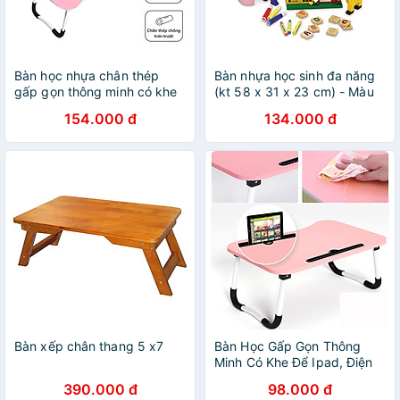
Bàn học nhựa chân thép
Bàn nhựa học sinh đa năng
gấp gọn thông minh có khe
(kt 58 x 31 x 23 cm) - Màu
cắm ipad, điện thoại tặng
bé gái
154.000 đ
134.000 đ
dụng cụ lấy ráy tai có đèn
Bàn xếp chân thang 5 x7
Bàn Học Gấp Gọn Thông
Minh Có Khe Để Ipad, Điện
Thoại Tiện Dụng Cho Bé
390.000 đ
98.000 đ
(Giao Màu Ngẫu Nhiên)