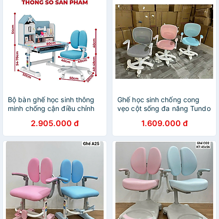
Bộ bàn ghế học sinh thông
Ghế học sinh chống cong
minh chống cận điều chỉnh
vẹo cột sống đa năng Tundo
cao thấp tay quay Tundo
CTY01 xoay bánh xe 360
2.905.000 đ
1.609.000 đ
CTIRSS68 ngang 80cm
độ, tay vịn chỉnh 60 độ