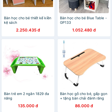
Bàn học cho bé thiết kế kiền
Bàn học cho bé Blue Table -
kệ sách
GP133
2.250.435 đ
1.052.480 đ
Bàn trẻ em 2 ngăn 1829 đa
Bàn học gỗ cho bé, gấp gọn
năng
+ tặng bàn chải đánh răng
ngộ nghĩnh (màu ngẫu
135.000 đ
86.000 đ
nhiên)