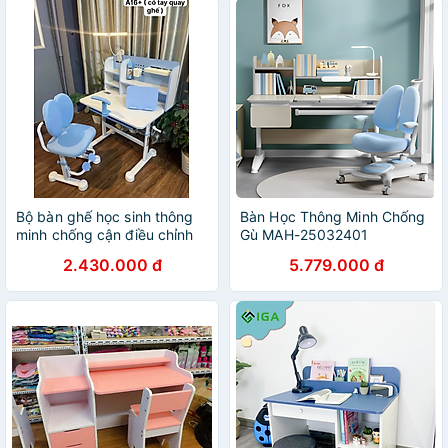
Bộ bàn ghế học sinh thông
Bàn Học Thông Minh Chống
minh chống cận điều chỉnh
Gù MAH-25032401
cao thấp Tundo
2.430.000 đ
5.779.000 đ
CTIRSSA16plus+ ngang
80cm