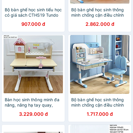
Bộ bàn ghế học sinh tiểu học
Bộ bàn ghế học sinh thông
có giá sách CTHS19 Tundo
minh chống cận điều chỉnh
ngang 70 cm
cao thấp tay quay Tundo
907.000 đ
2.862.000 đ
CTIRSBV52 ngang 80cm
Bàn học sinh thông minh đa
Bộ bàn ghế học sinh thông
năng, nâng hạ tay quay,
minh chống cận điều chỉnh
điều chỉnh góc nghiêng,
cao thấp Tundo CTIRSSA01
3.229.000 đ
1.717.000 đ
chống lóa Tundo CTF09
ngang 80cm
ngang 100cm