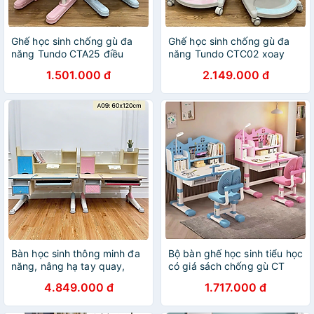
Ghế học sinh chống gù đa
Ghế học sinh chống gù đa
năng Tundo CTA25 điều
năng Tundo CTC02 xoay
chỉnh lên xuống
bánh xe 360 độ, tay vịn
1.501.000 đ
2.149.000 đ
chỉnh 90 độ
Bàn học sinh thông minh đa
Bộ bàn ghế học sinh tiểu học
năng, nâng hạ tay quay,
có giá sách chống gù CT
điều chỉnh góc nghiêng,
204 Tundo ngang 75cm
4.849.000 đ
1.717.000 đ
chống lóa Tundo CTA09
ngang 120cm