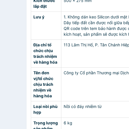
Kích thước
500 x 275 mm
lắp đặt
Lưu ý
1. Không dán keo Silicon dưới mặt
Dây tiếp đất cần được nối g
QR code trên tem bảo hành được 
kích hoạt, sản phẩm sẽ được kích
Địa chỉ tổ
113 Lâm Thị Hố, P. Tân Chánh Hiệ
chức chịu
trách nhiệm
về hàng hóa
Tên đơn
Công ty Cổ phần Thương mại Dịch
vị/tổ chức
chịu trách
nhiệm về
hàng hóa
Loại nồi phù
Nồi có đáy nhiễm từ
hợp
Trọng lượng
6 kg
sản phẩm