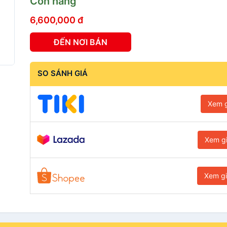
Còn hàng
6,600,000 đ
ĐẾN NƠI BÁN
SO SÁNH GIÁ
Xem g
Xem g
Xem g