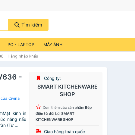
Tìm kiếm
PC - LAPTOP
MÁY ẢNH
36 - Hàng nhập khẩu
V636 -
Công ty:
SMART KITCHENWARE
SHOP
của Civina
Xem thêm các sản phẩm
Bếp
mMặt kính in
điện từ đôi
bởi
SMART
Chức năng nấu
KITCHENWARE SHOP
n (Tự ...
Giao hàng toàn quốc