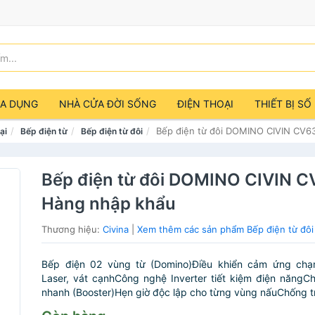
IA DỤNG
NHÀ CỬA ĐỜI SỐNG
ĐIỆN THOẠI
THIẾT BỊ SỐ
Bếp điện từ đôi DOMINO CIVIN CV6
ại
Bếp điện từ
Bếp điện từ đôi
Bếp điện từ đôi DOMINO CIVIN C
Hàng nhập khẩu
Thương hiệu:
Civina
|
Xem thêm các sản phẩm Bếp điện từ đôi 
Bếp điện 02 vùng từ (Domino)Điều khiển cảm ứng chạ
Laser, vát cạnhCông nghệ Inverter tiết kiệm điện năng
nhanh (Booster)Hẹn giờ độc lập cho từng vùng nấuChống trà