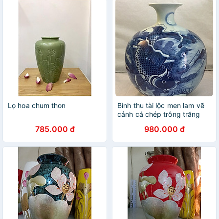
Lọ hoa chum thon
Bình thu tài lộc men lam vẽ
cảnh cá chép trông trăng
785.000 đ
980.000 đ