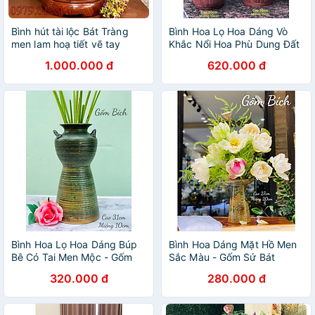
Bình hút tài lộc Bát Tràng
Bình Hoa Lọ Hoa Dáng Vò
men lam hoạ tiết vẽ tay
Khắc Nổi Hoa Phù Dung Đất
(tặng kèm chân gỗ Hương)
Đỏ - Gốm Sứ Bát Tràng
1.000.000 đ
620.000 đ
Bình Hoa Lọ Hoa Dáng Búp
Bình Hoa Dáng Mặt Hồ Men
Bê Có Tai Men Mộc - Gốm
Sắc Màu - Gốm Sứ Bát
Sứ Bát Tràng
Tràng - Lọ Hoa Decor
320.000 đ
280.000 đ