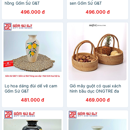
hồng Gốm Sứ G&T
sen Gốm Sứ G&T
496.000 đ
496.000 đ
Lọ hoa dáng đùi dế vẽ cam
Giỏ mây guột có quai xách
Gốm Sứ G&T
hình bầu dục ONGTRE đa
năng, đựng hoa quả, đồ
481.000 đ
469.000 đ
khô, decor trang trí