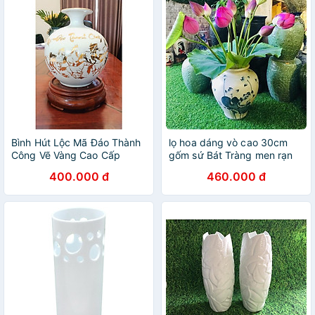
Bình Hút Lộc Mã Đáo Thành
lọ hoa dáng vò cao 30cm
Công Vẽ Vàng Cao Cấp
gốm sứ Bát Tràng men rạn
vẽ hoạ tiết
400.000 đ
460.000 đ