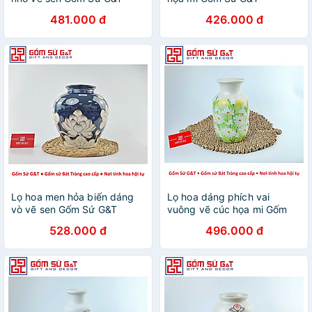
481.000 đ
426.000 đ
Lọ hoa men hỏa biến dáng
Lọ hoa dáng phích vai
vò vẽ sen Gốm Sứ G&T
vuông vẽ cúc họa mi Gốm
Sứ G&T
528.000 đ
496.000 đ