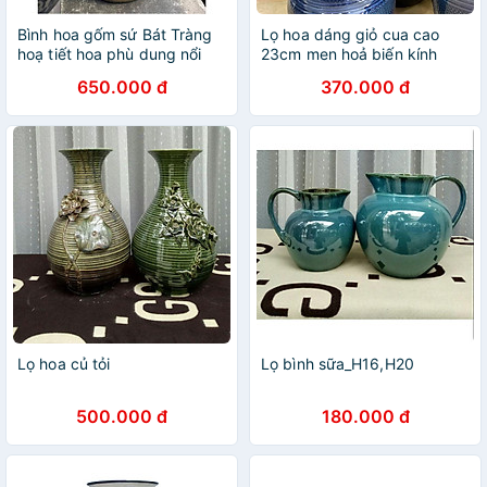
Bình hoa gốm sứ Bát Tràng
Lọ hoa dáng giỏ cua cao
hoạ tiết hoa phù dung nổi
23cm men hoả biến kính
cao cấp
đánh vân nổi
650.000 đ
370.000 đ
Lọ hoa củ tỏi
Lọ bình sữa_H16,H20
500.000 đ
180.000 đ