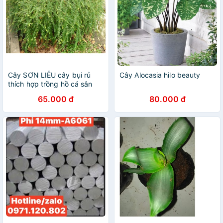
Cây SƠN LIỄU cây bụi rủ
Cây Alocasia hilo beauty
thích hợp trồng hồ cá sân
vườn ban công. xanhshop22
65.000 đ
80.000 đ