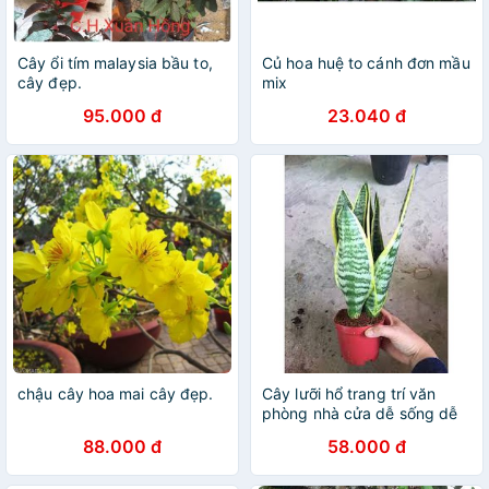
Cây ổi tím malaysia bầu to,
Củ hoa huệ to cánh đơn mầu
cây đẹp.
mix
95.000 đ
23.040 đ
chậu cây hoa mai cây đẹp.
Cây lưỡi hổ trang trí văn
phòng nhà cửa dễ sống dễ
chăm + in hình lên chậu cây
88.000 đ
58.000 đ
theo yêu cầu (35k)