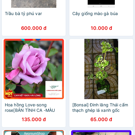
Trầu bà tỷ phú var
Cây giống mào gà búa
600.000 đ
10.000 đ
Hoa hồng Love-song
[Bonsai] Đinh lăng Thái cẩm
rose[BẢN TÌNH CA -MÀU
thạch ghép lá xanh gốc
TÍM THỦY CHUNG]cây cho
bonsai
135.000 đ
65.000 đ
hoa bông to, hoa bền