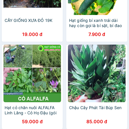
CÂY GIỐNG XƯA ĐỎ 19K
Hạt giống bí xanh trái dài
hay còn gọi là bí sặt, bí đao
cho nhiều trái, đặc biệt rất
19.000 đ
7.900 đ
dễ trồng
Hạt cỏ chăn nuôi ALFALFA
Chậu Cây Phát Tài Búp Sen
Linh Lăng - Cỏ Họ Đậu (gói
100g) - Hạt Giống Cỏ Chăn
59.000 đ
85.000 đ
Nuôi