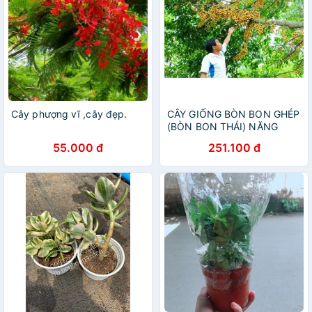
Cây phượng vĩ ,cây đẹp.
CÂY GIỐNG BÒN BON GHÉP
(BÒN BON THÁI) NĂNG
SUẤT CAO > 2 NĂM CÓ
55.000 đ
251.100 đ
TRÁI