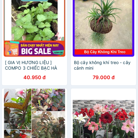
[ GIA VỊ HƯƠNG LIỆU ]
Bộ cây không khí treo - cây
COMPO 3 CHIẾC BẠC HÀ
cảnh mini
CHANH SẢ ( LEMON BLAM
40.950 đ
79.000 đ
🪴)