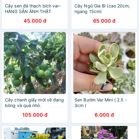
Cây sen đá thạch bích var-
Cây Ngũ Gia Bì (cao 20cm,
HÀNG SẴN ẢNH THẬT
ngang 15cm)
45.000 đ
65.000 đ
Cây chanh giấy mới về đang
Sen Bướm Var Mini ( 2.5 -
bông và quả nhỏ.
3cm )
105.000 đ
6.000 đ