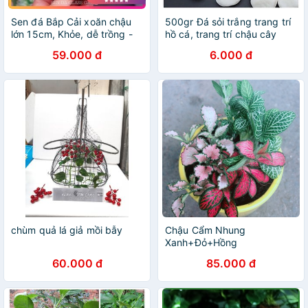
Sen đá Bắp Cải xoăn chậu
500gr Đá sỏi trắng trang trí
lớn 15cm, Khỏe, dễ trồng -
hồ cá, trang trí chậu cây
Thuần khí hậu Đà Lạt - Lỗi 1
cảnh
59.000 đ
6.000 đ
đổi 1
chùm quả lá giả mồi bẫy
Chậu Cẩm Nhung
Xanh+Đỏ+Hồng
60.000 đ
85.000 đ