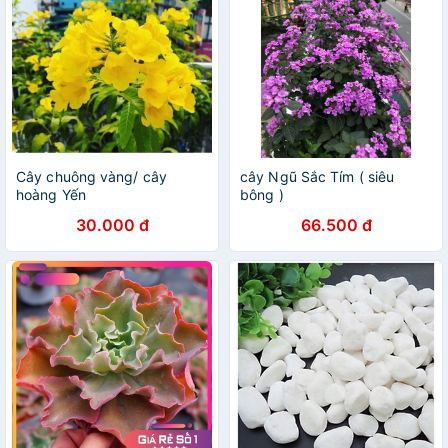
Cây chuông vàng/ cây
cây Ngũ Sắc Tím ( siêu
hoàng Yến
bông )
30.000 đ
66.500 đ