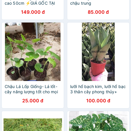
cao 50cm ⚡️GIÁ GỐC TẠI
chậu trung
VƯỜN⚡️ cây hương thơm,
149.000 đ
85.000 đ
thanh lọc không khí và mang
đến tài lộc
Chậu Lá Lốp Giống- Lá lốt-
lưỡi hổ bạch kim, lưỡi hổ bạc
cây năng lượng tốt cho mọi
3 thân cây phong thủy+
nhà
Tặng Phân Bón
25.000 đ
100.000 đ