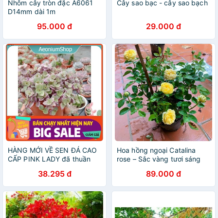
Nhôm cây tròn đặc A6061
Cây sao bạc - cây sao bạch
D14mm dài 1m
95.000 đ
29.000 đ
HÀNG MỚI VỀ SEN ĐÁ CAO
Hoa hồng ngoại Catalina
CẤP PINK LADY đã thuần
rose – Sắc vàng tươi sáng
khí hậu sức khỏe tốt
chinh phục mọi tín đồ yêu
38.295 đ
89.000 đ
hoa hồng-vườn Melinhrose