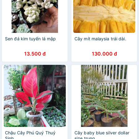
Sen đá kim tuyến lá mập
Cây mít malaysia trái dài.
13.500 đ
130.000 đ
Chậu Cây Phú Quý Thuỷ
Cây baby blue silver dollar
Sinh
size trung