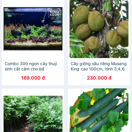
Combo 300 ngọn cây thuỷ
Cây giống sầu riêng Musang
sinh cắt cắm cho bể
King cao 100cm, hình 3,4,6.
644(SẴN HÀNG) (Chỉ ship
169.000 đ
230.000 đ
miền Bắc và đầu miền
Trung)