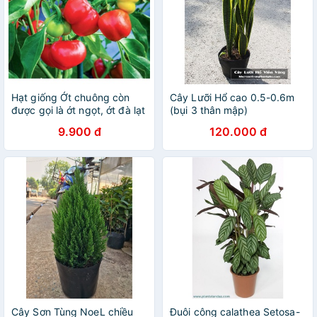
Hạt giống Ớt chuông còn
Cây Lưỡi Hổ cao 0.5-0.6m
được gọi là ớt ngọt, ớt đà lạt
(bụi 3 thân mập)
(ớt trái to)
9.900 đ
120.000 đ
Cây Sơn Tùng NoeL chiều
Đuôi công calathea Setosa-