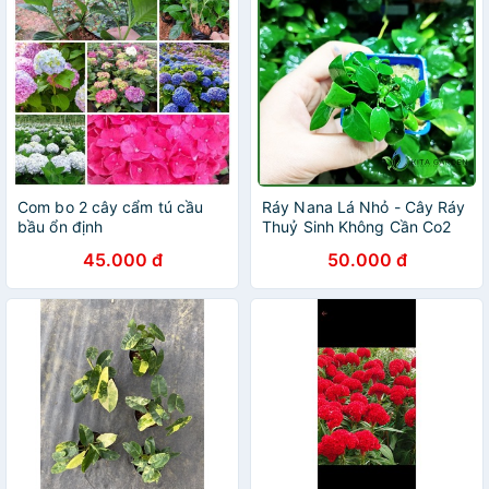
Com bo 2 cây cẩm tú cầu
Ráy Nana Lá Nhỏ - Cây Ráy
bầu ổn định
Thuỷ Sinh Không Cần Co2
45.000 đ
50.000 đ