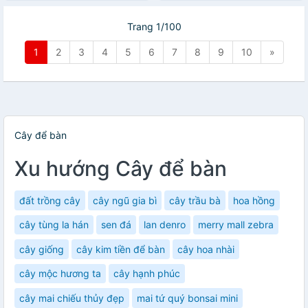
Trang 1/100
1
2
3
4
5
6
7
8
9
10
»
Cây để bàn
Xu hướng Cây để bàn
đất trồng cây
cây ngũ gia bì
cây trầu bà
hoa hồng
cây tùng la hán
sen đá
lan denro
merry mall zebra
cây giống
cây kim tiền để bàn
cây hoa nhài
cây mộc hương ta
cây hạnh phúc
cây mai chiếu thủy đẹp
mai tứ quý bonsai mini