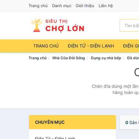
Trang chủ
Danh mục
Giới thiệu
Liên hệ
TRANG CHỦ
ĐIỆN TỬ - ĐIỆN LẠNH
ĐIỆN G
Trang chủ
Nhà Cửa Đời Sống
Dụng cụ nhà bếp
Đồ dùn
Chén đĩa dùng một lần 
hàng toàn qu
CHUYÊN MỤC
0
Sản 
Điện Tử - Điện Lạnh