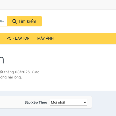
Tìm kiếm
lần
PC - LAPTOP
MÁY ẢNH
n
hất tháng 08/2026. Giao
ông hài lòng.
Sắp Xếp Theo