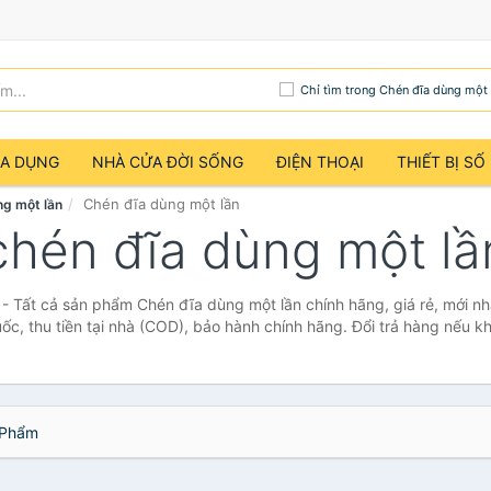
Chỉ tìm trong Chén đĩa dùng một 
IA DỤNG
NHÀ CỬA ĐỜI SỐNG
ĐIỆN THOẠI
THIẾT BỊ SỐ
Chén đĩa dùng một lần
g một lần
chén đĩa dùng một lầ
- Tất cả sản phẩm Chén đĩa dùng một lần chính hãng, giá rẻ, mới n
ốc, thu tiền tại nhà (COD), bảo hành chính hãng. Đổi trả hàng nếu kh
Phẩm