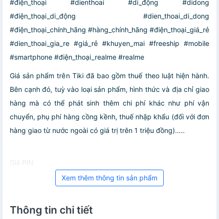
#điện_thoại #dienthoai #di_động #didong
#điện_thoại_di_động #dien_thoai_di_dong
#điện_thoại_chính_hãng #hàng_chính_hãng #điện_thoại_giá_rẻ
#dien_thoai_gia_re #giá_rẻ #khuyen_mai #freeship #mobile
#smartphone #điện_thoại_realme #realme
Giá sản phẩm trên Tiki đã bao gồm thuế theo luật hiện hành.
Bên cạnh đó, tuỳ vào loại sản phẩm, hình thức và địa chỉ giao
hàng mà có thể phát sinh thêm chi phí khác như phí vận
chuyển, phụ phí hàng cồng kềnh, thuế nhập khẩu (đối với đơn
hàng giao từ nước ngoài có giá trị trên 1 triệu đồng).....
Giá PIN
Xem thêm thông tin sản phẩm
Thông tin chi tiết